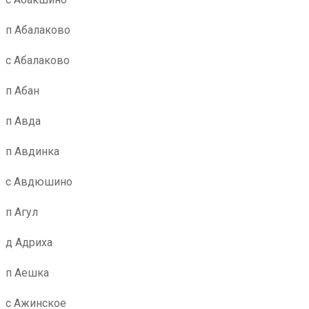
п Абалаково
с Абалаково
п Абан
п Авда
п Авдинка
с Авдюшино
п Агул
д Адриха
п Аешка
с Ажинское