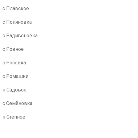
с Плавское
с Поляновка
с Радивоновка
с Ровное
с Розовка
с Ромашки
п Садовое
с Семёновка
п Степное