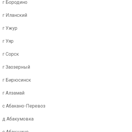
г Бородино
г Иланский
г Ужур
г Уяр
г Сорск
г Заозерный
г Бирюсинск
г Алзамай
с Абакано-Перевоз
д Абакумовка
с Абакшино