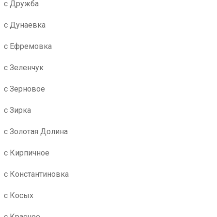
с Дружба
с Дунаевка
с Ефремовка
с Зеленчук
с Зерновое
с Зирка
с Золотая Долина
с Кирпичное
с Константиновка
с Косых
с Красное