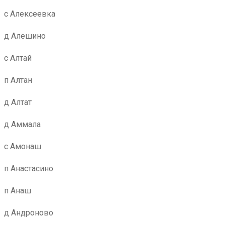
с Алексеевка
д Алешино
с Алтай
п Алтан
д Алтат
д Аммала
с Амонаш
п Анастасино
п Анаш
д Андроново