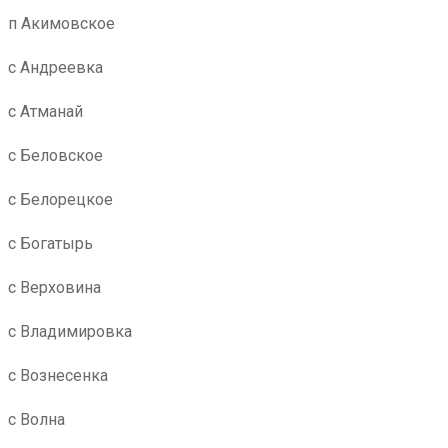
п Акимовское
с Андреевка
с Атманай
с Беловское
с Белорецкое
с Богатырь
с Верховина
с Владимировка
с Вознесенка
с Волна