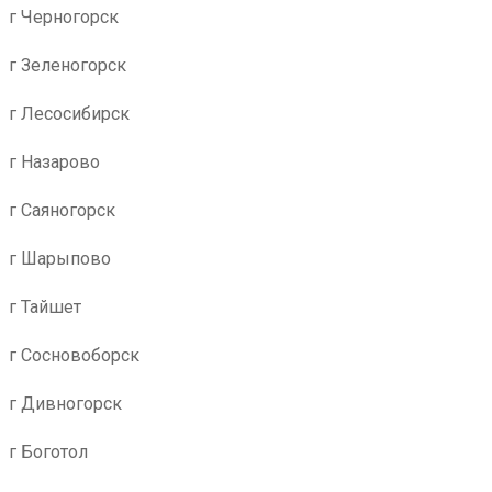
г Черногорск
г Зеленогорск
г Лесосибирск
г Назарово
г Саяногорск
г Шарыпово
г Тайшет
г Сосновоборск
г Дивногорск
г Боготол