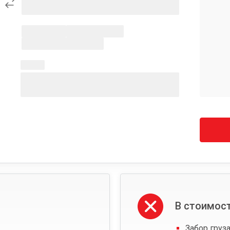
В стоимост
Забор груза