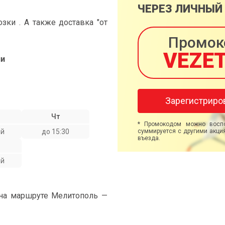
ЧЕРЕЗ ЛИЧНЫЙ
ки . А также доставка "от
Промок
VEZE
ли
Зарегистриро
Чт
* Промокодом можно воспо
ой
до 15:30
суммируется с другими акция
въезда.
ой
 на маршруте Мелитополь —