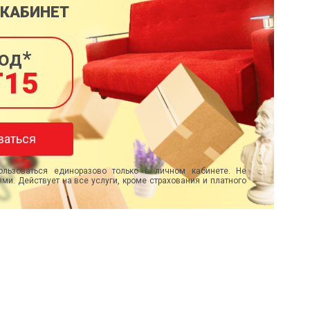
 КАБИНЕТ
од*
T15
ваться
льзоваться единоразово только в личном кабинете. Не
ми. Действует на все услуги, кроме страхования и платного