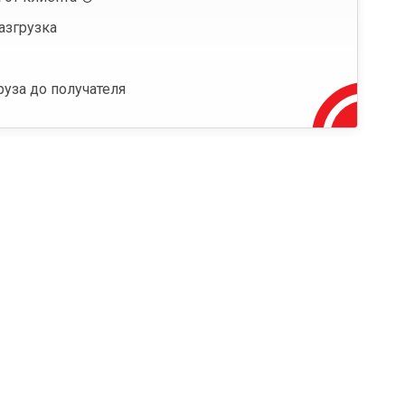
азгрузка
руза до получателя