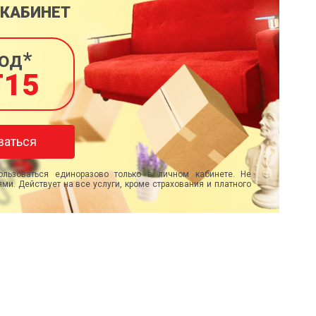
 КАБИНЕТ
од*
T15
ваться
льзоваться единоразово только в личном кабинете. Не
ми. Действует на все услуги, кроме страхования и платного