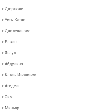
г Дюртюли
г Усть-Катав
г Давлеканово
г Бавлы
г Янаул
г Абдулино
г Катав-Ивановск
г Агидель
г Сим
г Миньяр