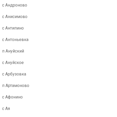
с Андроново
с Анисимово
с Антипино
с Антоньевка
п Ануйский
с Ануйское
с Арбузовка
п Артамоново
с Афонино
с Ая