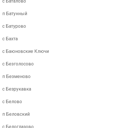
с Баталово
п Батунный
с Батурово
с Бахта
с Баюновские Ключи
с Безголосово
п Безменово
с Безрукавка
с Белово
п Беловский
с Белоглазово