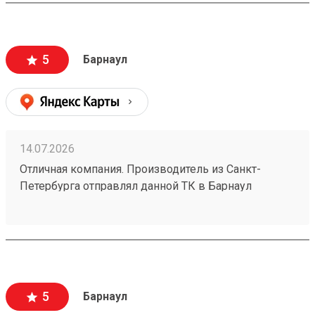
5
Барнаул
14.07.2026
Отличная компания. Производитель из Санкт-
Петербурга отправлял данной ТК в Барнаул
конвекторы для системы отопления частного дома
размерами 1500х250х70 в количестве 4шт номер
заказа №260626919. Пришли за неделю до адреса
за 5500р. Считаю, что очень дешево. В пределах
города доставка стоила бы мне больше половины
стоимости. Упаковано надежно - товар обшит
5
Барнаул
деревянным щитом. Есть приложение и сайт, что