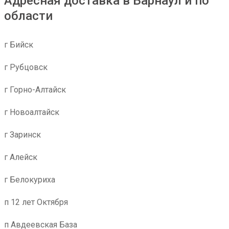
Адресная доставка в Барнаул и по
области
г Бийск
г Рубцовск
г Горно-Алтайск
г Новоалтайск
г Заринск
г Алейск
г Белокуриха
п 12 лет Октября
п Авдеевская База