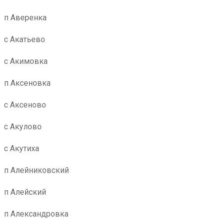
п Аверенка
с Акатьево
с Акимовка
п Аксеновка
с Аксеново
с Акулово
с Акутиха
п Алейниковский
п Алейский
п Александровка