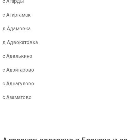
с Агарды
с Агиртамак
д Адамовка
д Адвокатовка
с Аделькино
с Адзитарово
с Аднагулово
с Азаматово