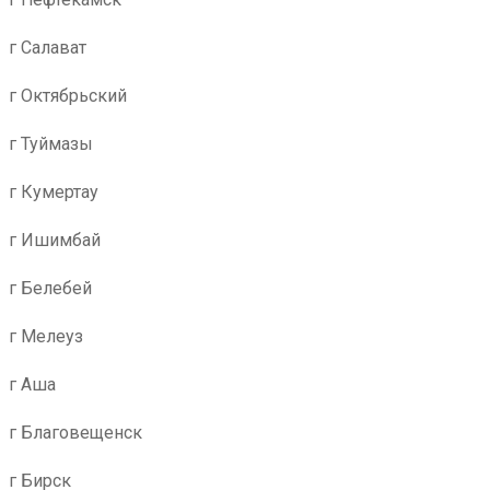
г Салават
г Октябрьский
г Туймазы
г Кумертау
г Ишимбай
г Белебей
г Мелеуз
г Аша
г Благовещенск
г Бирск