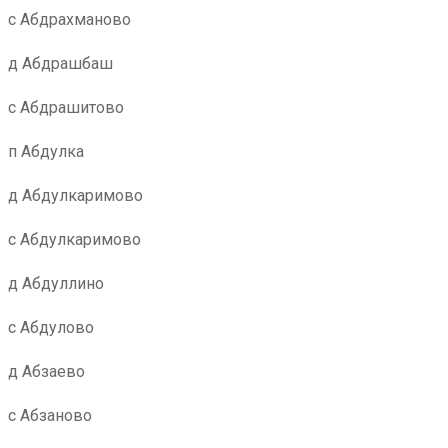
с Абдрахманово
д Абдрашбаш
с Абдрашитово
п Абдулка
д Абдулкаримово
с Абдулкаримово
д Абдуллино
с Абдулово
д Абзаево
с Абзаново