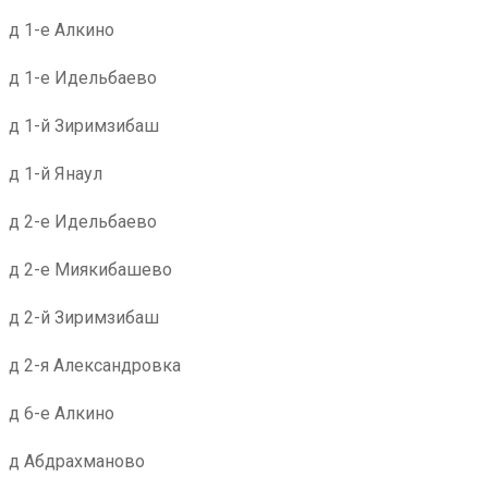
д 1-е Алкино
д 1-е Идельбаево
д 1-й Зиримзибаш
д 1-й Янаул
д 2-е Идельбаево
д 2-е Миякибашево
д 2-й Зиримзибаш
д 2-я Александровка
д 6-е Алкино
д Абдрахманово