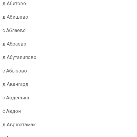
д Абитово
д Абишево
с Аблаево
д Абраево
д Абуталипово
с Абызово
д Авангард
с Авдеевка
с Авдон
д Аврюзтамак