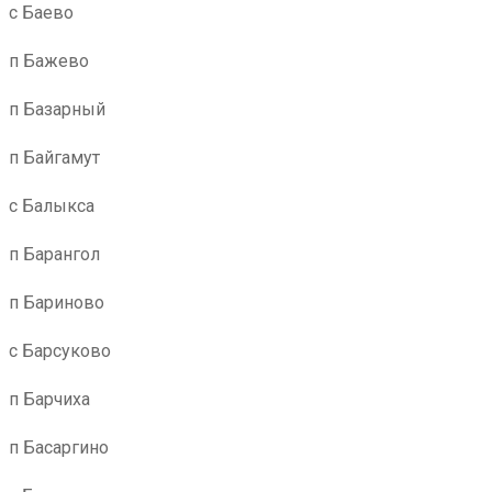
с Баево
п Бажево
п Базарный
п Байгамут
с Балыкса
п Барангол
п Бариново
с Барсуково
п Барчиха
п Басаргино