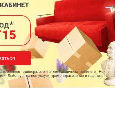
 КАБИНЕТ
од*
T15
ваться
льзоваться единоразово только в личном кабинете. Не
ми. Действует на все услуги, кроме страхования и платного