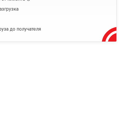
азгрузка
руза до получателя