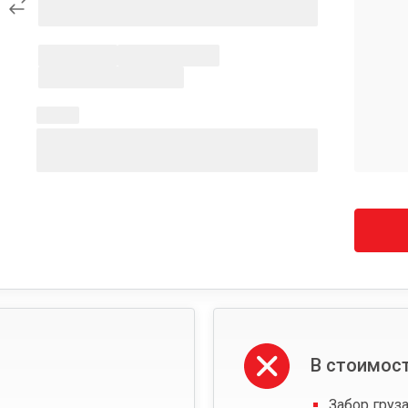
В стоимост
Забор груза