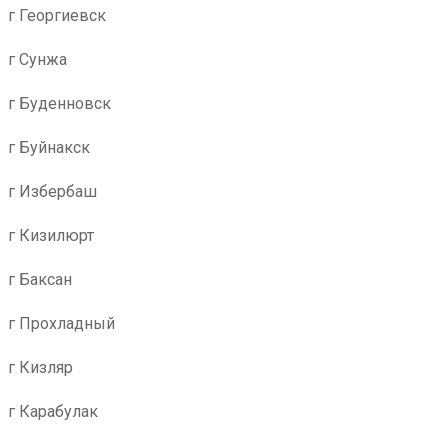
г Георгиевск
г Сунжа
г Буденновск
г Буйнакск
г Избербаш
г Кизилюрт
г Баксан
г Прохладный
г Кизляр
г Карабулак