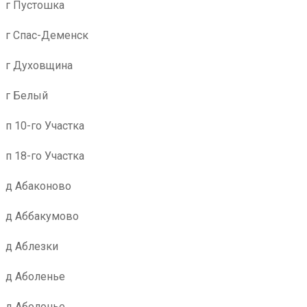
г Пустошка
г Спас-Деменск
г Духовщина
г Белый
п 10-го Участка
п 18-го Участка
д Абаконово
д Аббакумово
д Аблезки
д Аболенье
д Аболонье