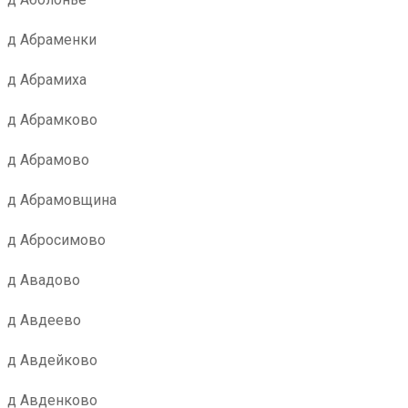
д Абраменки
д Абрамиха
д Абрамково
д Абрамово
д Абрамовщина
д Абросимово
д Авадово
д Авдеево
д Авдейково
д Авденково