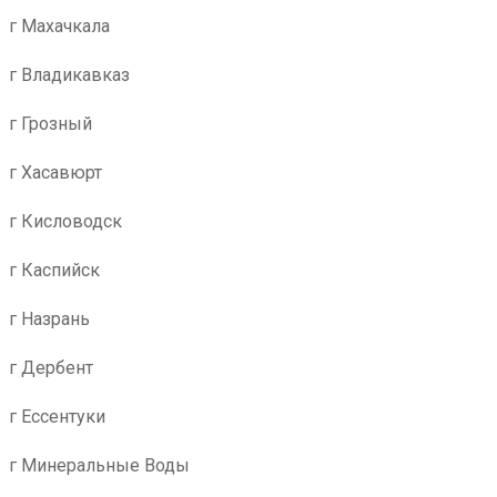
г Махачкала
г Владикавказ
г Грозный
г Хасавюрт
г Кисловодск
г Каспийск
г Назрань
г Дербент
г Ессентуки
г Минеральные Воды