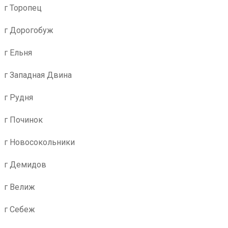
г Торопец
г Дорогобуж
г Ельня
г Западная Двина
г Рудня
г Починок
г Новосокольники
г Демидов
г Велиж
г Себеж