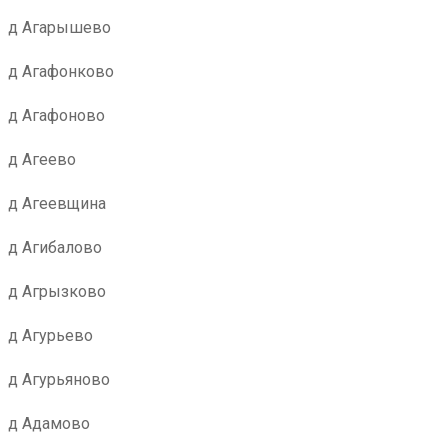
д Агарышево
д Агафонково
д Агафоново
д Агеево
д Агеевщина
д Агибалово
д Агрызково
д Агурьево
д Агурьяново
д Адамово