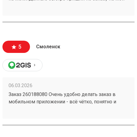
номер. Перешел, сайт очень приятный,
информации много, как формируется стоимость
доставки и из чего. Даже есть телеграмм бот, что
тоже очень удобно. Дали приветственный
промокод, не нашел куда ввести, написал в
поддержку, моментально ответили, менеджер
5
Смоленск
отредактировала заказ и все. Все супер
06.03.2026
Заказ 260188080 Очень удобно делать заказ в
мобильном приложении - всё чётко, понятно и
прозрачно. Сформировали заявку на
определённый день, внесли все данные по грузу,
сразу видна сумма на оплату. В обозначенное
время приехал водитель, забрал груз. В личном