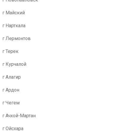
г Майский
г Нарткала
г Лермонтов
г Терек
г Курчалой
г Алагир
г Ардон
г Чегем
г Ачхой-Мартан
г Ойсхара