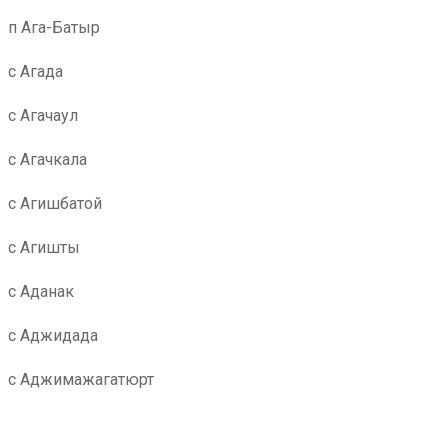
п Ага-Батыр
с Агада
с Агачаул
с Агачкала
с Агишбатой
с Агишты
с Аданак
с Аджидада
с Аджимажагатюрт