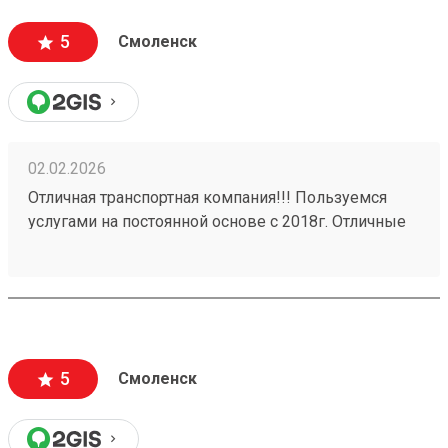
кабинете видны все перемещения груза, там же
делается и оплата. Очень удобно и комфортно! А за
5
Смоленск
бонусную программу - отдельное спасибо!
02.02.2026
Отличная транспортная компания!!! Пользуемся
услугами на постоянной основе с 2018г. Отличные
менеджеры! С документами нет никаких
проволочек, присылают все сразу же! Никаких
задержек в доставке грузов. Даже присылают
данные на водителя который привезет груз. Заказ
№ 260037705 выполнен на отлично!!!
5
Смоленск