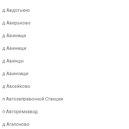
д Авдотьино
д Аверьково
д Авинище
д Авинищи
д Авинцы
д Авинчище
д Авсейково
п Автозаправочной Станции
п Авторемзавод
д Агапоново