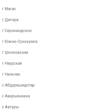
г Магас
г Дигора
г Серноводское
г Южно-Сухокумск
г Шелковская
г Наурская
г Нальчик
с Абдурашидотар
с Аверьяновка
с Автуры