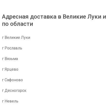
Адресная доставка в Великие Луки и
по области
г Великие Луки
г Рославль
г Вязьма
г Ярцево
г Сафоново
г Десногорск
г Невель