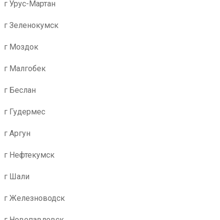
г Урус-Мартан
г Зеленокумск
г Моздок
г Малгобек
г Беслан
г Гудермес
г Аргун
г Нефтекумск
г Шали
г Железноводск
г Новопавловск