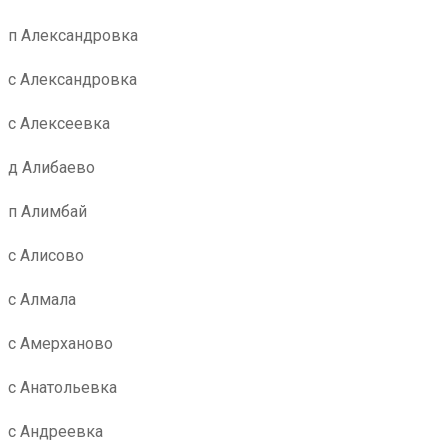
п Александровка
с Александровка
с Алексеевка
д Алибаево
п Алимбай
с Алисово
с Алмала
с Амерханово
с Анатольевка
с Андреевка