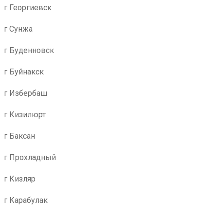
г Георгиевск
г Сунжа
г Буденновск
г Буйнакск
г Избербаш
г Кизилюрт
г Баксан
г Прохладный
г Кизляр
г Карабулак