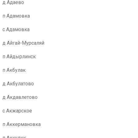
д Адаево
п Адамовка
с Адамовка
д Айгай-Мурсаляй
п Айдырлинск
п Акбулак
д Акбулатово
д Акдавлетово
с Акжарское
п Аккермановка
п Аккудук