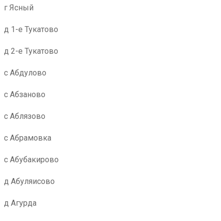
г Ясный
д 1-е Тукатово
д 2-е Тукатово
с Абдулово
с Абзаново
с Аблязово
с Абрамовка
с Абубакирово
д Абуляисово
д Агурда