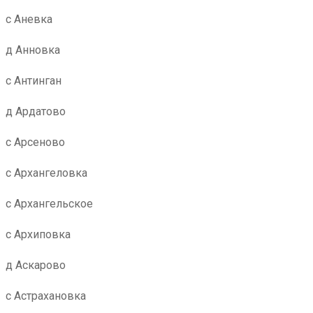
с Аневка
д Анновка
с Антинган
д Ардатово
с Арсеново
с Архангеловка
с Архангельское
с Архиповка
д Аскарово
с Астрахановка