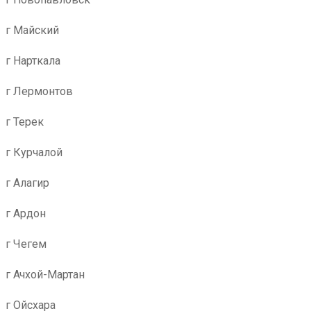
г Майский
г Нарткала
г Лермонтов
г Терек
г Курчалой
г Алагир
г Ардон
г Чегем
г Ачхой-Мартан
г Ойсхара