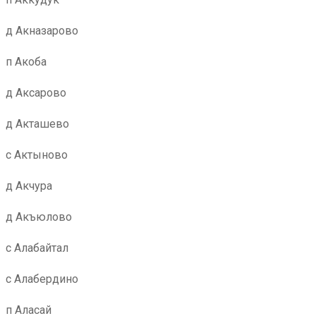
д Акназарово
п Акоба
д Аксарово
д Акташево
с Актыново
д Акчура
д Акъюлово
с Алабайтал
с Алабердино
п Аласай