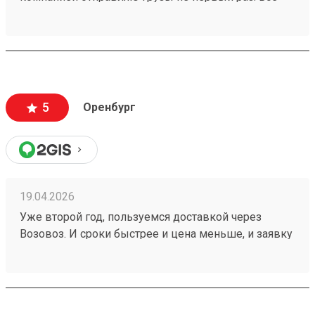
четко, без задержек отправляют. Стоимость
оптимальная. Удобные места для сдачи и забора
груза и время работы. Рекомендую Заказ
260401984
5
Оренбург
19.04.2026
Уже второй год, пользуемся доставкой через
Возовоз. И сроки быстрее и цена меньше, и заявку
можно корректировать. Лично мне всё очень
нравится и всё удобно! один из моих заказов
№260273617. И девочки на звонки отвечают в
любое время!