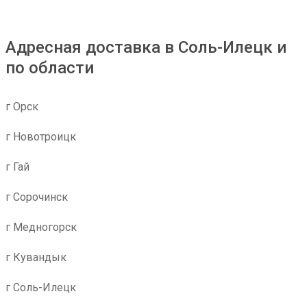
Адресная доставка в Соль-Илецк и
по области
г Орск
г Новотроицк
г Гай
г Сорочинск
г Медногорск
г Кувандык
г Соль-Илецк