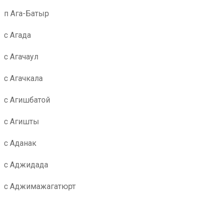
п Ага-Батыр
с Агада
с Агачаул
с Агачкала
с Агишбатой
с Агишты
с Аданак
с Аджидада
с Аджимажагатюрт