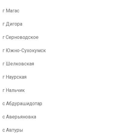
г Магас
г Дигора
г Серноводское
г Южно-Сухокумск
г Шелковская
г Наурская
г Нальчик
с Абдурашидотар
с Аверьяновка
с Автуры