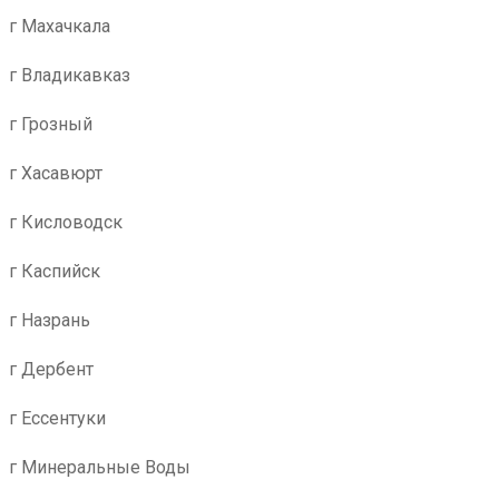
г Махачкала
г Владикавказ
г Грозный
г Хасавюрт
г Кисловодск
г Каспийск
г Назрань
г Дербент
г Ессентуки
г Минеральные Воды