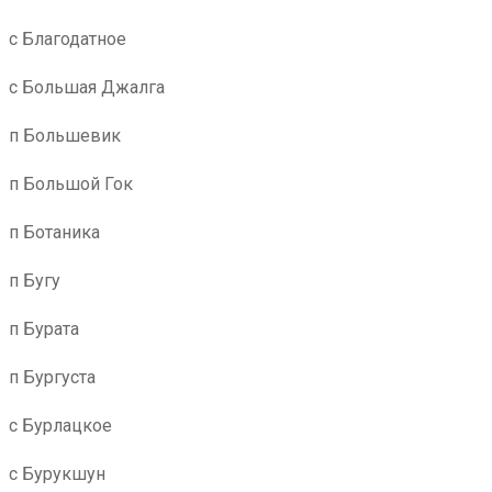
с Благодатное
с Большая Джалга
п Большевик
п Большой Гок
п Ботаника
п Бугу
п Бурата
п Бургуста
с Бурлацкое
с Бурукшун