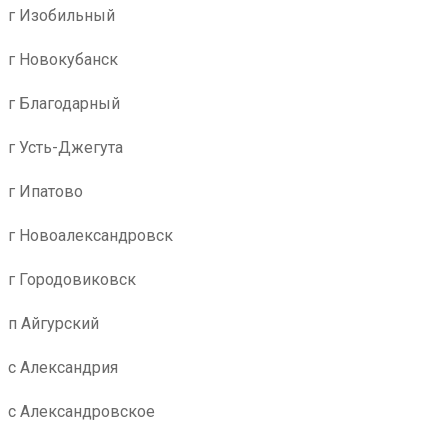
г Изобильный
г Новокубанск
г Благодарный
г Усть-Джегута
г Ипатово
г Новоалександровск
г Городовиковск
п Айгурский
с Александрия
с Александровское