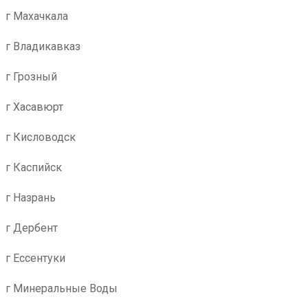
г Махачкала
г Владикавказ
г Грозный
г Хасавюрт
г Кисловодск
г Каспийск
г Назрань
г Дербент
г Ессентуки
г Минеральные Воды