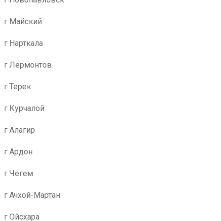
г Майский
г Нарткала
г Лермонтов
г Терек
г Курчалой
г Алагир
г Ардон
г Чегем
г Ачхой-Мартан
г Ойсхара