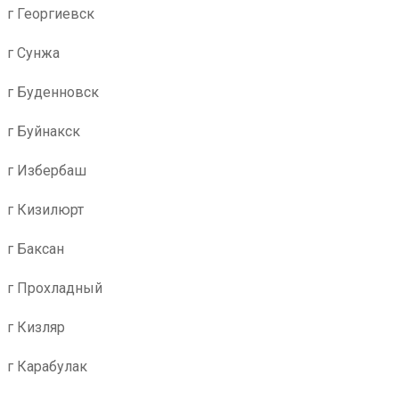
г Георгиевск
г Сунжа
г Буденновск
г Буйнакск
г Избербаш
г Кизилюрт
г Баксан
г Прохладный
г Кизляр
г Карабулак