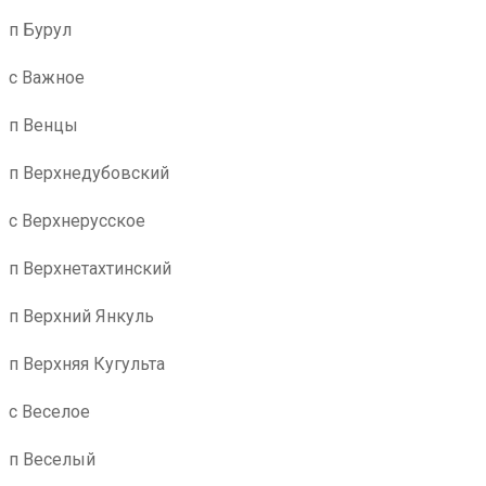
п Бурул
с Важное
п Венцы
п Верхнедубовский
с Верхнерусское
п Верхнетахтинский
п Верхний Янкуль
п Верхняя Кугульта
с Веселое
п Веселый