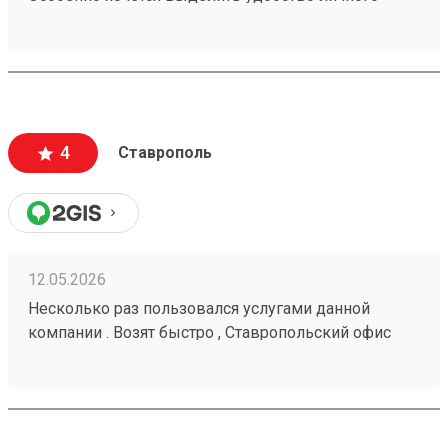
кабинета. № груза : 260252982
4
Ставрополь
12.05.2026
Несколько раз пользовался услугами данной
компании . Возят быстро , Ставропольский офис
проблем не доставлял . Московские сотрудники
иногда косячат , но благодаря беседам со службой
поддержки все решается . Заказ № 260425670