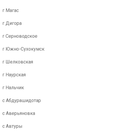
г Магас
г Дигора
г Серноводское
г Южно-Сухокумск
г Шелковская
г Наурская
г Нальчик
с Абдурашидотар
с Аверьяновка
с Автуры