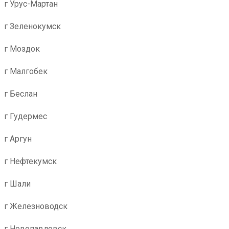
г Урус-Мартан
г Зеленокумск
г Моздок
г Малгобек
г Беслан
г Гудермес
г Аргун
г Нефтекумск
г Шали
г Железноводск
г Новопавловск