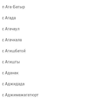
п Ага-Батыр
с Агада
с Агачаул
с Агачкала
с Агишбатой
с Агишты
с Аданак
с Аджидада
с Аджимажагатюрт