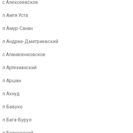
с Алексеевское
п Амтя Уста
п Амур-Санан
п Андрее-Дмитриевский
с Апанасенковское
п Артезианский
п Аршан
п Ахнуд
п Бавуко
п Бага-Бурул
п Балковский