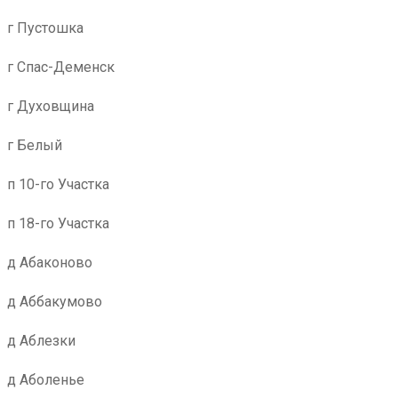
г Пустошка
г Спас-Деменск
г Духовщина
г Белый
п 10-го Участка
п 18-го Участка
д Абаконово
д Аббакумово
д Аблезки
д Аболенье