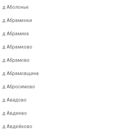
д Аболонье
д Абраменки
д Абрамиха
д Абрамково
д Абрамово
д Абрамовщина
д Абросимово
д Авадово
д Авдеево
д Авдейково