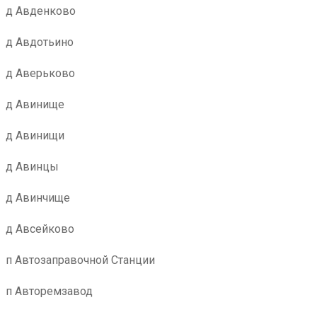
д Авденково
д Авдотьино
д Аверьково
д Авинище
д Авинищи
д Авинцы
д Авинчище
д Авсейково
п Автозаправочной Станции
п Авторемзавод