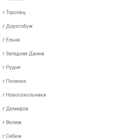
г Торопец
г Дорогобуж
г Ельня
г Западная Двина
г Рудня
г Починок
г Новосокольники
г Демидов
г Велиж
г Себеж