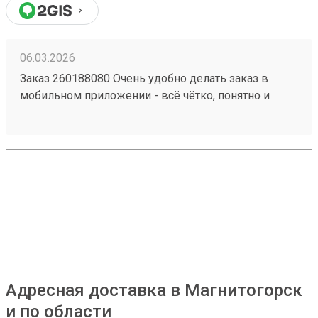
06.03.2026
Заказ 260188080 Очень удобно делать заказ в
мобильном приложении - всё чётко, понятно и
прозрачно. Сформировали заявку на
определённый день, внесли все данные по грузу,
сразу видна сумма на оплату. В обозначенное
время приехал водитель, забрал груз. В личном
кабинете видны все перемещения груза, там же
делается и оплата. Очень удобно и комфортно! А за
бонусную программу - отдельное спасибо!
Адресная доставка в Магнитогорск
и по области