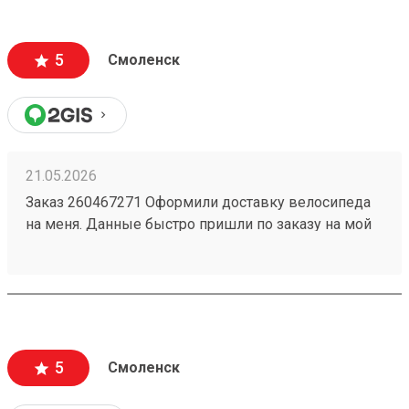
в целости и сохранности. 1 звезду сняла за не
очень удобный график работы . Суббота-
воскресенье выходной , а в будни дни до 18:00.
5
Смоленск
Есть люди которые тоже работают по пятидневке
и у них свободны только суббота и воскресенье.
Сделайте выходные воскресенье-понедельник. В
субботу многим будет очень удобно забирать
грузы.
21.05.2026
Заказ 260467271 Оформили доставку велосипеда
на меня. Данные быстро пришли по заказу на мой
номер. Перешел, сайт очень приятный,
информации много, как формируется стоимость
доставки и из чего. Даже есть телеграмм бот, что
тоже очень удобно. Дали приветственный
промокод, не нашел куда ввести, написал в
поддержку, моментально ответили, менеджер
5
Смоленск
отредактировала заказ и все. Все супер