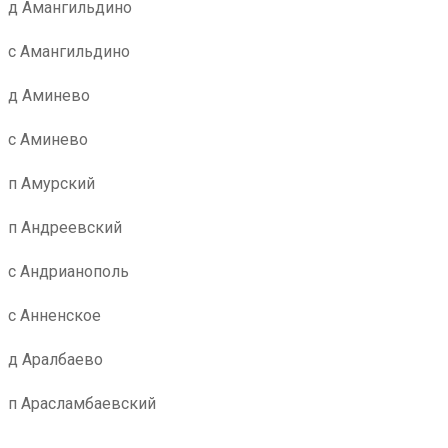
д Амангильдино
с Амангильдино
д Аминево
с Аминево
п Амурский
п Андреевский
с Андрианополь
с Анненское
д Аралбаево
п Арасламбаевский