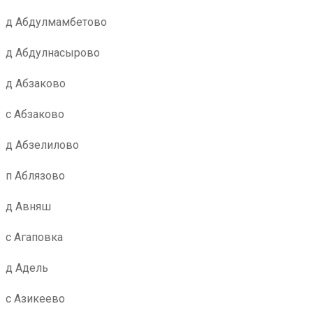
д Абдулмамбетово
д Абдулнасырово
д Абзаково
с Абзаково
д Абзелилово
п Аблязово
д Авняш
с Агаповка
д Адель
с Азикеево