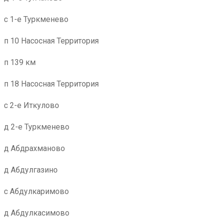
с 1-е Туркменево
п 10 Насосная Территория
п 139 км
п 18 Насосная Территория
с 2-е Иткулово
д 2-е Туркменево
д Абдрахманово
д Абдулгазино
с Абдулкаримово
д Абдулкасимово