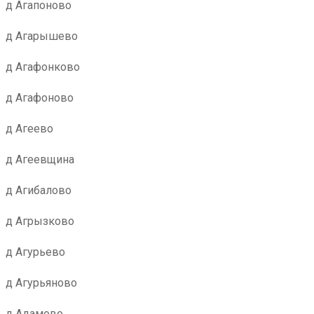
д Агапоново
д Агарышево
д Агафонково
д Агафоново
д Агеево
д Агеевщина
д Агибалово
д Агрызково
д Агурьево
д Агурьяново
д Адамово