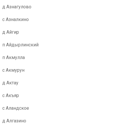
д Азнагулово
с Азналкино
д Айгир
п Айдырлинский
п Акмулла
с Акмурун
д Актау
с Акъяр
с Аландское
д Алгазино