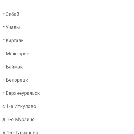
г Сибай
г Учалы
г Карталы
г Межгорье
г Баймак
г Белорецк
г Верхнеуральск
с 1-е Иткулово
д 1-е Мурзино
д 1-е Тупчаново