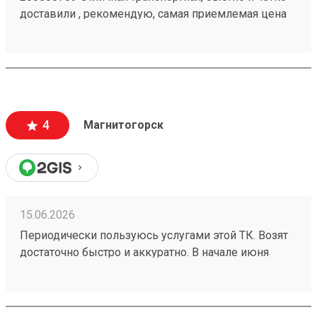
доставили , рекомендую, самая приемлемая цена
4
Магнитогорск
15.06.2026
Периодически пользуюсь услугами этой ТК. Возят
достаточно быстро и аккуратно. В начале июня
получила груз 260525509 , в одной из коробок были
достаточно хрупкие изделия, на коробке
отправитель маркером указал это. Коробка пришла