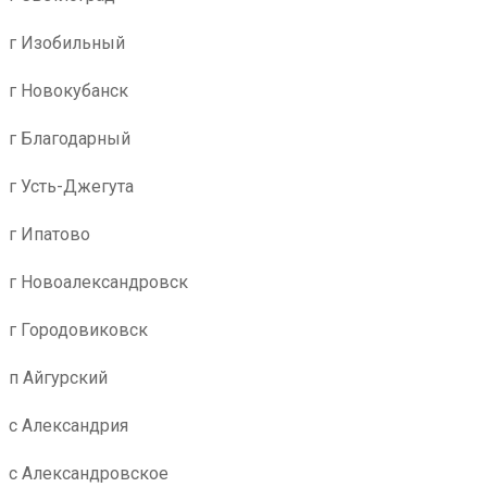
г Изобильный
г Новокубанск
г Благодарный
г Усть-Джегута
г Ипатово
г Новоалександровск
г Городовиковск
п Айгурский
с Александрия
с Александровское