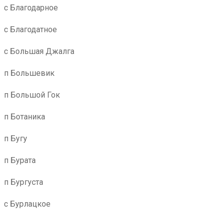
с Благодарное
с Благодатное
с Большая Джалга
п Большевик
п Большой Гок
п Ботаника
п Бугу
п Бурата
п Бургуста
с Бурлацкое