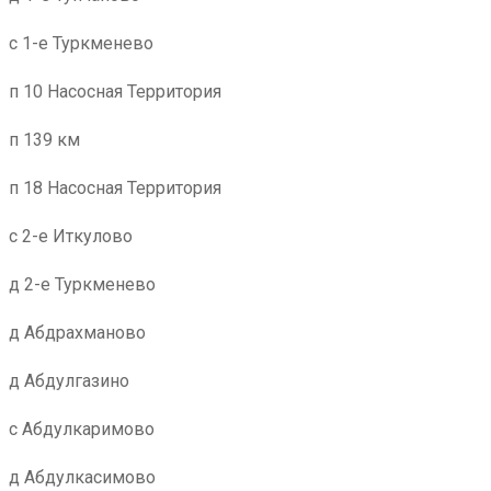
с 1-е Туркменево
п 10 Насосная Территория
п 139 км
п 18 Насосная Территория
с 2-е Иткулово
д 2-е Туркменево
д Абдрахманово
д Абдулгазино
с Абдулкаримово
д Абдулкасимово