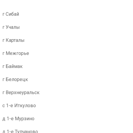
г Сибай
г Учалы
г Карталы
г Межгорье
г Баймак
г Белорецк
г Верхнеуральск
с 1-е Иткулово
д 1-е Мурзино
д 1-е Тупчаново