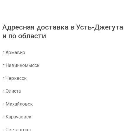
Адресная доставка в Усть-Джегута
и по области
г Армавир
г Невинномысск
г Черкесск
г Элиста
г Михайловск
г Карачаевск
г Светлоград