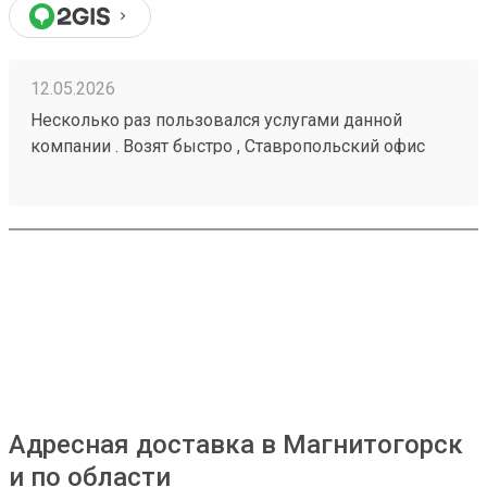
12.05.2026
Несколько раз пользовался услугами данной
компании . Возят быстро , Ставропольский офис
проблем не доставлял . Московские сотрудники
иногда косячат , но благодаря беседам со службой
поддержки все решается . Заказ № 260425670
Адресная доставка в Магнитогорск
и по области