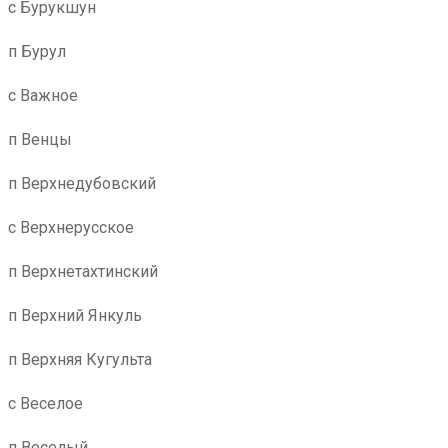
с Бурукшун
п Бурул
с Важное
п Венцы
п Верхнедубовский
с Верхнерусское
п Верхнетахтинский
п Верхний Янкуль
п Верхняя Кугульта
с Веселое
п Веселый