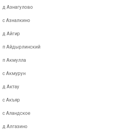
д Азнагулово
с Азналкино
д Айгир
п Айдырлинский
п Акмулла
с Акмурун
д Актау
с Акъяр
с Аландское
д Алгазино