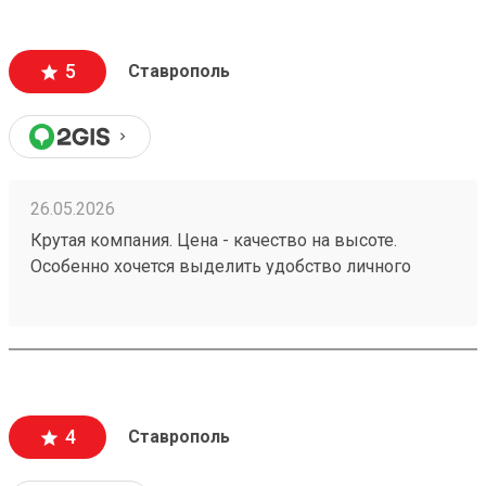
в целости и сохранности. 1 звезду сняла за не
очень удобный график работы . Суббота-
воскресенье выходной , а в будни дни до 18:00.
5
Ставрополь
Есть люди которые тоже работают по пятидневке
и у них свободны только суббота и воскресенье.
Сделайте выходные воскресенье-понедельник. В
субботу многим будет очень удобно забирать
грузы.
26.05.2026
Крутая компания. Цена - качество на высоте.
Особенно хочется выделить удобство личного
кабинета. № груза : 260252982
4
Ставрополь