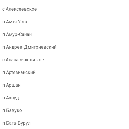
с Алексеевское
п Амтя Уста
п Амур-Санан
п Андрее-Дмитриевский
с Апанасенковское
п Артезианский
п Аршан
п Ахнуд
п Бавуко
п Бага-Бурул