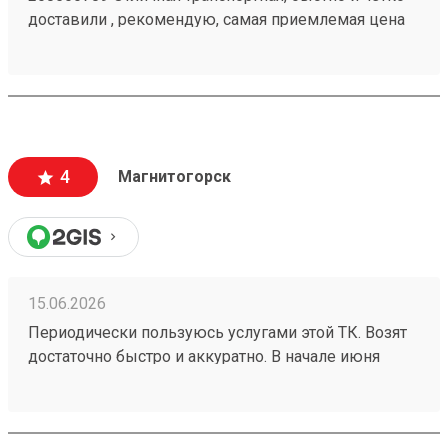
доставили , рекомендую, самая приемлемая цена
4
Магнитогорск
15.06.2026
Периодически пользуюсь услугами этой ТК. Возят
достаточно быстро и аккуратно. В начале июня
получила груз 260525509 , в одной из коробок были
достаточно хрупкие изделия, на коробке
отправитель маркером указал это. Коробка пришла