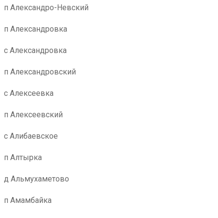
п Александро-Невский
п Александровка
с Александровка
п Александровский
с Алексеевка
п Алексеевский
с Алибаевское
п Алтырка
д Альмухаметово
п Амамбайка