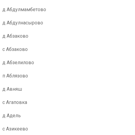
д Абдулмамбетово
д Абдулнасырово
д Абзаково
с Абзаково
д Абзелилово
п Аблязово
д Авняш
с Агаповка
д Адель
с Азикеево