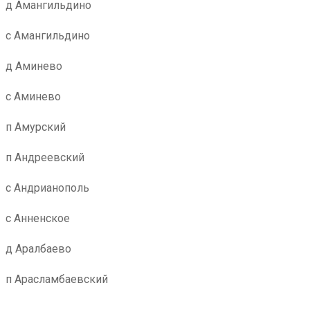
д Амангильдино
с Амангильдино
д Аминево
с Аминево
п Амурский
п Андреевский
с Андрианополь
с Анненское
д Аралбаево
п Арасламбаевский