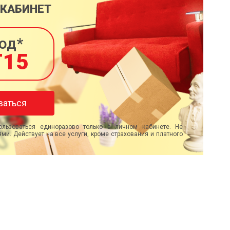
 КАБИНЕТ
од*
T15
ваться
льзоваться единоразово только в личном кабинете. Не
ми. Действует на все услуги, кроме страхования и платного