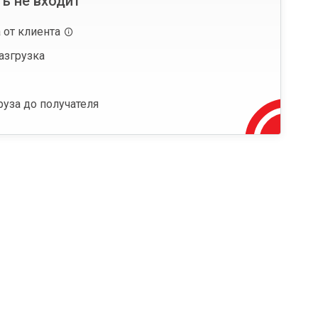
ь не входит
 от клиента
азгрузка
руза до получателя