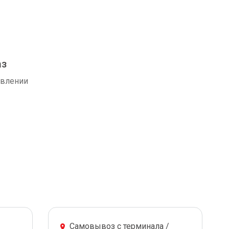
аз
авлении
Самовывоз с терминала /