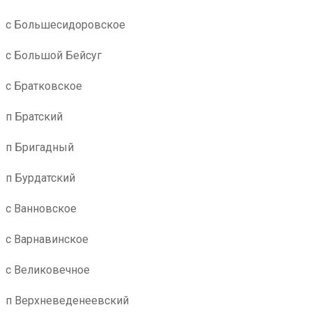
с Большесидоровское
с Большой Бейсуг
с Братковское
п Братский
п Бригадный
п Бурдатский
с Ванновское
с Варнавинское
с Великовечное
п Верхневеденеевский