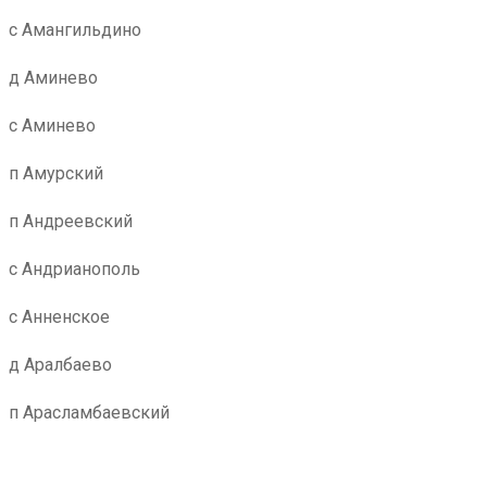
с Амангильдино
д Аминево
с Аминево
п Амурский
п Андреевский
с Андрианополь
с Анненское
д Аралбаево
п Арасламбаевский