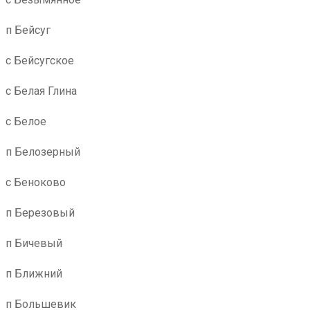
п Бейсуг
с Бейсугское
с Белая Глина
с Белое
п Белозерный
с Беноково
п Березовый
п Бичевый
п Ближний
п Большевик