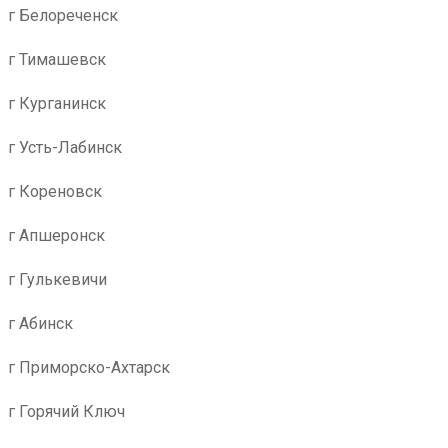
г Белореченск
г Тимашевск
г Курганинск
г Усть-Лабинск
г Кореновск
г Апшеронск
г Гулькевичи
г Абинск
г Приморско-Ахтарск
г Горячий Ключ