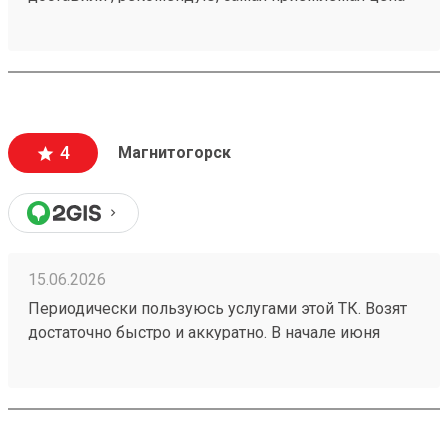
4
Магнитогорск
15.06.2026
Периодически пользуюсь услугами этой ТК. Возят
достаточно быстро и аккуратно. В начале июня
получила груз 260525509 , в одной из коробок были
достаточно хрупкие изделия, на коробке
отправитель маркером указал это. Коробка пришла
в целости и сохранности. 1 звезду сняла за не