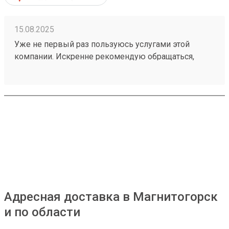
15.08.2025
Уже не первый раз пользуюсь услугами этой
компании. Искренне рекомендую обращаться,
соответствие цены, сроков доставки, качества
обслуживания я считаю лучшие, доставили груз
очень быстро, всё внутри коробок целое, коробки
на понятые, как обычно я сталкивалась в других
компаниях, значит их не швыряют, что большой
плюс. И очень удобна функция забора с адреса и
разгрузочные работы, я очень довольна сервисом.
Благодарю за полученный заказ № 250625879,
спасибо! Буду обращаться ещё, однозначно
Адресная доставка в Магнитогорск
и по области