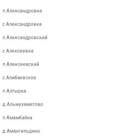
п Александровка
с Александровка
п Александровский
с Алексеевка
п Алексеевский
с Алибаевское
п Алтырка
д Альмухаметово
п Амамбайка
д Амангильдино