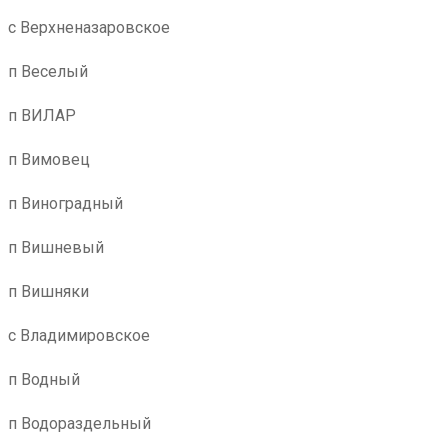
с Верхненазаровское
п Веселый
п ВИЛАР
п Вимовец
п Виноградный
п Вишневый
п Вишняки
с Владимировское
п Водный
п Водораздельный