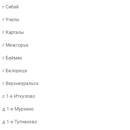
г Сибай
г Учалы
г Карталы
г Межгорье
г Баймак
г Белорецк
г Верхнеуральск
с 1-е Иткулово
д 1-е Мурзино
д 1-е Тупчаново