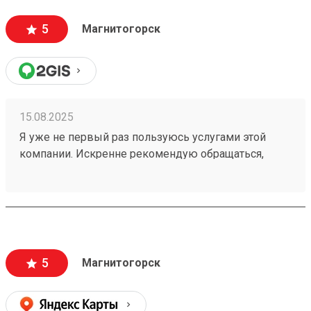
очень удобный график работы . Суббота-
воскресенье выходной , а в будни дни до 18:00.
5
Магнитогорск
Есть люди которые тоже работают по пятидневке
и у них свободны только суббота и воскресенье.
Сделайте выходные воскресенье-понедельник. В
субботу многим будет очень удобно забирать
грузы.
15.08.2025
Я уже не первый раз пользуюсь услугами этой
компании. Искренне рекомендую обращаться,
соответствие цены, сроков доставки, качества
обслуживания я считаю лучшие, доставили груз
очень быстро, всё внутри коробок целое, коробки
на понятые, как обычно я сталкивалась в других
компаниях, значит их не швыряют, что большой
плюс. И очень удобна функция забора с адреса и
5
Магнитогорск
разгрузочные работы, я очень довольна сервисом.
Благодарю за полученный заказ № 250625879,
спасибо! Буду обращаться ещё, однозначно