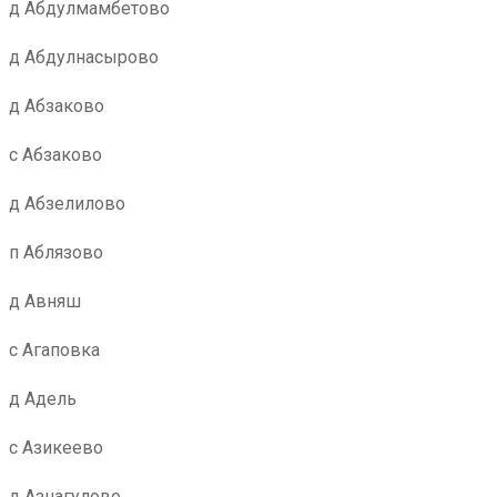
д Абдулмамбетово
д Абдулнасырово
д Абзаково
с Абзаково
д Абзелилово
п Аблязово
д Авняш
с Агаповка
д Адель
с Азикеево
д Азнагулово