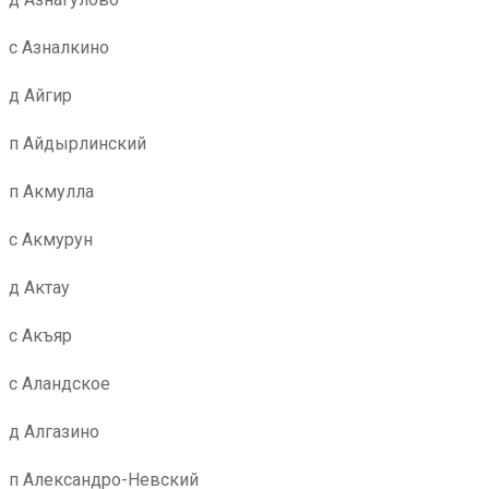
с Азналкино
д Айгир
п Айдырлинский
п Акмулла
с Акмурун
д Актау
с Акъяр
с Аландское
д Алгазино
п Александро-Невский