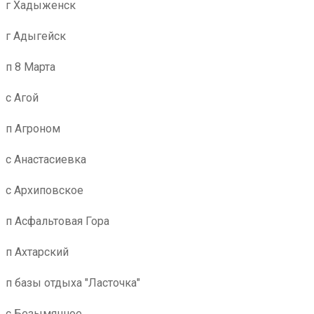
г Хадыженск
г Адыгейск
п 8 Марта
с Агой
п Агроном
с Анастасиевка
с Архиповское
п Асфальтовая Гора
п Ахтарский
п базы отдыха "Ласточка"
с Безымянное