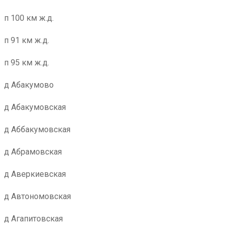
п 100 км ж.д.
п 91 км ж.д.
п 95 км ж.д.
д Абакумово
д Абакумовская
д Аббакумовская
д Абрамовская
д Аверкиевская
д Автономовская
д Агапитовская