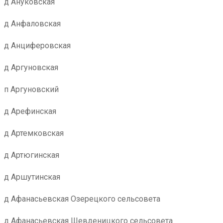
д Ануковская
д Анфаловская
д Анциферовская
д Аргуновская
п Аргуновский
д Арефинская
д Артемковская
д Артюгинская
д Аршутинская
д Афанасьевская Озерецкого сельсовета
д Афанасьевская Шевденицкого сельсовета