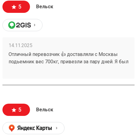
5
Вельск
14.11.2025
Отличный перевозчик 👍 доставляли с Москвы
подьемник вес 700кг, привезли за пару дней. Я был
в шоке, думал неделя не меньше. Цена меня очень
удивила , чуть не в два раза меньше чем у других.
Номер заказа 250998061. Сотрудник на терминале
очень вежливый и грамотный , помог от начала и
до конца. Всем советую транспортную возовозов.
Теперь у них есть мобильное приложение. 6 звезд.
5
Вельск