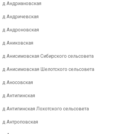
д Андриановская
д Андричевская
д Андроновская
д Аниковская
д Анисимовская Сибирского сельсовета
д Анисимовская Шелотского сельсовета
д Аносовская
д Антипинская
д Антипинская Лохотского сельсовета
д Антроповская