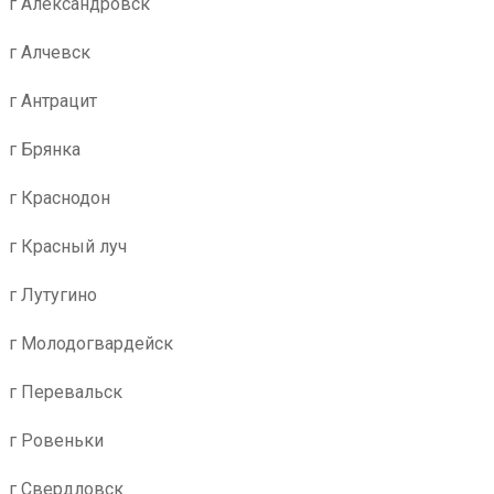
г Александровск
г Алчевск
г Антрацит
г Брянка
г Краснодон
г Красный луч
г Лутугино
г Молодогвардейск
г Перевальск
г Ровеньки
г Свердловск