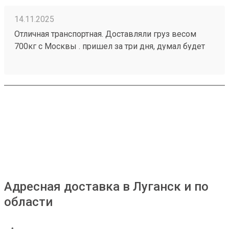
14.11.2025
Отличная транспортная. Доставляли груз весом
700кг с Москвы . пришел за три дня, думал будет
дольше. Все в целости и сохранности. Цена по
сравнению с другими тр. Компаниями смешная.
Недорого. Номер заказа 250998061. Обращаюсь
всегда к ним. Есть мобильное приложение. Очень
удобно. Вежливые сотрудники на терминале.
Спасибо я выбираю возовозов . 6 звезд.
Адресная доставка в Луганск и по
области