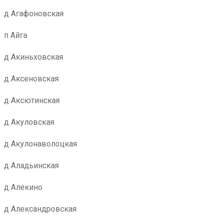
д Агафоновская
п Айга
д Акиньховская
д Аксеновская
д Аксютинская
д Акуловская
д Акулонаволоцкая
д Аладьинская
д Алекино
д Александровская