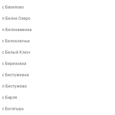
с Бахилово
п Белое Озеро
п Белокаменка
с Белоключье
с Белый Ключ
с Березовка
с Бестужевка
п Бестужево
с Бирля
с Богатырь