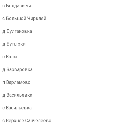
с Болдасьево
с Большой Чирклей
д Булгаковка
д Бутырки
с Валы
д Варваровка
п Варламово
д Васильевка
с Васильевка
с Верхнее Санчелеево