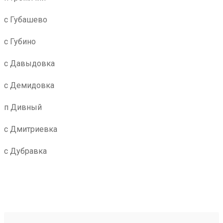
с Губашево
с Губино
с Давыдовка
с Демидовка
п Дивный
с Дмитриевка
с Дубравка