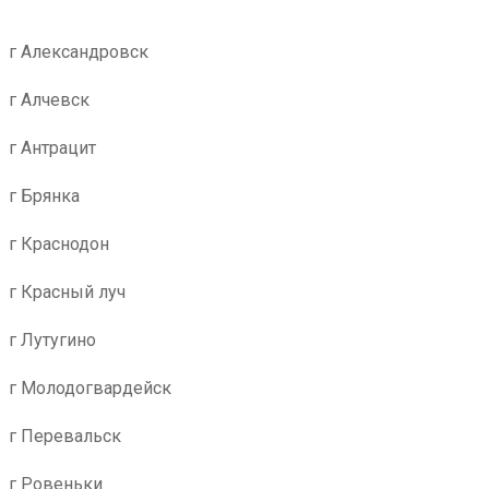
г Александровск
г Алчевск
г Антрацит
г Брянка
г Краснодон
г Красный луч
г Лутугино
г Молодогвардейск
г Перевальск
г Ровеньки