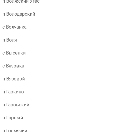
п Волжский Утес
п Володарский
с Волчанка
п Воля
с Выселки
с Вязовка
п Вязовой
п Гаркино
п Гаровский
п Горный
п Гремячий