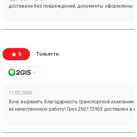
доставили без повреждений, документы оформлены к
чёткое соблюдение сроков доставки;
вежливый и ответственный персонал
5
Тольятти
11.03.2026
Хочу выразить благодарность транспортной компании 
за качественную работу! Груз 260172963 доставлен в с
повреждений. Ребята вежливые, помогли с загрузкой .
Обязательно обращусь ещё и буду рекомендовать вас