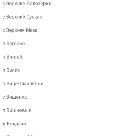
с Верхние Белозерки
с Верхний Сускан
с Верхняя Маза
п Взгорье
п Винтай
п Висла
п Вице-Смильтэнэ
с Вишенка
п Вишневый
д Волдачи