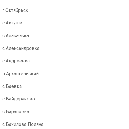
г Октябрьск
с Актуши
с Алакаевка
с Александровка
с Андреевка
п Архангельский
с Баевка
с Байдеряково
с Барановка
с Бахилова Поляна