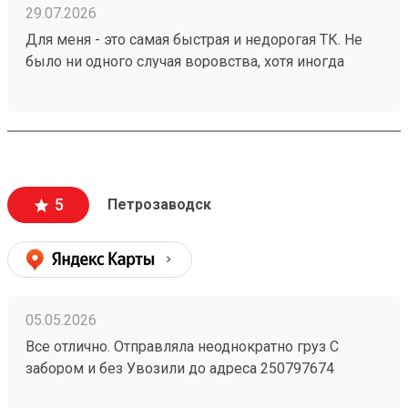
29.07.2026
Для меня - это самая быстрая и недорогая ТК. Не
было ни одного случая воровства, хотя иногда
коробки раскрывались самостоятельно и можно
было что-то вытащить. Я доволен полностью.
Рекомендую! Заказ №260696916 доставлен за 1(!)
день.
5
Петрозаводск
05.05.2026
Все отлично. Отправляла неоднократно груз С
забором и без Увозили до адреса 250797674
Удобная компания