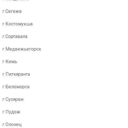
г Сегежа
г Костомукша
г Сортавала
г Медвежьегорск
г Кемь
г Питкяранта
г Беломорск
г Суоярви
г Пудож
г Олонец