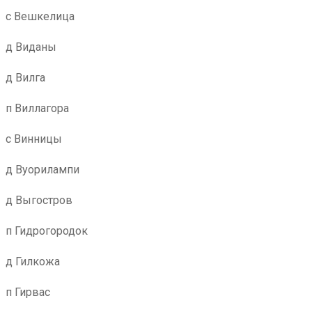
с Вешкелица
д Виданы
д Вилга
п Виллагора
с Винницы
д Вуорилампи
д Выгостров
п Гидрогородок
д Гилкожа
п Гирвас