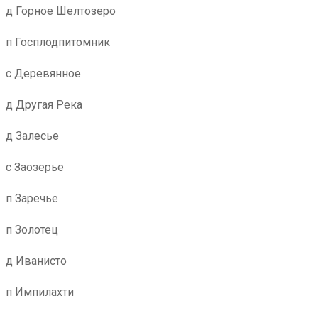
д Горное Шелтозеро
п Госплодпитомник
с Деревянное
д Другая Река
д Залесье
с Заозерье
п Заречье
п Золотец
д Иванисто
п Импилахти