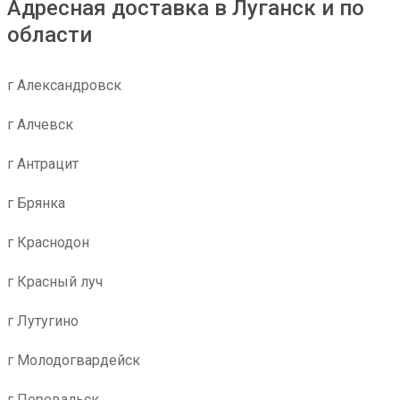
Адресная доставка в Луганск и по
области
г Александровск
г Алчевск
г Антрацит
г Брянка
г Краснодон
г Красный луч
г Лутугино
г Молодогвардейск
г Перевальск