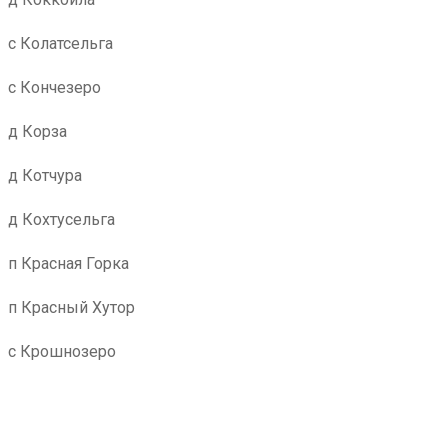
с Колатсельга
с Кончезеро
д Корза
д Котчура
д Кохтусельга
п Красная Горка
п Красный Хутор
с Крошнозеро