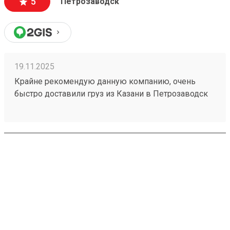
5
Петрозаводск
19.11.2025
Крайне рекомендую данную компанию, очень
быстро доставили груз из Казани в Петрозаводск
(7 дней) за сумму меньшую, чем у конкуреетов.
Доставили аккуратно, без
повреждений.Однозначно буду пользоваться
услугами данной компании еще раз, и
рекомендовать друзьям. Номер заказа 250879339