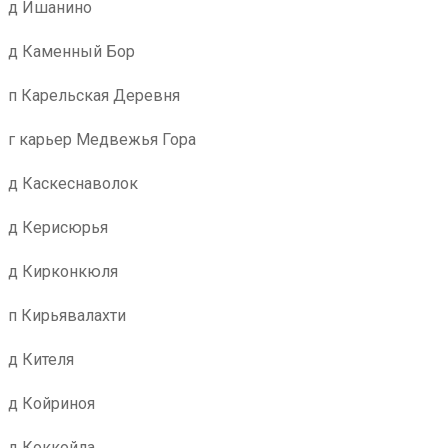
д Ишанино
д Каменный Бор
п Карельская Деревня
г карьер Медвежья Гора
д Каскеснаволок
д Керисюрья
д Кирконкюля
п Кирьявалахти
д Кителя
д Койриноя
д Коккойла