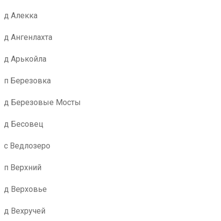
д Алекка
д Ангенлахта
д Арькойла
п Березовка
д Березовые Мосты
д Бесовец
с Ведлозеро
п Верхний
д Верховье
д Вехручей