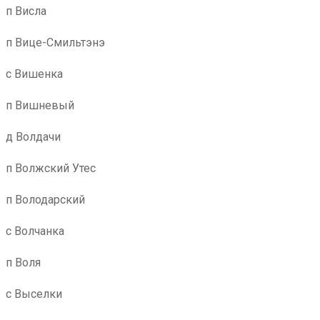
п Висла
п Вице-Смильтэнэ
с Вишенка
п Вишневый
д Волдачи
п Волжский Утес
п Володарский
с Волчанка
п Воля
с Выселки