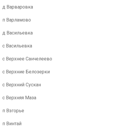
д Варваровка
п Варламово
д Васильевка
с Васильевка
с Верхнее Санчелеево
с Верхние Белозерки
с Верхний Сускан
с Верхняя Маза
п Взгорье
п Винтай