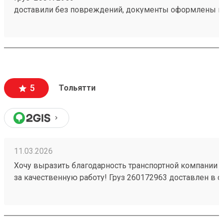
доставили без повреждений, документы оформлены к
чёткое соблюдение сроков доставки;
вежливый и ответственный персонал
5
Тольятти
11.03.2026
Хочу выразить благодарность транспортной компании 
за качественную работу! Груз 260172963 доставлен в с
повреждений. Ребята вежливые, помогли с загрузкой .
Обязательно обращусь ещё и буду рекомендовать вас