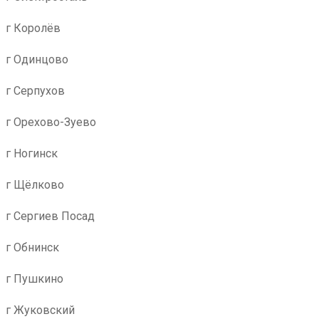
г Королёв
г Одинцово
г Серпухов
г Орехово-Зуево
г Ногинск
г Щёлково
г Сергиев Посад
г Обнинск
г Пушкино
г Жуковский