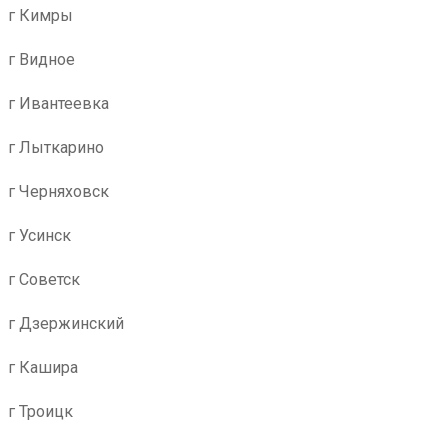
г Кимры
г Видное
г Ивантеевка
г Лыткарино
г Черняховск
г Усинск
г Советск
г Дзержинский
г Кашира
г Троицк