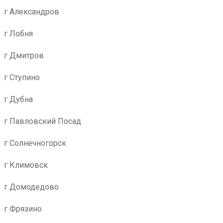
г Александров
г Лобня
г Дмитров
г Ступино
г Дубна
г Павловский Посад
г Солнечногорск
г Климовск
г Домодедово
г Фрязино