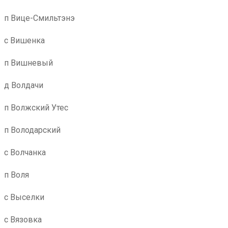
п Вице-Смильтэнэ
с Вишенка
п Вишневый
д Волдачи
п Волжский Утес
п Володарский
с Волчанка
п Воля
с Выселки
с Вязовка