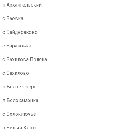
п Архангельский
с Баевка
с Байдеряково
с Барановка
с Бахилова Поляна
с Бахилово
п Белое Озеро
п Белокаменка
с Белоключье
с Белый Ключ