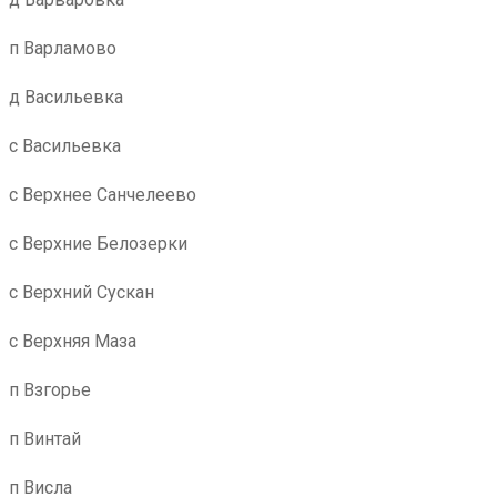
п Варламово
д Васильевка
с Васильевка
с Верхнее Санчелеево
с Верхние Белозерки
с Верхний Сускан
с Верхняя Маза
п Взгорье
п Винтай
п Висла