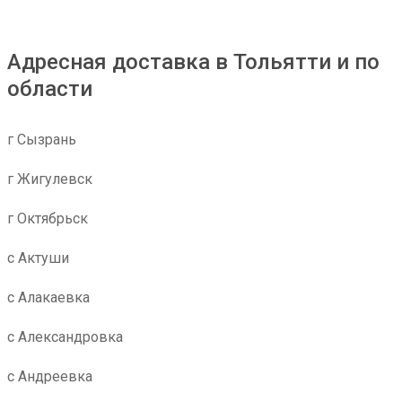
Адресная доставка в Тольятти и по
области
г Сызрань
г Жигулевск
г Октябрьск
с Актуши
с Алакаевка
с Александровка
с Андреевка