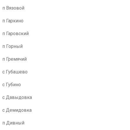
п Вязовой
п Гаркино
п Гаровский
п Горный
п Гремячий
с Губашево
с Губино
с Давыдовка
с Демидовка
п Дивный