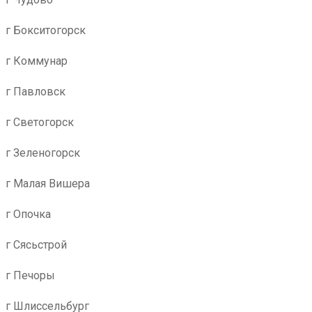
г Бокситогорск
г Коммунар
г Павловск
г Светогорск
г Зеленогорск
г Малая Вишера
г Опочка
г Сясьстрой
г Печоры
г Шлиссельбург