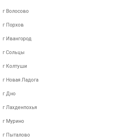
г Волосово
г Порхов
г Ивангород
г Сольцы
г Колтуши
г Новая Ладога
г Дно
г Лахденпохья
г Мурино
г Пыталово