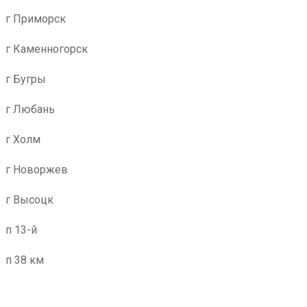
г Приморск
г Каменногорск
г Бугры
г Любань
г Холм
г Новоржев
г Высоцк
п 13-й
п 38 км