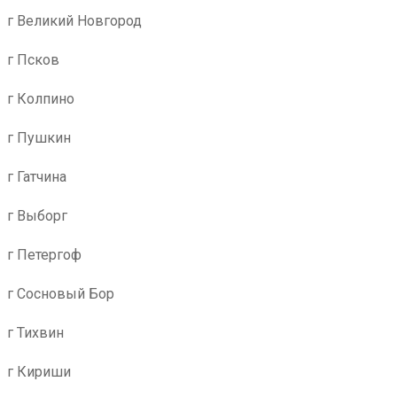
г Великий Новгород
г Псков
г Колпино
г Пушкин
г Гатчина
г Выборг
г Петергоф
г Сосновый Бор
г Тихвин
г Кириши