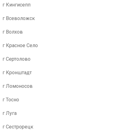
г Кингисепп
г Всеволожск
г Волхов
г Красное Село
г Сертолово
г Кронштадт
г Ломоносов
г Тосно
г Луга
г Сестрорецк