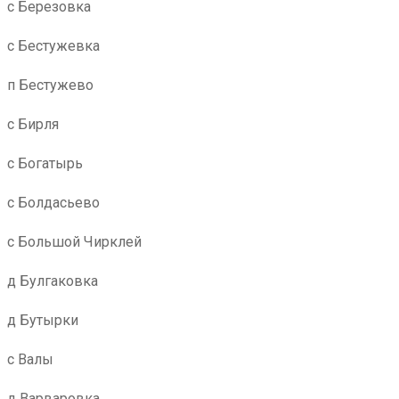
с Березовка
с Бестужевка
п Бестужево
с Бирля
с Богатырь
с Болдасьево
с Большой Чирклей
д Булгаковка
д Бутырки
с Валы
д Варваровка