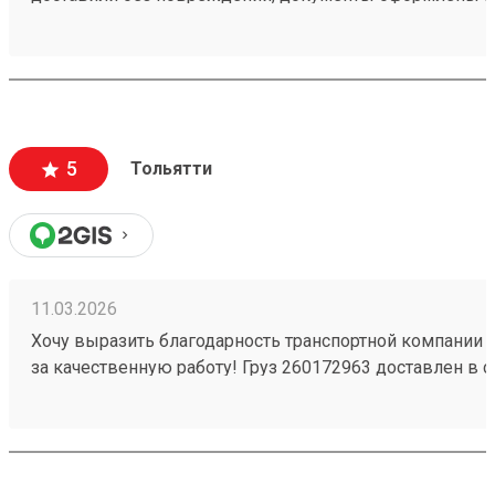
чёткое соблюдение сроков доставки;
вежливый и ответственный персонал
5
Тольятти
11.03.2026
Хочу выразить благодарность транспортной компании 
за качественную работу! Груз 260172963 доставлен в с
повреждений. Ребята вежливые, помогли с загрузкой .
Обязательно обращусь ещё и буду рекомендовать вас