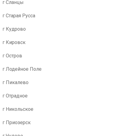
г Сланцы
г Старая Русса
г Кудрово
г Кировск
г Остров
г Лодейное Поле
г Пикалево
г Отрадное
г Никольское
г Приозерск
г Чудово