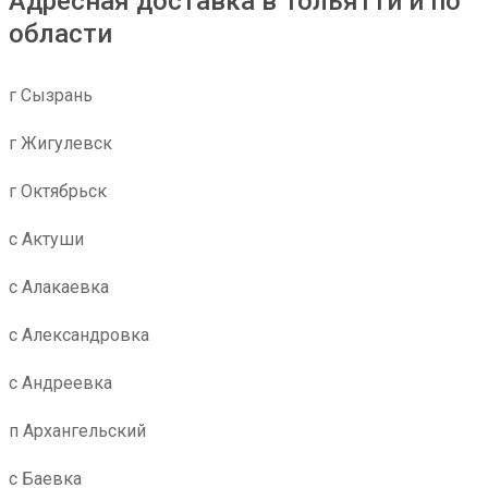
Адресная доставка в Тольятти и по
области
г Сызрань
г Жигулевск
г Октябрьск
с Актуши
с Алакаевка
с Александровка
с Андреевка
п Архангельский
с Баевка