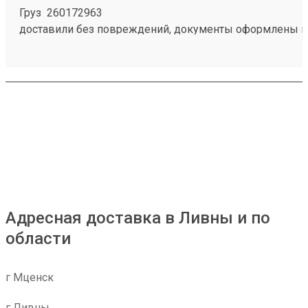
Груз 260172963
доставили без повреждений, документы оформлены к
чёткое соблюдение сроков доставки;
вежливый и ответственный персонал
Адресная доставка в Ливны и по
области
г Мценск
г Ливны