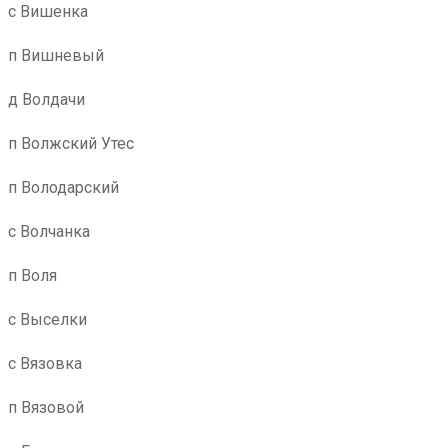
с Вишенка
п Вишневый
д Волдачи
п Волжский Утес
п Володарский
с Волчанка
п Воля
с Выселки
с Вязовка
п Вязовой