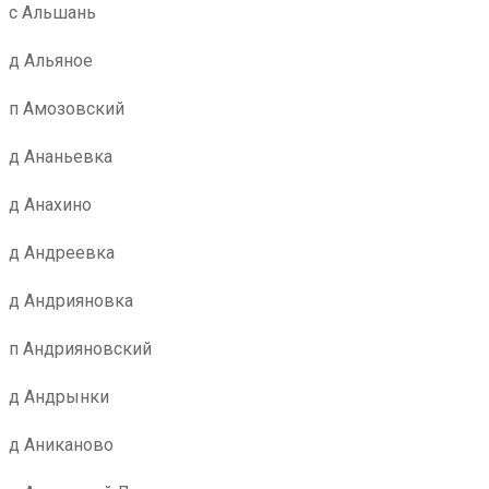
с Альшань
д Альяное
п Амозовский
д Ананьевка
д Анахино
д Андреевка
д Андрияновка
п Андрияновский
д Андрынки
д Аниканово