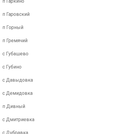
п Гаркино
п Гаровский
п Горный
п Гремячий
с Губашево
с Губино
с Давыдовка
с Демидовка
п Дивный
с Дмитриевка
с Дубравка