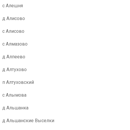
с Алешня
д Алисово
с Алисово
с Алмазово
д Алпеево
д Алтухово
п Алтуховский
с Алымова
д Альшанка
д Альшанские Выселки