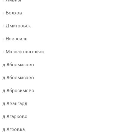
г Болхов
г Дмитровск
г Новосиль
г Малоархангельск
д Аболмазово
д Аболмасово
д Абросимово
д Авангард
д Агарково
д Агеевка