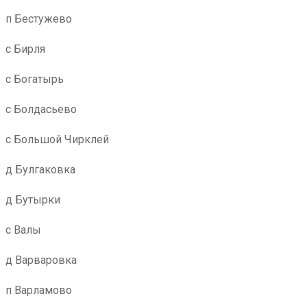
п Бестужево
с Бирля
с Богатырь
с Болдасьево
с Большой Чирклей
д Булгаковка
д Бутырки
с Валы
д Варваровка
п Варламово