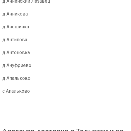
д Анненский Лазавец
д Анникова
д Аношинка
д Антипова
д Антоновка
д Ануфриево
д Апальково
с Апальково