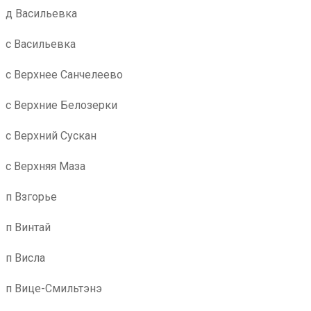
д Васильевка
с Васильевка
с Верхнее Санчелеево
с Верхние Белозерки
с Верхний Сускан
с Верхняя Маза
п Взгорье
п Винтай
п Висла
п Вице-Смильтэнэ