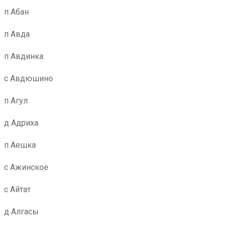
п Абан
п Авда
п Авдинка
с Авдюшино
п Агул
д Адриха
п Аешка
с Ажинское
с Айтат
д Алгасы