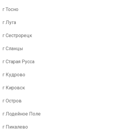
г Тосно
г Луга
г Сестрорецк
г Сланцы
г Старая Русса
г Кудрово
г Кировск
г Остров
г Лодейное Поле
г Пикалево