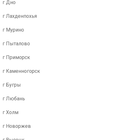
г Дно
г Лахденпохья
г Мурино
г Пыталово
г Приморск
г Каменногорск
г Бугры
г Любань
г Холм
г Новоржев
г Высоцк