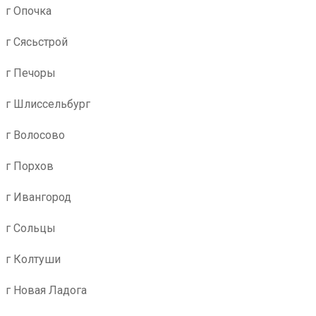
г Опочка
г Сясьстрой
г Печоры
г Шлиссельбург
г Волосово
г Порхов
г Ивангород
г Сольцы
г Колтуши
г Новая Ладога