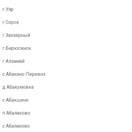
г Уяр
г Сорск
г Заозерный
г Бирюсинск
г Алзамай
с Абакано-Перевоз
д Абакумовка
с Абакшино
п Абалаково
с Абалаково