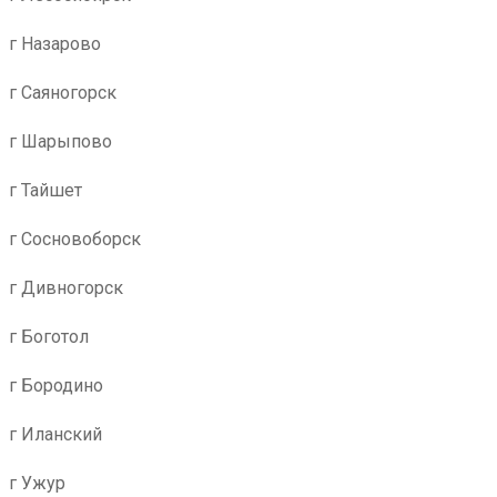
г Назарово
г Саяногорск
г Шарыпово
г Тайшет
г Сосновоборск
г Дивногорск
г Боготол
г Бородино
г Иланский
г Ужур