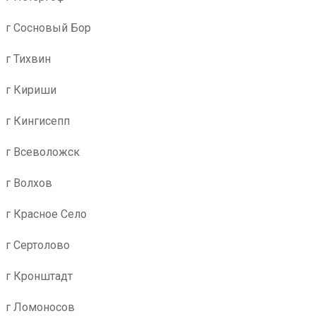
г Сосновый Бор
г Тихвин
г Кириши
г Кингисепп
г Всеволожск
г Волхов
г Красное Село
г Сертолово
г Кронштадт
г Ломоносов