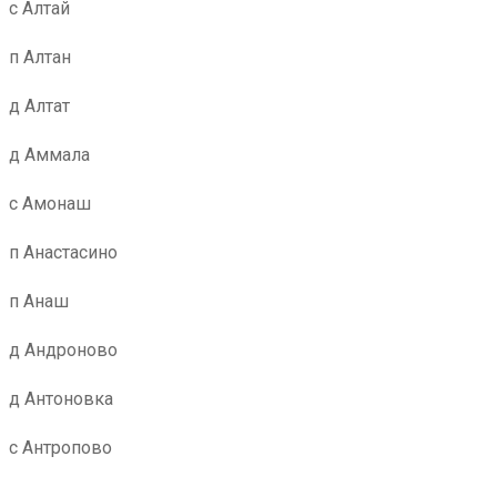
с Алтай
п Алтан
д Алтат
д Аммала
с Амонаш
п Анастасино
п Анаш
д Андроново
д Антоновка
с Антропово