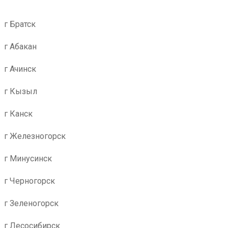
г Братск
г Абакан
г Ачинск
г Кызыл
г Канск
г Железногорск
г Минусинск
г Черногорск
г Зеленогорск
г Лесосибирск