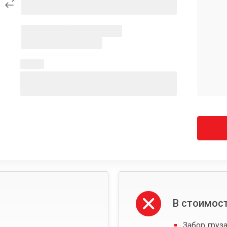
В стоимост
Забор груза