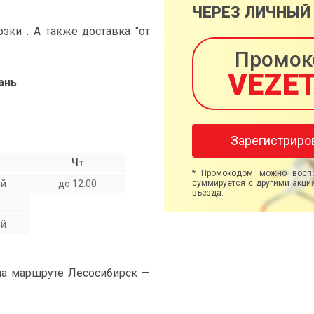
ЧЕРЕЗ ЛИЧНЫЙ
ки . А также доставка "от
Промок
VEZE
ань
Зарегистриро
Чт
* Промокодом можно воспо
ой
до 12:00
суммируется с другими акция
въезда.
ой
на маршруте Лесосибирск —