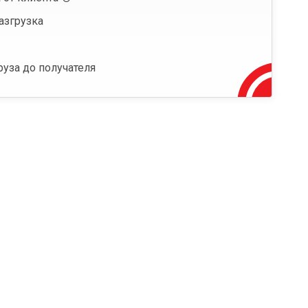
азгрузка
руза до получателя