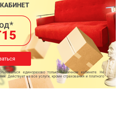
 КАБИНЕТ
од*
T15
ваться
льзоваться единоразово только в личном кабинете. Не
ми. Действует на все услуги, кроме страхования и платного