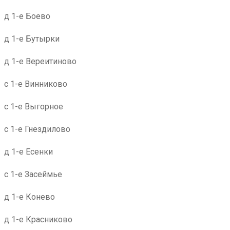
д 1-е Боево
д 1-е Бутырки
д 1-е Вереитиново
с 1-е Винниково
с 1-е Выгорное
с 1-е Гнездилово
д 1-е Есенки
с 1-е Засеймье
д 1-е Конево
д 1-е Красниково