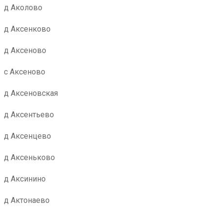
д Аколово
д Аксенково
д Аксеново
с Аксеново
д Аксеновская
д Аксентьево
д Аксенцево
д Аксеньково
д Аксинино
д Актонаево