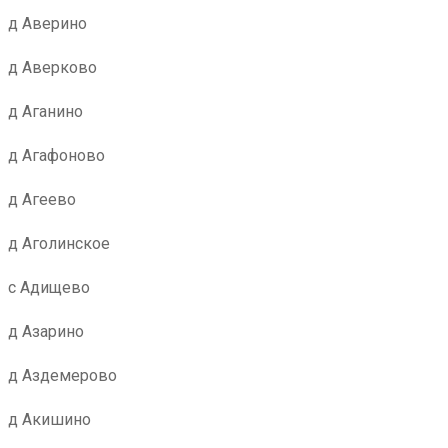
д Аверино
д Аверково
д Аганино
д Агафоново
д Агеево
д Аголинское
с Адищево
д Азарино
д Аздемерово
д Акишино