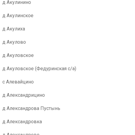
д Акулинино
д Акулинское
д Акулиха
д Акулово
д Акуловское
д Акуловское (Федуринская с/а)
с Алевайцино
д Александрицино
д Александрова Пустынь
д Александровка
д Александрово