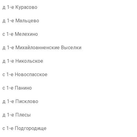
д 1-е Курасово
д 1-е Мальцево
с 1-е Мелехино
д 1-е Михайлоанненские Выселки
д 1-е Никольское
с 1-е Новоспасское
с 1-е Панино
д 1-е Писклово
д 1-е Плесы
с 1-е Подгородище