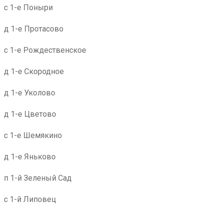
с 1-е Поныри
д 1-е Протасово
с 1-е Рождественское
д 1-е Скородное
д 1-е Уколово
д 1-е Цветово
с 1-е Шемякино
д 1-е Яньково
п 1-й Зеленый Сад
с 1-й Липовец