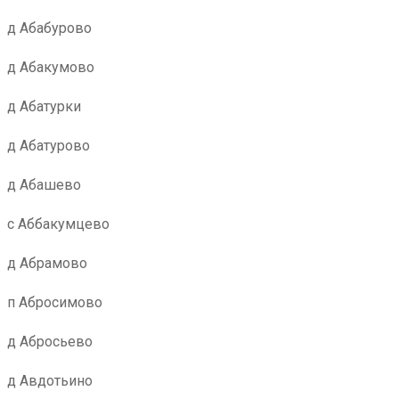
д Абабурово
д Абакумово
д Абатурки
д Абатурово
д Абашево
с Аббакумцево
д Абрамово
п Абросимово
д Абросьево
д Авдотьино