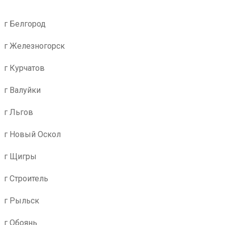
г Белгород
г Железногорск
г Курчатов
г Валуйки
г Льгов
г Новый Оскол
г Щигры
г Строитель
г Рыльск
г Обоянь