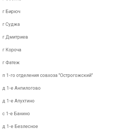
г Бирюч
г Суджа
г Дмитриев
г Короча
г Фатеж
п 1-го отделения совхоза "Острогожский"
д 1-е Анпилогово
д 1-е Апухтино
с 1-е Банино
д 1-е Безлесное