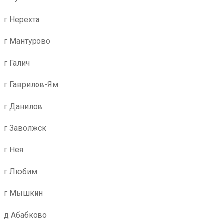
г Нерехта
г Мантурово
г Галич
г Гаврилов-Ям
г Данилов
г Заволжск
г Нея
г Любим
г Мышкин
д Абабково