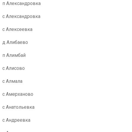
п Александровка
с Александровка
с Алексеевка
д Алибаево
п Алимбай
с Алисово
с Алмала
с Амерханово
с Анатольевка
с Андреевка