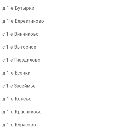
д 1-е Бутырки
д 1-е Вереитиново
с 1-е Винниково
с 1-е Выгорное
с 1-е Гнездилово
д 1-е Есенки
с 1-е Засеймье
д 1-е Конево
д 1-е Красниково
д 1-е Курасово