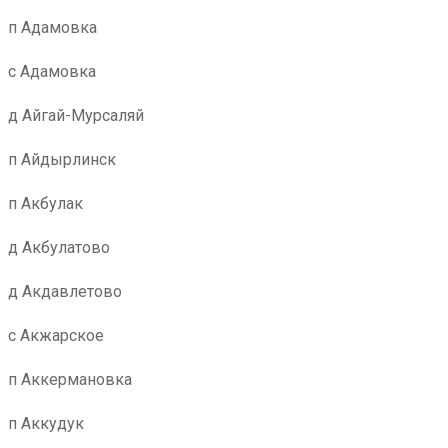
п Адамовка
с Адамовка
д Айгай-Мурсаляй
п Айдырлинск
п Акбулак
д Акбулатово
д Акдавлетово
с Акжарское
п Аккермановка
п Аккудук