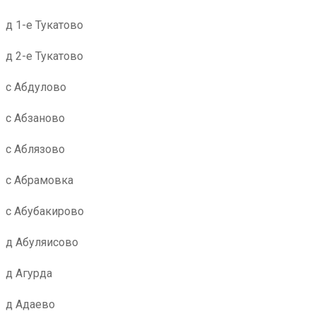
д 1-е Тукатово
д 2-е Тукатово
с Абдулово
с Абзаново
с Аблязово
с Абрамовка
с Абубакирово
д Абуляисово
д Агурда
д Адаево