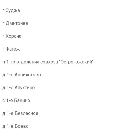
г Суджа
г Дмитриев
г Короча
г Фатеж
п 1-го отделения совхоза "Острогожский"
д 1-е Анпилогово
д 1-е Апухтино
с 1-е Банино
д 1-е Безлесное
д 1-е Боево