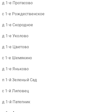
д 1-е Протасово
с 1-е Рождественское
д 1-е Скородное
д 1-е Уколово
д 1-е Цветово
с 1-е Шемякино
д 1-е Яньково
п 1-й Зеленый Сад
с 1-й Липовец
д 1-й Патепник