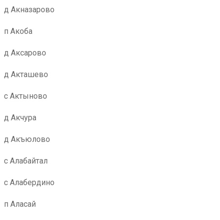
д Акназарово
п Акоба
д Аксарово
д Акташево
с Актыново
д Акчура
д Акъюлово
с Алабайтал
с Алабердино
п Аласай