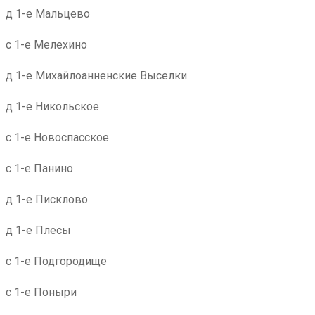
д 1-е Мальцево
с 1-е Мелехино
д 1-е Михайлоанненские Выселки
д 1-е Никольское
с 1-е Новоспасское
с 1-е Панино
д 1-е Писклово
д 1-е Плесы
с 1-е Подгородище
с 1-е Поныри