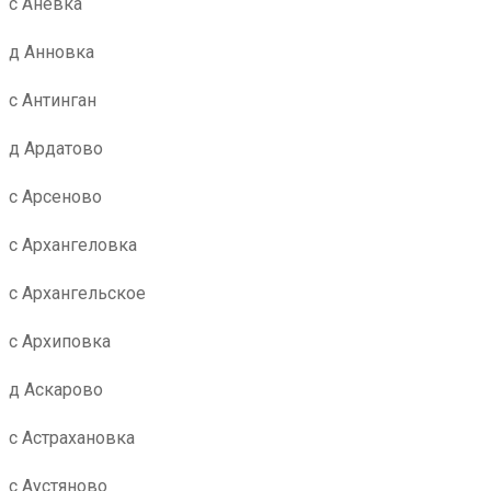
с Аневка
д Анновка
с Антинган
д Ардатово
с Арсеново
с Архангеловка
с Архангельское
с Архиповка
д Аскарово
с Астрахановка
с Аустяново