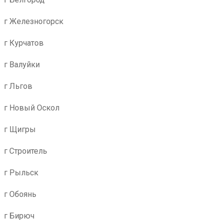
г Железногорск
г Курчатов
г Валуйки
г Льгов
г Новый Оскол
г Щигры
г Строитель
г Рыльск
г Обоянь
г Бирюч