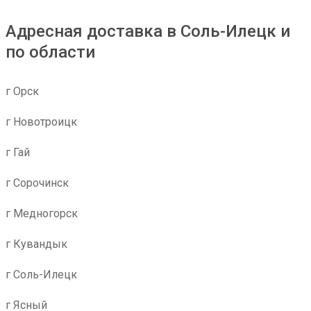
Адресная доставка в Соль-Илецк и
по области
г Орск
г Новотроицк
г Гай
г Сорочинск
г Медногорск
г Кувандык
г Соль-Илецк
г Ясный