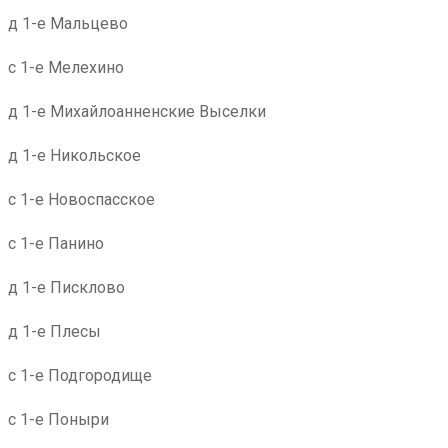
д 1-е Мальцево
с 1-е Мелехино
д 1-е Михайлоанненские Выселки
д 1-е Никольское
с 1-е Новоспасское
с 1-е Панино
д 1-е Писклово
д 1-е Плесы
с 1-е Подгородище
с 1-е Поныри