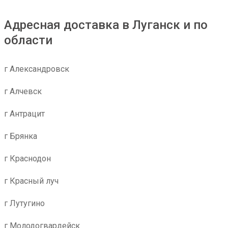
Адресная доставка в Луганск и по
области
г Александровск
г Алчевск
г Антрацит
г Брянка
г Краснодон
г Красный луч
г Лутугино
г Молодогвардейск