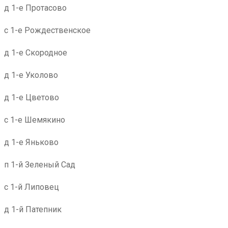
д 1-е Протасово
с 1-е Рождественское
д 1-е Скородное
д 1-е Уколово
д 1-е Цветово
с 1-е Шемякино
д 1-е Яньково
п 1-й Зеленый Сад
с 1-й Липовец
д 1-й Патепник