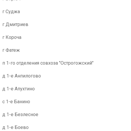
г Суджа
г Дмитриев
г Короча
г Фатеж
п 1-го отделения совхоза "Острогожский"
д 1-е Анпилогово
д 1-е Апухтино
с 1-е Банино
д 1-е Безлесное
д 1-е Боево