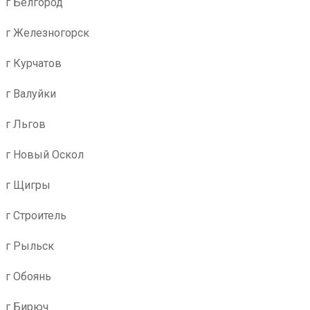
г Белгород
г Железногорск
г Курчатов
г Валуйки
г Льгов
г Новый Оскол
г Щигры
г Строитель
г Рыльск
г Обоянь
г Бирюч