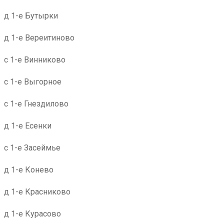
д 1-е Бутырки
д 1-е Вереитиново
с 1-е Винниково
с 1-е Выгорное
с 1-е Гнездилово
д 1-е Есенки
с 1-е Засеймье
д 1-е Конево
д 1-е Красниково
д 1-е Курасово