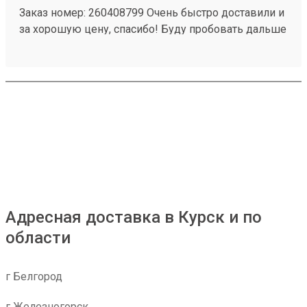
больше – уверенность в надежности партнера.
Заказ номер: 260408799 Очень быстро доставили и
Настоятельно рекомендую эту транспортную
за хорошую цену, спасибо! Буду пробовать дальше
компанию всем, кто ищет ответственного и
пользоваться.)
эффективного исполнителя для своих
логистических задач. С ними можно быть
спокойным за свой груз и быть уверенным, что
доставка будет осуществлена на самом высоком
уровне.
Адресная доставка в Курск и по
области
г Белгород
г Железногорск