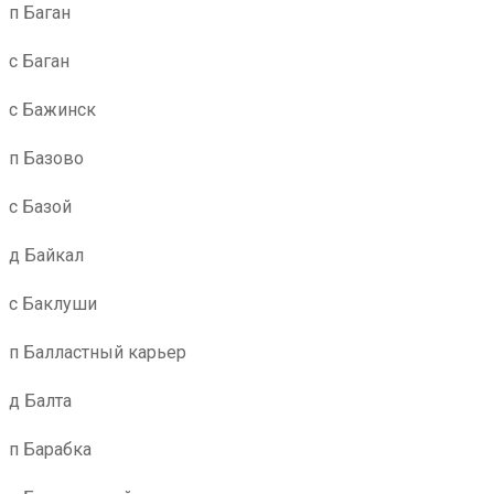
п Баган
с Баган
с Бажинск
п Базово
с Базой
д Байкал
с Баклуши
п Балластный карьер
д Балта
п Барабка