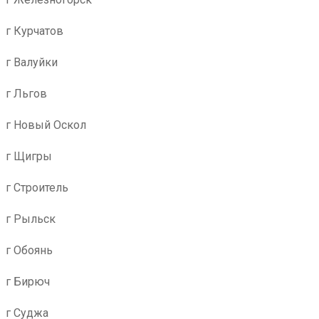
г Курчатов
г Валуйки
г Льгов
г Новый Оскол
г Щигры
г Строитель
г Рыльск
г Обоянь
г Бирюч
г Суджа