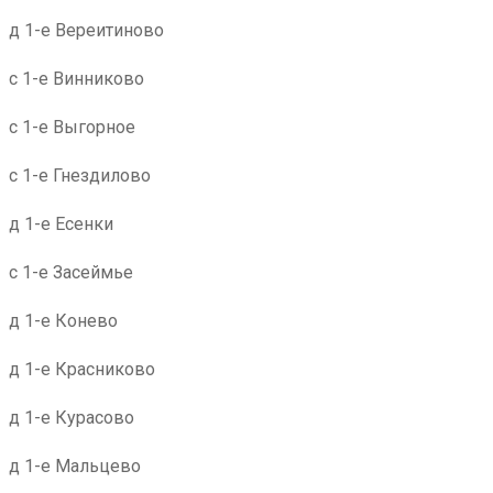
д 1-е Вереитиново
с 1-е Винниково
с 1-е Выгорное
с 1-е Гнездилово
д 1-е Есенки
с 1-е Засеймье
д 1-е Конево
д 1-е Красниково
д 1-е Курасово
д 1-е Мальцево