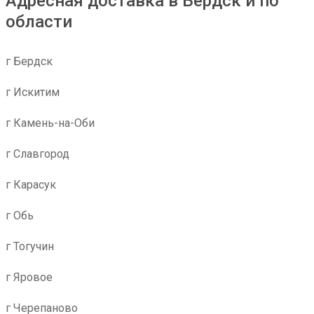
Адресная доставка в Бердск и по
области
г Бердск
г Искитим
г Камень-на-Оби
г Славгород
г Карасук
г Обь
г Тогучин
г Яровое
г Черепаново