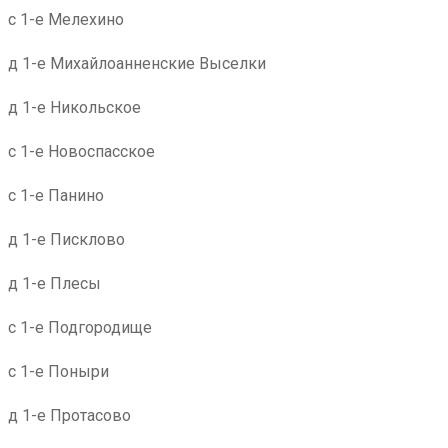
с 1-е Мелехино
д 1-е Михайлоанненские Выселки
д 1-е Никольское
с 1-е Новоспасское
с 1-е Панино
д 1-е Писклово
д 1-е Плесы
с 1-е Подгородище
с 1-е Поныри
д 1-е Протасово