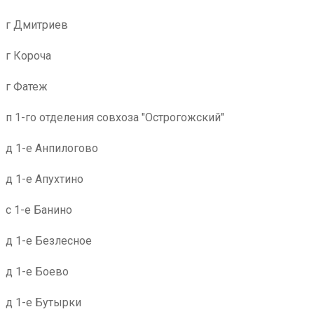
г Дмитриев
г Короча
г Фатеж
п 1-го отделения совхоза "Острогожский"
д 1-е Анпилогово
д 1-е Апухтино
с 1-е Банино
д 1-е Безлесное
д 1-е Боево
д 1-е Бутырки