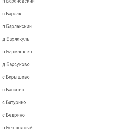
п Барановский
с Барлак
п Барлакский
д Барлакуль
п Бармашево
д Барсуково
с Барышево
с Басково
с Батурино
с Бедрино
п Безлюдный