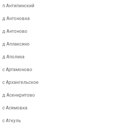
п Антипинский
д Антоновка
д Антоново
д Аплаксино
д Аполиха
с Артамоново
с Архангельское
д Асенкритово
с Асямовка
с Аткуль