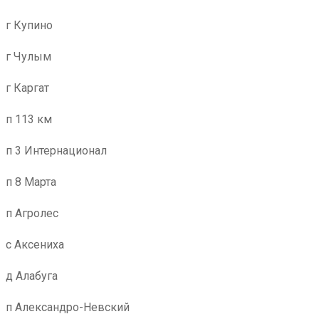
г Купино
г Чулым
г Каргат
п 113 км
п 3 Интернационал
п 8 Марта
п Агролес
с Аксениха
д Алабуга
п Александро-Невский