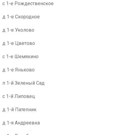
с 1-е Рождественское
д 1-е Скородное
д 1-е Уколово
д 1-е Цветово
с 1-е Шемякино
д 1-е Яньково
п 1-й Зеленый Сад
с 1-й Липовец
д 1-й Патепник
д 1-я Андреевка