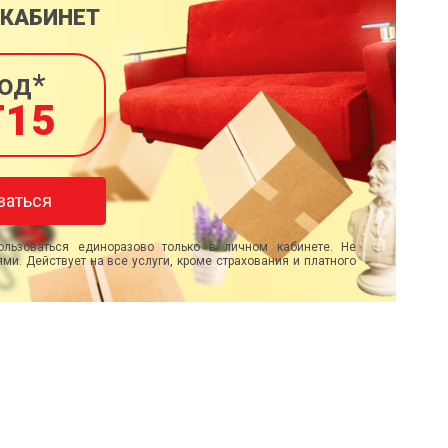
 КАБИНЕТ
од*
T15
ваться
льзоваться единоразово только в личном кабинете. Не
ми. Действует на все услуги, кроме страхования и платного