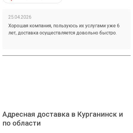
увеличилась, потому выше 4 заезд не поставлю.
25.04.2026
Хорошая компания, пользуюсь их услугами уже 6
лет, доставка осуществляется довольно быстро.
Время ожидания всегда очень низкое, я бы сказал
что его вообще нет. К сожалению в моем городе
ТК работает только по будням и до 19, как и я,
потому приходится выкручиваться чтобы получить
свой груз. Персонал приветливый. Расположение
хорошее. Но за время моего сотрудничества,
случались неприятные нюансы, например мой
заказ 260373556 был рассчитан по одной
стоимости, но когда он прибыл стоимость
увеличилась, потому выше 4 заезд нет поставлю
Адресная доставка в Курганинск и
по области