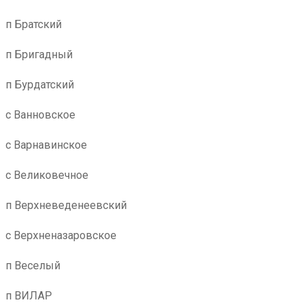
п Братский
п Бригадный
п Бурдатский
с Ванновское
с Варнавинское
с Великовечное
п Верхневеденеевский
с Верхненазаровское
п Веселый
п ВИЛАР