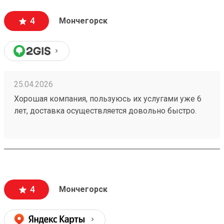
4
Мончегорск
25.04.2026
Хорошая компания, пользуюсь их услугами уже 6
лет, доставка осуществляется довольно быстро.
Время ожидания всегда очень низкое, я бы сказал
что его вообще нет. К сожалению в моем городе
ТК работает только по будням и до 19, как и я,
потому приходится выкручиваться чтобы получить
свой груз. Персонал приветливый. Расположение
хорошее. Но за время моего сотрудничества,
4
Мончегорск
случались неприятные нюансы, например мой
заказ 260373556 был рассчитан по одной
стоимости, но когда он прибыл стоимость