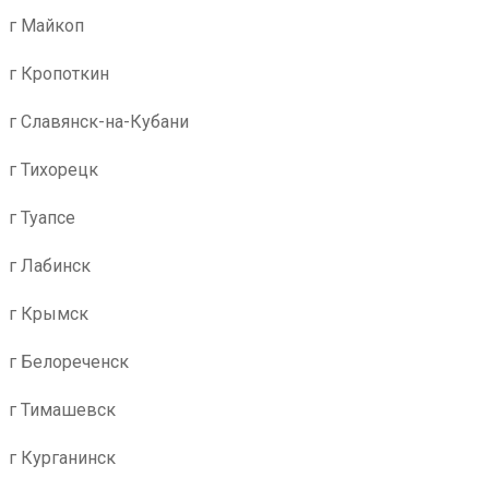
г Майкоп
г Кропоткин
г Славянск-на-Кубани
г Тихорецк
г Туапсе
г Лабинск
г Крымск
г Белореченск
г Тимашевск
г Курганинск