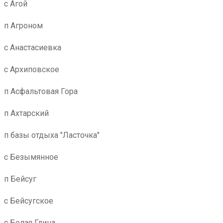
с Агой
п Агроном
с Анастасиевка
с Архиповское
п Асфальтовая Гора
п Ахтарский
п базы отдыха "Ласточка"
с Безымянное
п Бейсуг
с Бейсугское
с Белая Глина