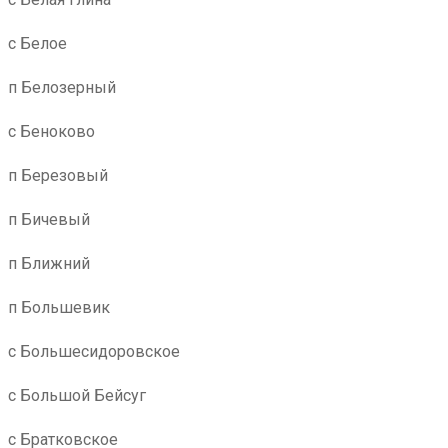
с Белое
п Белозерный
с Беноково
п Березовый
п Бичевый
п Ближний
п Большевик
с Большесидоровское
с Большой Бейсуг
с Братковское