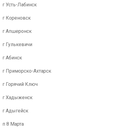
г Усть-Лабинск
г Кореновск
г Апшеронск
г Гулькевичи
г Абинск
г Приморско-Ахтарск
г Горячий Ключ
г Хадыженск
г Адыгейск
п 8 Марта