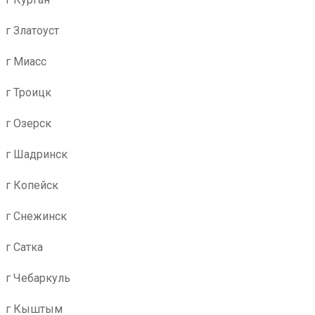
г Златоуст
г Миасс
г Троицк
г Озерск
г Шадринск
г Копейск
г Снежинск
г Сатка
г Чебаркуль
г Кыштым