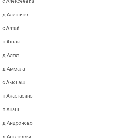
с Алексеевка
д Алешино
с Алтай
п Алтан
д Алтат
д Аммала
с Амонаш
п Анастасино
п Анаш
д Андроново
д Антоновка