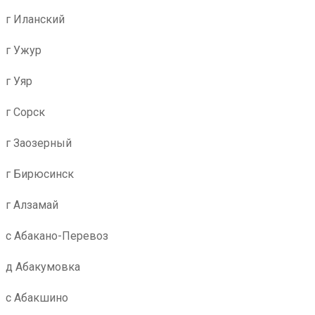
г Иланский
г Ужур
г Уяр
г Сорск
г Заозерный
г Бирюсинск
г Алзамай
с Абакано-Перевоз
д Абакумовка
с Абакшино