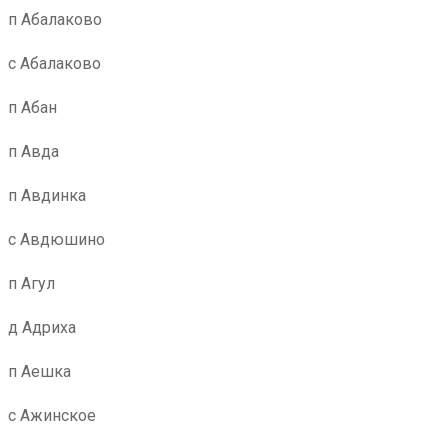
п Абалаково
с Абалаково
п Абан
п Авда
п Авдинка
с Авдюшино
п Агул
д Адриха
п Аешка
с Ажинское