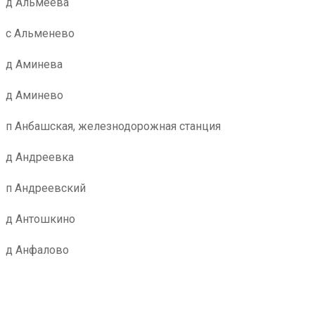
д Альмеева
с Альменево
д Аминева
д Аминево
п Анбашская, железнодорожная станция
д Андреевка
п Андреевский
д Антошкино
д Анфалово