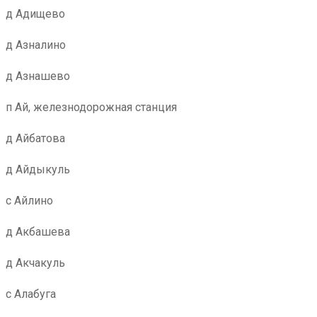
д Адищево
д Азналино
д Азнашево
п Ай, железнодорожная станция
д Айбатова
д Айдыкуль
с Айлино
д Акбашева
д Акчакуль
с Алабуга