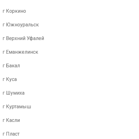
г Коркино
г Южноуральск
г Верхний Уфалей
г Еманжелинск
г Бакал
г Куса
г Шумиха
г Куртамыш
г Касли
г Пласт