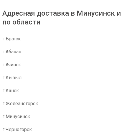
Адресная доставка в Минусинск и
по области
г Братск
г Абакан
г Ачинск
г Кызыл
г Канск
г Железногорск
г Минусинск
г Черногорск