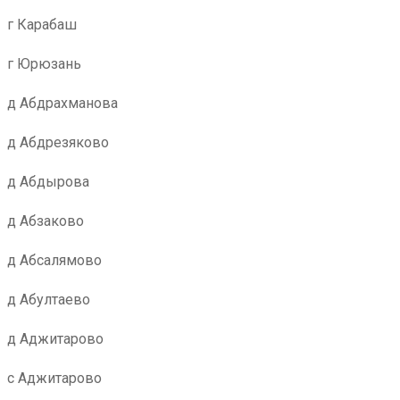
г Карабаш
г Юрюзань
д Абдрахманова
д Абдрезяково
д Абдырова
д Абзаково
д Абсалямово
д Абултаево
д Аджитарово
с Аджитарово