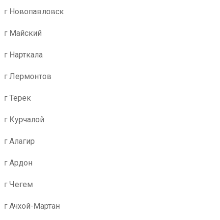
г Новопавловск
г Майский
г Нарткала
г Лермонтов
г Терек
г Курчалой
г Алагир
г Ардон
г Чегем
г Ачхой-Мартан