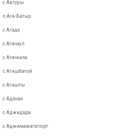
с Автуры
п Ага-Батыр
с Агада
с Агачаул
с Агачкала
с Агишбатой
с Агишты
с Аданак
с Аджидада
с Аджимажагатюрт