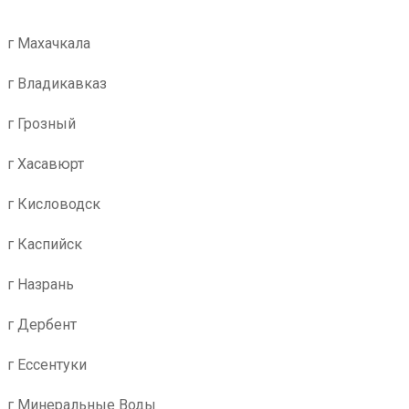
г Махачкала
г Владикавказ
г Грозный
г Хасавюрт
г Кисловодск
г Каспийск
г Назрань
г Дербент
г Ессентуки
г Минеральные Воды