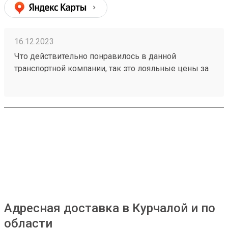
16.12.2023
Что действительно понравилось в данной
транспортной компании, так это лояльные цены за
транспортировку товаров, ещё отмечу
доброжелательное отношение работников склада
к получателям грузов. Чего действительно не
хватает, так это вилочного погрузчика, с помощью
которого можно было бы осуществлять забор
больших грузов, из-за его отсутствия не заказываю
большие товары через эту ТК. Один из грузов
который я забирал: №230953002
Адресная доставка в Курчалой и по
области