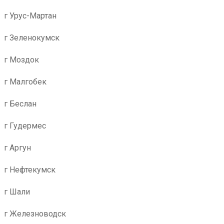
г Урус-Мартан
г Зеленокумск
г Моздок
г Малгобек
г Беслан
г Гудермес
г Аргун
г Нефтекумск
г Шали
г Железноводск