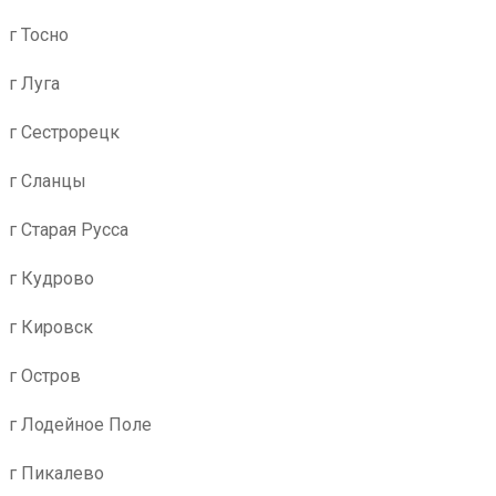
г Тосно
г Луга
г Сестрорецк
г Сланцы
г Старая Русса
г Кудрово
г Кировск
г Остров
г Лодейное Поле
г Пикалево