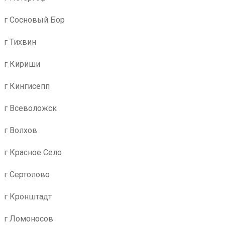
г Сосновый Бор
г Тихвин
г Кириши
г Кингисепп
г Всеволожск
г Волхов
г Красное Село
г Сертолово
г Кронштадт
г Ломоносов