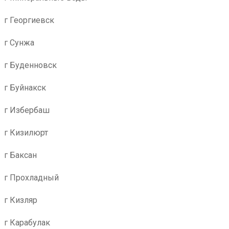
г Георгиевск
г Сунжа
г Буденновск
г Буйнакск
г Избербаш
г Кизилюрт
г Баксан
г Прохладный
г Кизляр
г Карабулак