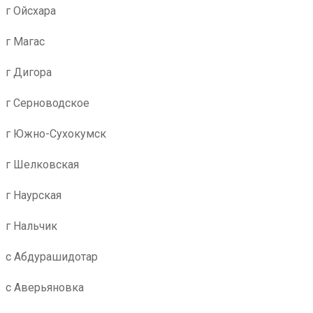
г Ойсхара
г Магас
г Дигора
г Серноводское
г Южно-Сухокумск
г Шелковская
г Наурская
г Нальчик
с Абдурашидотар
с Аверьяновка