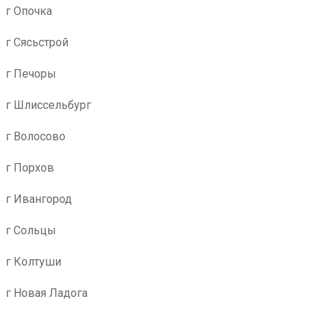
г Опочка
г Сясьстрой
г Печоры
г Шлиссельбург
г Волосово
г Порхов
г Ивангород
г Сольцы
г Колтуши
г Новая Ладога