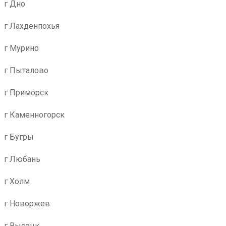
г Дно
г Лахденпохья
г Мурино
г Пыталово
г Приморск
г Каменногорск
г Бугры
г Любань
г Холм
г Новоржев
г Высоцк