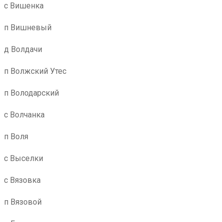
с Вишенка
п Вишневый
д Волдачи
п Волжский Утес
п Володарский
с Волчанка
п Воля
с Выселки
с Вязовка
п Вязовой