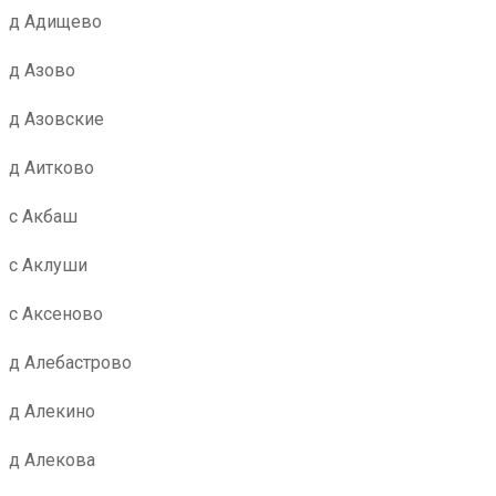
д Адищево
д Азово
д Азовские
д Аитково
с Акбаш
с Аклуши
с Аксеново
д Алебастрово
д Алекино
д Алекова