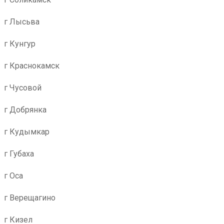
г Лысьва
г Кунгур
г Краснокамск
г Чусовой
г Добрянка
г Кудымкар
г Губаха
г Оса
г Верещагино
г Кизел