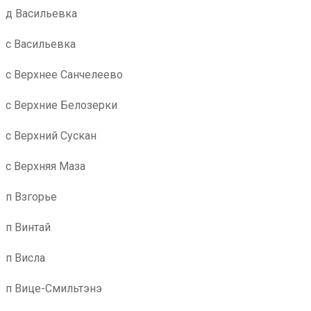
д Васильевка
с Васильевка
с Верхнее Санчелеево
с Верхние Белозерки
с Верхний Сускан
с Верхняя Маза
п Взгорье
п Винтай
п Висла
п Вице-Смильтэнэ