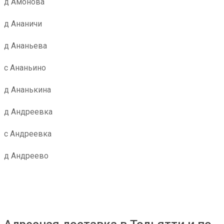
д Амонова
д Ананичи
д Ананьева
с Ананьино
д Ананькина
д Андреевка
с Андреевка
д Андреево