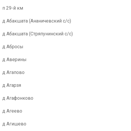
п 29-й км
д Абакшата (Ананичевский с/с)
д Абакшата (Стряпунинский с/с)
д Абросы
д Аверины
д Агапово
д Агарзя
д Агафонково
д Агеево
д Агишево