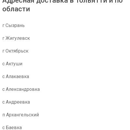
Адресная доставка в Тольятти и по
области
г Сызрань
г Жигулевск
г Октябрьск
с Актуши
с Алакаевка
с Александровка
с Андреевка
п Архангельский
с Баевка