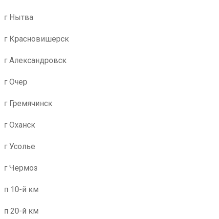
г Нытва
г Красновишерск
г Александровск
г Очер
г Гремячинск
г Оханск
г Усолье
г Чермоз
п 10-й км
п 20-й км