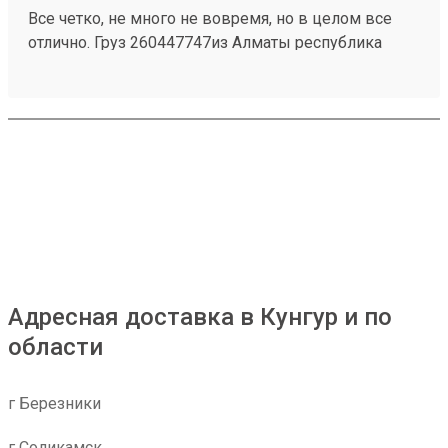
Все четко, не много не вовремя, но в целом все
отлично. Груз 260447747из Алматы республика
Казахстан приехал быстро и без повреждений.
Персонал на складе отзывчивый, помогли все
погрузить . 4 звёзды только за неправильную
логистику, 2 груза на одного человека разделили на
2 перевозки тем самым сдвинулись сроки.
Адресная доставка в Кунгур и по
области
г Березники
г Соликамск