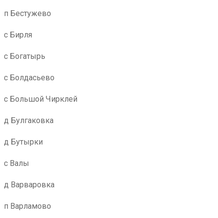
п Бестужево
с Бирля
с Богатырь
с Болдасьево
с Большой Чирклей
д Булгаковка
д Бутырки
с Валы
д Варваровка
п Варламово