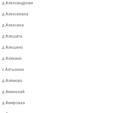
д Александрова
д Алексеевка
д Алексики
д Алешата
д Алешино
д Аликино
с Алтынное
д Алямово
д Аминькай
д Амировка