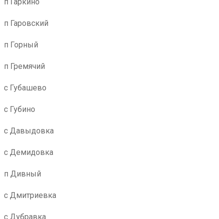
п Гаркино
п Гаровский
п Горный
п Гремячий
с Губашево
с Губино
с Давыдовка
с Демидовка
п Дивный
с Дмитриевка
с Дубравка