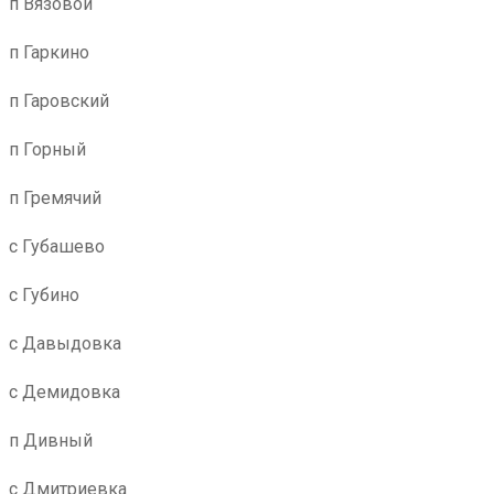
п Вязовой
п Гаркино
п Гаровский
п Горный
п Гремячий
с Губашево
с Губино
с Давыдовка
с Демидовка
п Дивный
с Дмитриевка