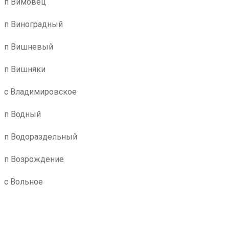
п Вимовец
п Виноградный
п Вишневый
п Вишняки
с Владимировское
п Водный
п Водораздельный
п Возрождение
с Вольное