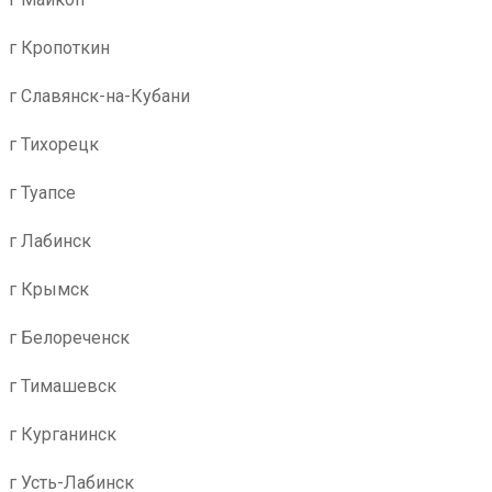
г Кропоткин
г Славянск-на-Кубани
г Тихорецк
г Туапсе
г Лабинск
г Крымск
г Белореченск
г Тимашевск
г Курганинск
г Усть-Лабинск