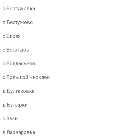
с Бестужевка
п Бестужево
с Бирля
с Богатырь
с Болдасьево
с Большой Чирклей
д Булгаковка
д Бутырки
с Валы
д Варваровка