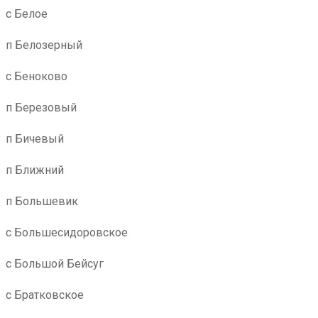
с Белое
п Белозерный
с Беноково
п Березовый
п Бичевый
п Ближний
п Большевик
с Большесидоровское
с Большой Бейсуг
с Братковское