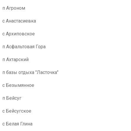
п Агроном
с Анастасиевка
с Архиповское
п Асфальтовая Гора
п Ахтарский
п базы отдыха "Ласточка"
с Безымянное
п Бейсуг
с Бейсугское
с Белая Глина