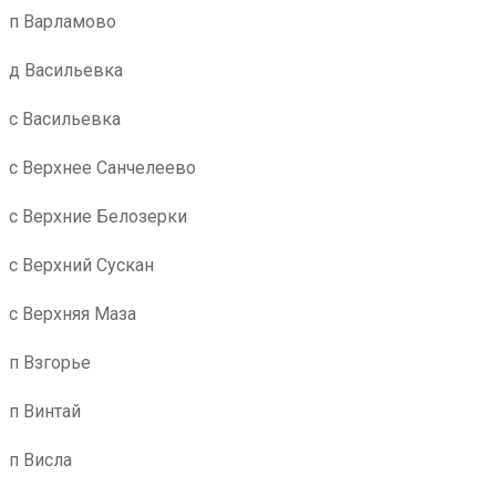
п Варламово
д Васильевка
с Васильевка
с Верхнее Санчелеево
с Верхние Белозерки
с Верхний Сускан
с Верхняя Маза
п Взгорье
п Винтай
п Висла