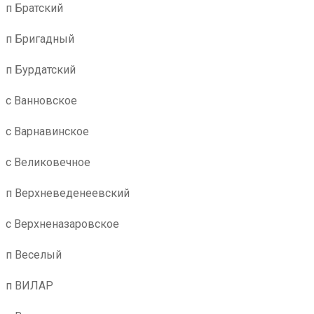
п Братский
п Бригадный
п Бурдатский
с Ванновское
с Варнавинское
с Великовечное
п Верхневеденеевский
с Верхненазаровское
п Веселый
п ВИЛАР