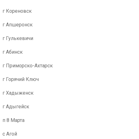
г Кореновск
г Апшеронск
г Гулькевичи
г Абинск
г Приморско-Ахтарск
г Горячий Ключ
г Хадыженск
г Адыгейск
п 8 Марта
с Агой