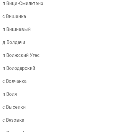
п Вице-Смильтэнэ
с Вишенка
п Вишневый
д Волдачи
п Волжский Утес
п Володарский
с Волчанка
п Воля
с Выселки
с Вязовка