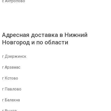
с Антропово
Адресная доставка в Нижний
Новгород и по области
г Дзержинск
г Арзамас
г Кстово
г Павлово
г Балахна
г Выкса