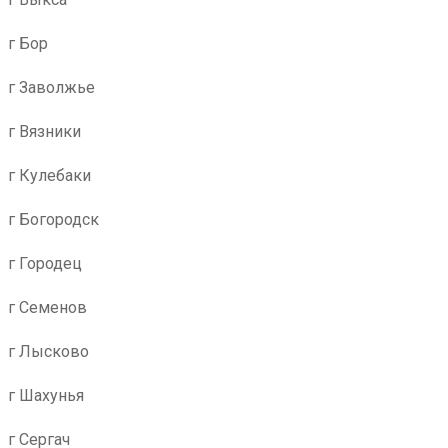
г Бор
г Заволжье
г Вязники
г Кулебаки
г Богородск
г Городец
г Семенов
г Лысково
г Шахунья
г Сергач