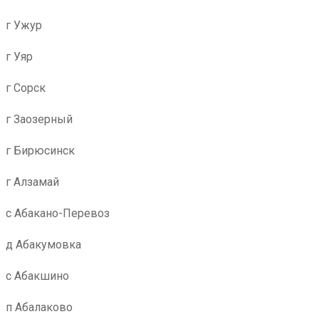
г Ужур
г Уяр
г Сорск
г Заозерный
г Бирюсинск
г Алзамай
с Абакано-Перевоз
д Абакумовка
с Абакшино
п Абалаково