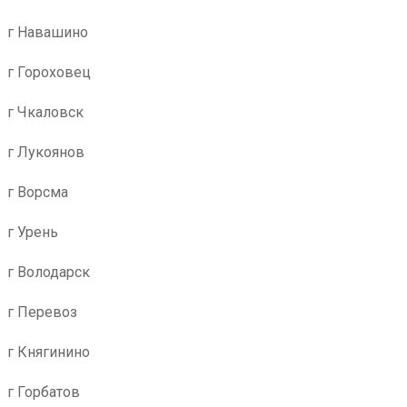
г Навашино
г Гороховец
г Чкаловск
г Лукоянов
г Ворсма
г Урень
г Володарск
г Перевоз
г Княгинино
г Горбатов