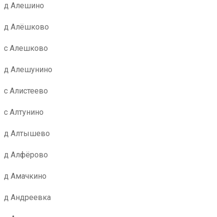
д Алешино
д Алёшково
с Алешково
д Алешунино
с Алистеево
с Алтунино
д Алтышево
д Алфёрово
д Амачкино
д Андреевка