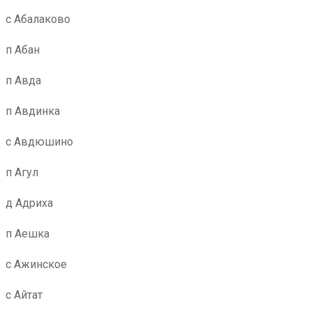
с Абалаково
п Абан
п Авда
п Авдинка
с Авдюшино
п Агул
д Адриха
п Аешка
с Ажинское
с Айтат