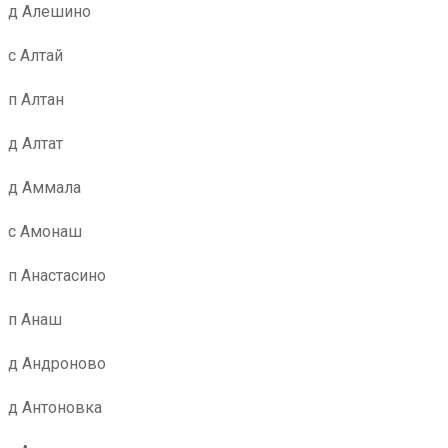
д Алешино
с Алтай
п Алтан
д Алтат
д Аммала
с Амонаш
п Анастасино
п Анаш
д Андроново
д Антоновка