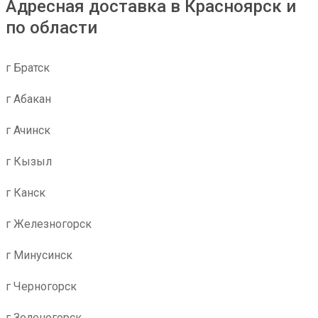
Адресная доставка в Красноярск и
по области
г Братск
г Абакан
г Ачинск
г Кызыл
г Канск
г Железногорск
г Минусинск
г Черногорск
г Зеленогорск