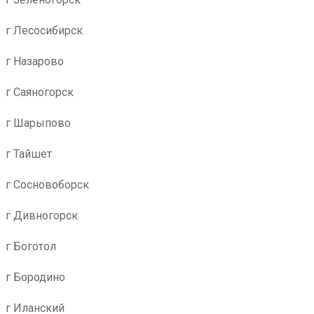
г Лесосибирск
г Назарово
г Саяногорск
г Шарыпово
г Тайшет
г Сосновоборск
г Дивногорск
г Боготол
г Бородино
г Иланский