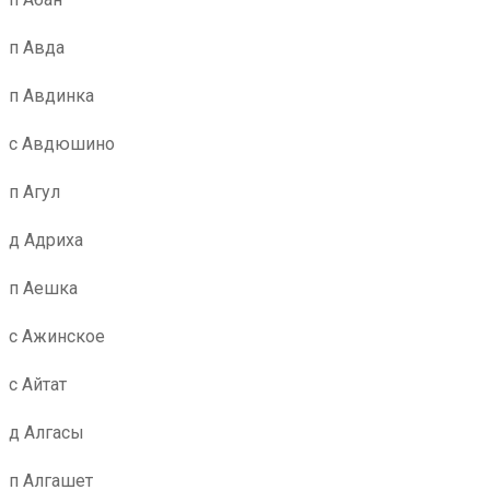
п Авда
п Авдинка
с Авдюшино
п Агул
д Адриха
п Аешка
с Ажинское
с Айтат
д Алгасы
п Алгашет