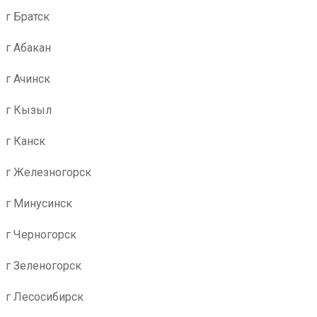
г Братск
г Абакан
г Ачинск
г Кызыл
г Канск
г Железногорск
г Минусинск
г Черногорск
г Зеленогорск
г Лесосибирск