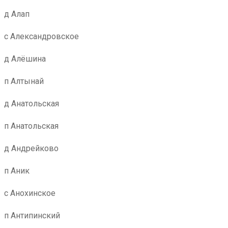
д Алап
с Александровское
д Алёшина
п Алтынай
д Анатольская
п Анатольская
д Андрейково
п Аник
с Анохинское
п Антипинский