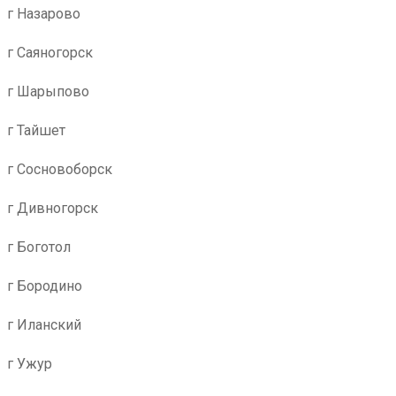
г Назарово
г Саяногорск
г Шарыпово
г Тайшет
г Сосновоборск
г Дивногорск
г Боготол
г Бородино
г Иланский
г Ужур