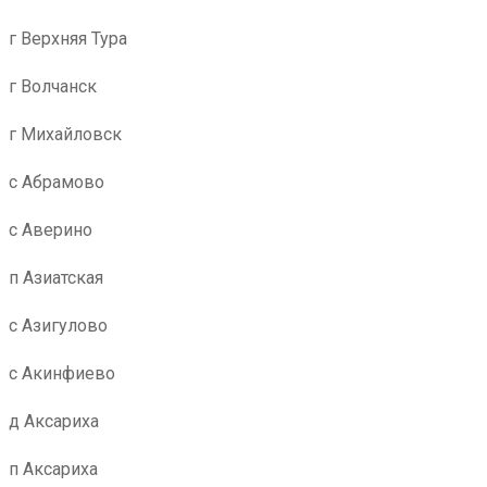
г Верхняя Тура
г Волчанск
г Михайловск
с Абрамово
с Аверино
п Азиатская
с Азигулово
с Акинфиево
д Аксариха
п Аксариха