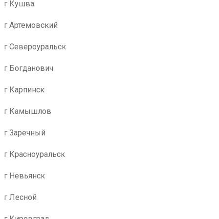
г Кушва
г Артемовский
г Североуральск
г Богданович
г Карпинск
г Камышлов
г Заречный
г Красноуральск
г Невьянск
г Лесной
г Кировград