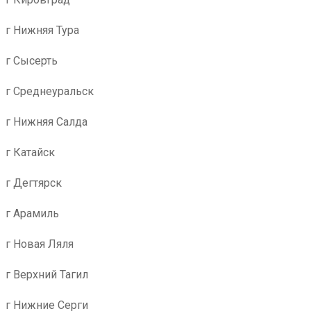
г Нижняя Тура
г Сысерть
г Среднеуральск
г Нижняя Салда
г Катайск
г Дегтярск
г Арамиль
г Новая Ляля
г Верхний Тагил
г Нижние Серги