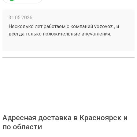
31.05.2026
Несколько лет работаем с компаний vozovoz , и
всегда только положительные впечатления.
Особенно хотелось бы отметить скорость доставки,
удобное приложение и чат бот в telegram , где
можно посмотреть всю интересующую
информацию , а также вежливый и отзывчивый
персонал. Груз всегда доставляется в целости и
сохранности , и сотрудники аккуратны при загрузке
, выгрузке 🙌🏻 Заказ 260502771
Адресная доставка в Красноярск и
по области