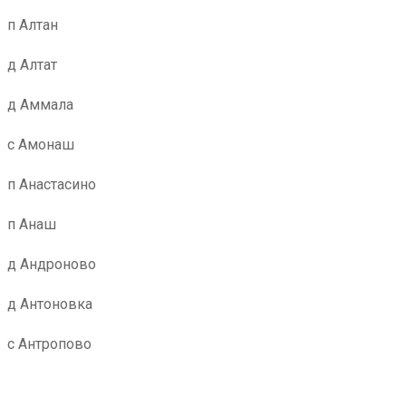
п Алтан
д Алтат
д Аммала
с Амонаш
п Анастасино
п Анаш
д Андроново
д Антоновка
с Антропово