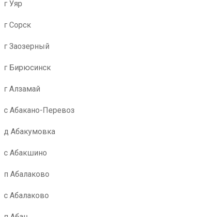
г Уяр
г Сорск
г Заозерный
г Бирюсинск
г Алзамай
с Абакано-Перевоз
д Абакумовка
с Абакшино
п Абалаково
с Абалаково
п Абан