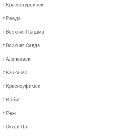
г Краснотурьинск
г Ревда
г Верхняя Пышма
г Верхняя Салда
г Алапаевск
г Качканар
г Красноуфимск
г Ирбит
г Реж
г Сухой Лог