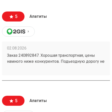
5
Апатиты
02.08.2026
Заказ 240892847. Хорошая транспортная, цены
намного ниже конкурентов. Подьездную дорогу не
мешало бы немного подремонтировать, а так все
хорошо. Сотрудники вежливые, всегда помогут
подскажут как лучше упаковать. Заказы
оформляют и выдают быстро. Советую всем!
5
Апатиты