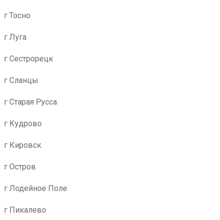
г Тосно
г Луга
г Сестрорецк
г Сланцы
г Старая Русса
г Кудрово
г Кировск
г Остров
г Лодейное Поле
г Пикалево