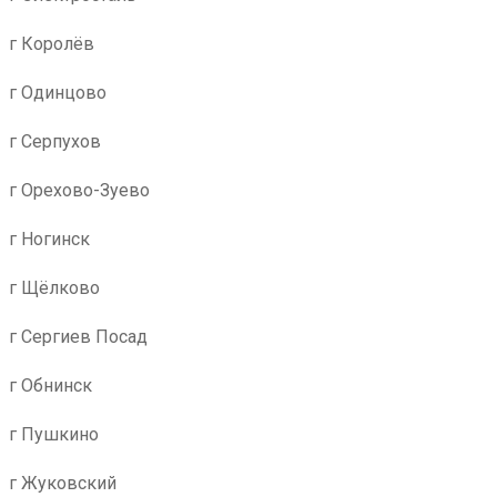
г Королёв
г Одинцово
г Серпухов
г Орехово-Зуево
г Ногинск
г Щёлково
г Сергиев Посад
г Обнинск
г Пушкино
г Жуковский