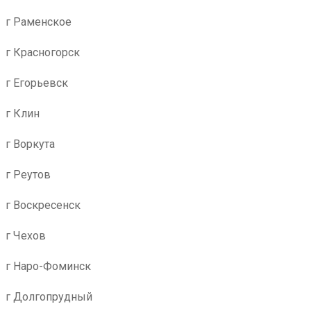
г Раменское
г Красногорск
г Егорьевск
г Клин
г Воркута
г Реутов
г Воскресенск
г Чехов
г Наро-Фоминск
г Долгопрудный