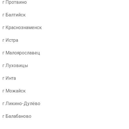
г Протвино
г Балтийск
г Краснознаменск
г Истра
г Малоярославец
г Луховицы
г Инта
г Можайск
г Ликино-Дулёво
г Балабаново