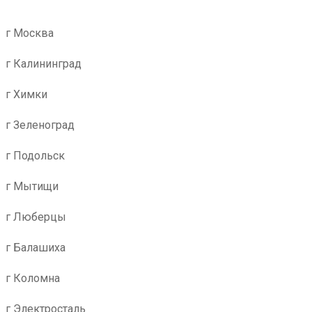
г Москва
г Калининград
г Химки
г Зеленоград
г Подольск
г Мытищи
г Люберцы
г Балашиха
г Коломна
г Электросталь