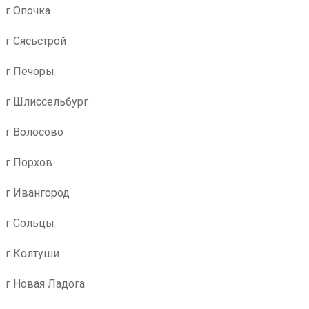
г Опочка
г Сясьстрой
г Печоры
г Шлиссельбург
г Волосово
г Порхов
г Ивангород
г Сольцы
г Колтуши
г Новая Ладога