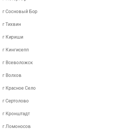
г Сосновый Бор
г Тихвин
г Кириши
г Кингисепп
г Всеволожск
г Волхов
г Красное Село
г Сертолово
г Кронштадт
г Ломоносов