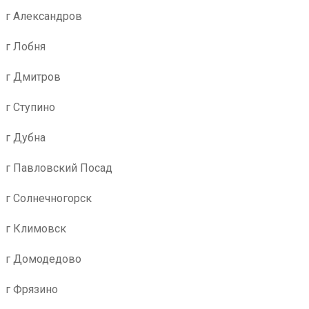
г Александров
г Лобня
г Дмитров
г Ступино
г Дубна
г Павловский Посад
г Солнечногорск
г Климовск
г Домодедово
г Фрязино