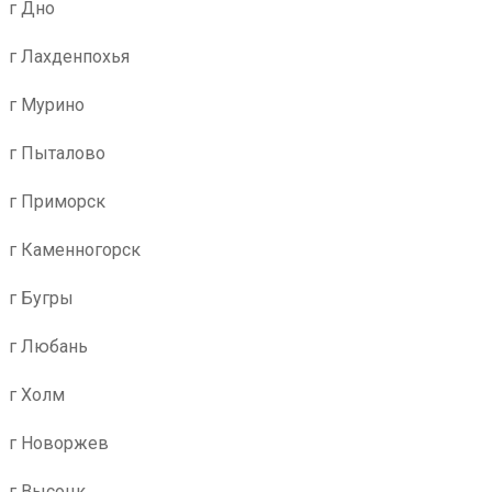
г Дно
г Лахденпохья
г Мурино
г Пыталово
г Приморск
г Каменногорск
г Бугры
г Любань
г Холм
г Новоржев
г Высоцк