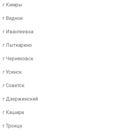
г Кимры
г Видное
г Ивантеевка
г Лыткарино
г Черняховск
г Усинск
г Советск
г Дзержинский
г Кашира
г Троицк