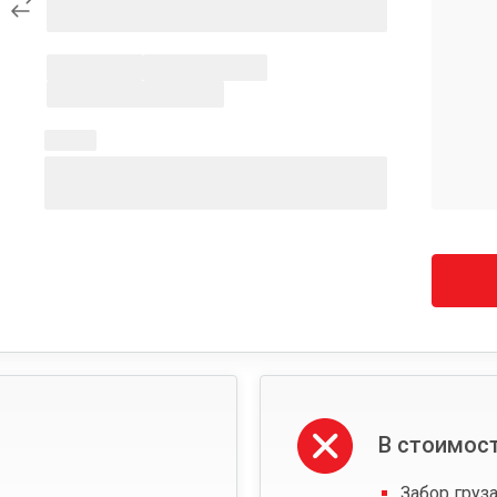
В стоимост
Забор груза