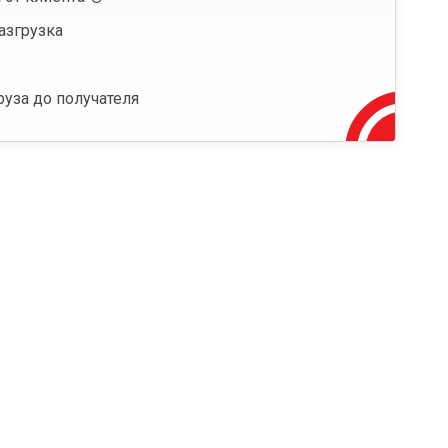
азгрузка
руза до получателя