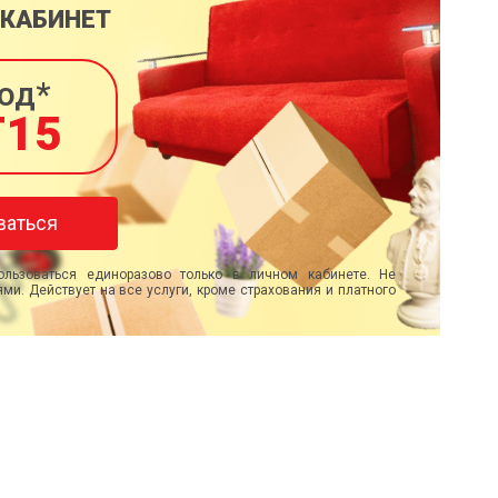
 КАБИНЕТ
од*
T15
ваться
льзоваться единоразово только в личном кабинете. Не
ми. Действует на все услуги, кроме страхования и платного