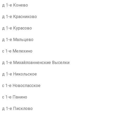
д 1-е Конево
д 1-е Красниково
д 1-е Курасово
д 1-е Мальцево
с 1-е Мелехино
д 1-е Михайлоанненские Выселки
д 1-е Никольское
с 1-е Новоспасское
с 1-е Панино
д 1-е Писклово