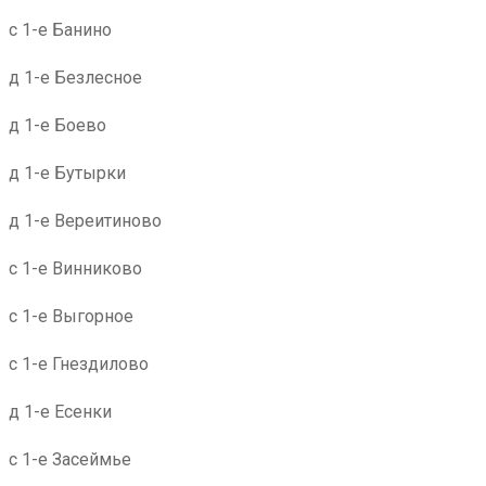
с 1-е Банино
д 1-е Безлесное
д 1-е Боево
д 1-е Бутырки
д 1-е Вереитиново
с 1-е Винниково
с 1-е Выгорное
с 1-е Гнездилово
д 1-е Есенки
с 1-е Засеймье