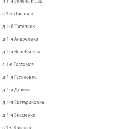
п 1-й Зеленый Сад
с 1-й Липовец
д 1-й Патепник
д 1-я Андреевка
д 1-я Воробьевка
с 1-я Гостомля
д 1-я Гусиновка
д 1-я Долина
д 1-я Екатериновка
д 1-я Знаменка
с 1-я Казанка