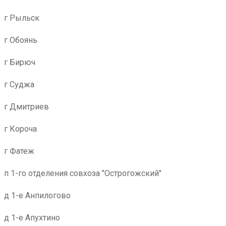
г Рыльск
г Обоянь
г Бирюч
г Суджа
г Дмитриев
г Короча
г Фатеж
п 1-го отделения совхоза "Острогожский"
д 1-е Анпилогово
д 1-е Апухтино