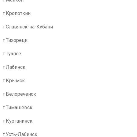
г Кропоткин
г Славянск-на-Кубани
г Тихорецк
г Туапсе
г Лабинск
г Крымск
г Белореченск
г Тимашевск
г Курганинск
г Усть-Лабинск