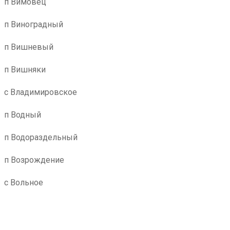
п Вимовец
п Виноградный
п Вишневый
п Вишняки
с Владимировское
п Водный
п Водораздельный
п Возрождение
с Вольное