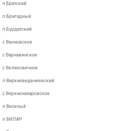
п Братский
п Бригадный
п Бурдатский
с Ванновское
с Варнавинское
с Великовечное
п Верхневеденеевский
с Верхненазаровское
п Веселый
п ВИЛАР