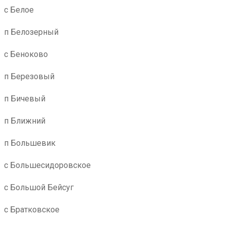
с Белое
п Белозерный
с Беноково
п Березовый
п Бичевый
п Ближний
п Большевик
с Большесидоровское
с Большой Бейсуг
с Братковское