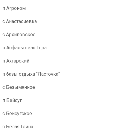
п Агроном
с Анастасиевка
с Архиповское
п Асфальтовая Гора
п Ахтарский
п базы отдыха "Ласточка"
с Безымянное
п Бейсуг
с Бейсугское
с Белая Глина