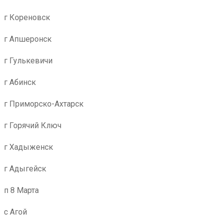
г Кореновск
г Апшеронск
г Гулькевичи
г Абинск
г Приморско-Ахтарск
г Горячий Ключ
г Хадыженск
г Адыгейск
п 8 Марта
с Агой