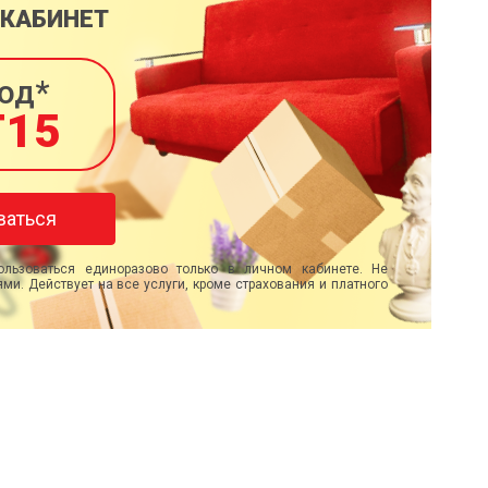
 КАБИНЕТ
од*
T15
ваться
льзоваться единоразово только в личном кабинете. Не
ми. Действует на все услуги, кроме страхования и платного