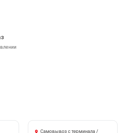
аз
авлении
Самовывоз с терминала /