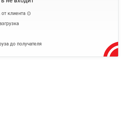
ь не входит
 от клиента
азгрузка
руза до получателя