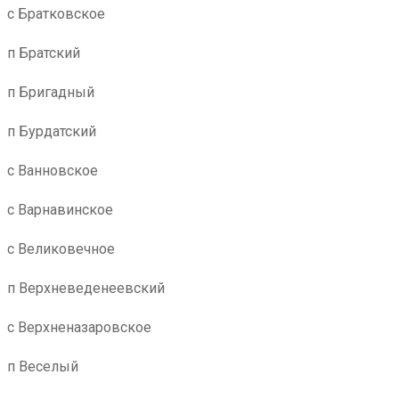
с Братковское
п Братский
п Бригадный
п Бурдатский
с Ванновское
с Варнавинское
с Великовечное
п Верхневеденеевский
с Верхненазаровское
п Веселый