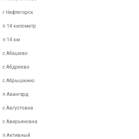
г Нефтегорск
п 14 километр
п 14 км
с Абашево
с Абдреево
с Абрышкино
п Авангард
с Августовка
с Аверьяновка
п Активный