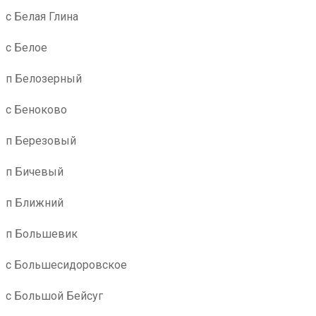
с Белая Глина
с Белое
п Белозерный
с Беноково
п Березовый
п Бичевый
п Ближний
п Большевик
с Большесидоровское
с Большой Бейсуг