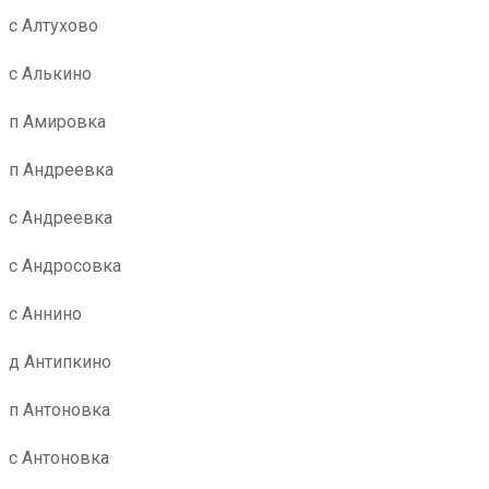
с Алтухово
с Алькино
п Амировка
п Андреевка
с Андреевка
с Андросовка
с Аннино
д Антипкино
п Антоновка
с Антоновка