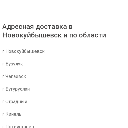
Адресная доставка в
Новокуйбышевск и по области
г Новокуйбышевск
г Бузулук
г Чапаевск
г Бугуруслан
г Отрадный
г Кинель
г Похвистнево