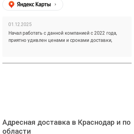
01.12.2025
Начал работать с данной компанией с 2022 года,
приятно удивлен ценами и сроками доставки,
достаточно вежливый персонал, не затягивают с
приёмкой и выдачей груза, оперативно
отзываются на просьбу привлечь складкой
вилочный погрузчик. Немаловажный фактор -
помогают с разгрузкой машины, если что-то
тяжелое. Заказ 251094787.
Адресная доставка в Краснодар и по
области