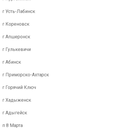
г Усть-Лабинск
г Кореновск
г Апшеронск
г Гулькевичи
г Абинск
г Приморско-Ахтарск
г Горячий Ключ
г Хадыженск
г Адыгейск
п 8 Марта