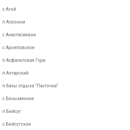
с Агой
п Агроном
с Анастасиевка
с Архиповское
п Асфальтовая Гора
п Ахтарский
п базы отдыха "Ласточка"
с Безымянное
п Бейсуг
с Бейсугское