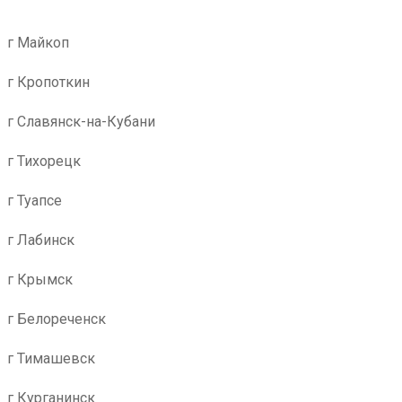
г Майкоп
г Кропоткин
г Славянск-на-Кубани
г Тихорецк
г Туапсе
г Лабинск
г Крымск
г Белореченск
г Тимашевск
г Курганинск