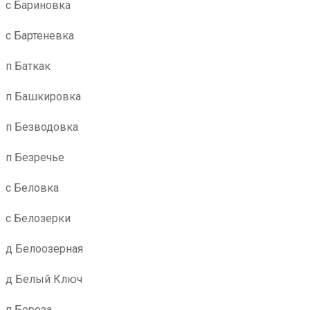
с Бариновка
с Бартеневка
п Баткак
п Башкировка
п Безводовка
п Безречье
с Беловка
с Белозерки
д Белоозерная
д Белый Ключ
п Береза