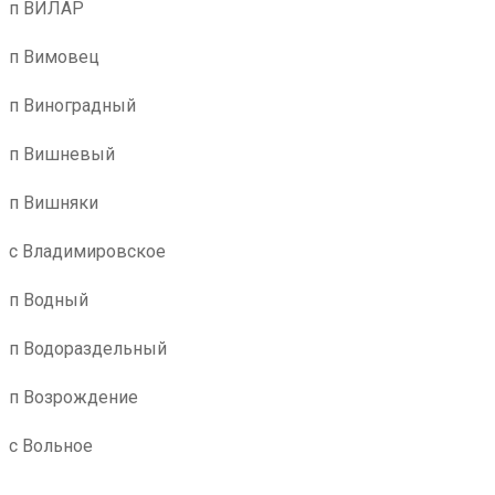
п ВИЛАР
п Вимовец
п Виноградный
п Вишневый
п Вишняки
с Владимировское
п Водный
п Водораздельный
п Возрождение
с Вольное