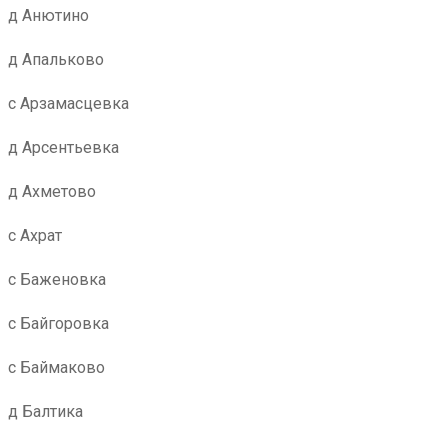
д Анютино
д Апальково
с Арзамасцевка
д Арсентьевка
д Ахметово
с Ахрат
с Баженовка
с Байгоровка
с Баймаково
д Балтика