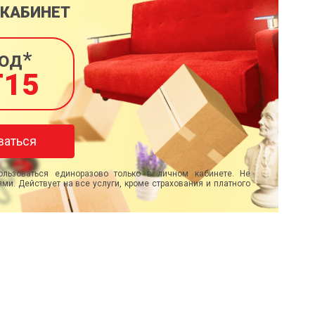
 КАБИНЕТ
од*
T15
ваться
льзоваться единоразово только в личном кабинете. Не
ми. Действует на все услуги, кроме страхования и платного