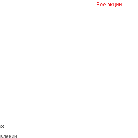
Все акции
аз
авлении