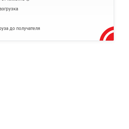
азгрузка
руза до получателя