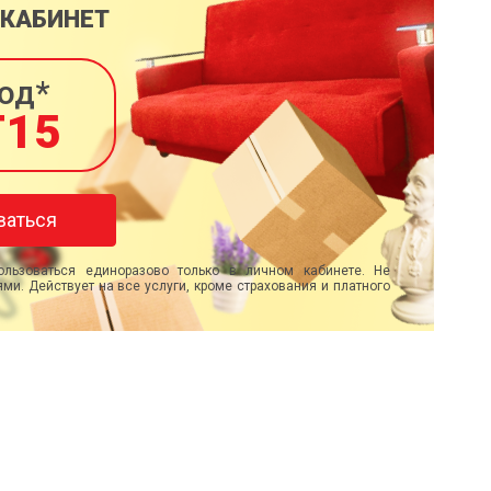
 КАБИНЕТ
од*
T15
ваться
льзоваться единоразово только в личном кабинете. Не
ми. Действует на все услуги, кроме страхования и платного