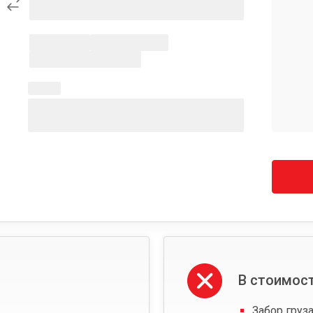
В стоимост
Забор груза