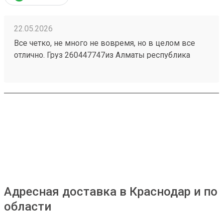
22.05.2026
Все четко, не много не вовремя, но в целом все
отлично. Груз 260447747из Алматы республика
Казахстан приехал быстро и без повреждений.
Персонал на складе отзывчивый, помогли все
погрузить . 4 звёзды только за неправильную
логистику, 2 груза на одного человека разделили на
2 перевозки тем самым сдвинулись сроки.
Адресная доставка в Краснодар и по
области