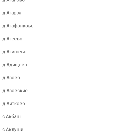
д Агарзя
д Агафонково
д Агеево
д Агишево
д Адищево
д Азово
д Азовские
д Аитково
с Акбаш
с Аклуши