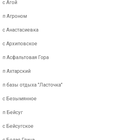
с Агой
п Агроном
с Анастасиевка
с Архиповское
п Асфальтовая Гора
п Ахтарский
п базы отдыха "Ласточка"
с Безымянное
п Бейсуг
с Бейсугское
с Белая Глина