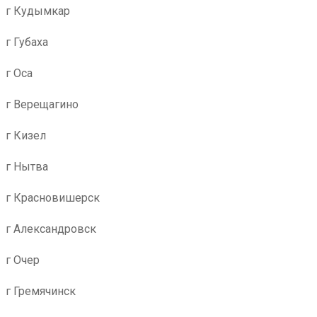
г Кудымкар
г Губаха
г Оса
г Верещагино
г Кизел
г Нытва
г Красновишерск
г Александровск
г Очер
г Гремячинск