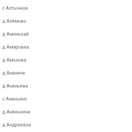
с Алтынное
д Алямово
д Аминькай
д Амировка
д Амонова
д Ананичи
д Ананьева
с Ананьино
д Ананькина
д Андреевка