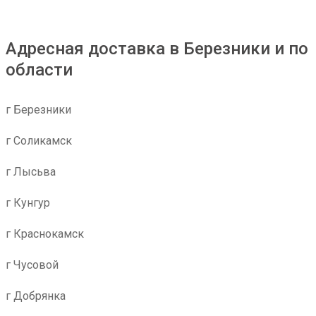
Адресная доставка в Березники и по
области
г Березники
г Соликамск
г Лысьва
г Кунгур
г Краснокамск
г Чусовой
г Добрянка