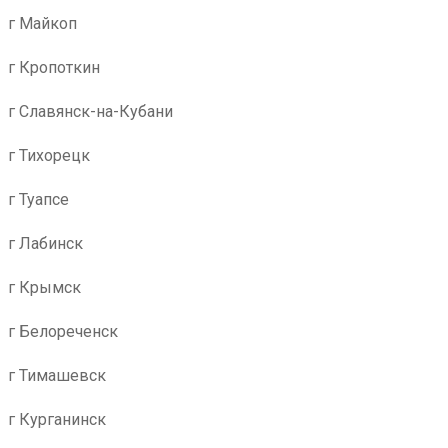
г Майкоп
г Кропоткин
г Славянск-на-Кубани
г Тихорецк
г Туапсе
г Лабинск
г Крымск
г Белореченск
г Тимашевск
г Курганинск