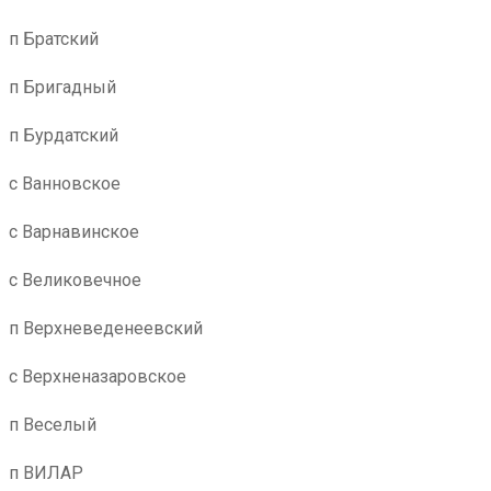
п Братский
п Бригадный
п Бурдатский
с Ванновское
с Варнавинское
с Великовечное
п Верхневеденеевский
с Верхненазаровское
п Веселый
п ВИЛАР