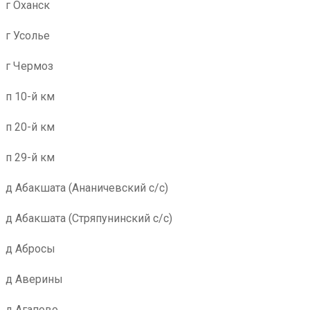
г Оханск
г Усолье
г Чермоз
п 10-й км
п 20-й км
п 29-й км
д Абакшата (Ананичевский с/с)
д Абакшата (Стряпунинский с/с)
д Абросы
д Аверины
д Агапово