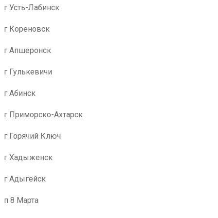
г Усть-Лабинск
г Кореновск
г Апшеронск
г Гулькевичи
г Абинск
г Приморско-Ахтарск
г Горячий Ключ
г Хадыженск
г Адыгейск
п 8 Марта