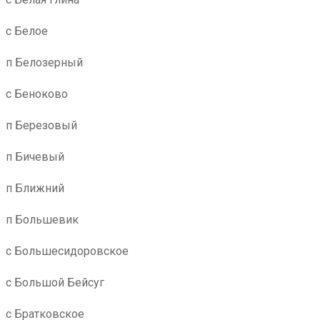
с Белое
п Белозерный
с Беноково
п Березовый
п Бичевый
п Ближний
п Большевик
с Большесидоровское
с Большой Бейсуг
с Братковское