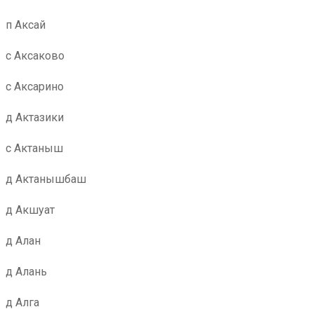
п Аксай
с Аксаково
с Аксарино
д Актазики
с Актаныш
д Актанышбаш
д Акшуат
д Алан
д Алань
д Алга