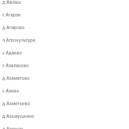
д Авлаш
с Агерзе
д Агирово
п Агрокультура
с Адаево
с Азалаково
д Азаматово
с Азево
д Азметьево
д Азьмушкино
д Азякуль