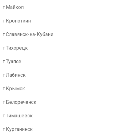
г Майкоп
г Кропоткин
г Славянск-на-Кубани
г Тихорецк
г Туапсе
г Лабинск
г Крымск
г Белореченск
г Тимашевск
г Курганинск