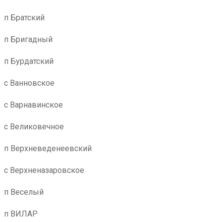
п Братский
п Бригадный
п Бурдатский
с Ванновское
с Варнавинское
с Великовечное
п Верхневеденеевский
с Верхненазаровское
п Веселый
п ВИЛАР