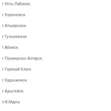
г Усть-Лабинск
г Кореновск
г Апшеронск
г Гулькевичи
г Абинск
г Приморско-Ахтарск
г Горячий Ключ
г Хадыженск
г Адыгейск
п 8 Марта