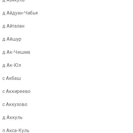
д Айдуан-Чабья
д Айталан
д Айшур
д Ак-Чишма
д Ак-Юл
с Акбаш
с Аккиреево
с Аккузово
д Аккуль
п Акса-Куль