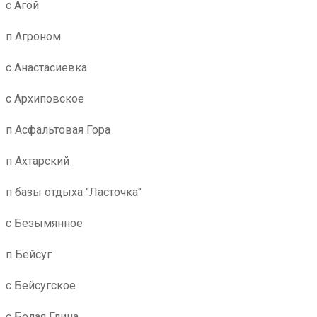
с Агой
п Агроном
с Анастасиевка
с Архиповское
п Асфальтовая Гора
п Ахтарский
п базы отдыха "Ласточка"
с Безымянное
п Бейсуг
с Бейсугское
с Белая Глина