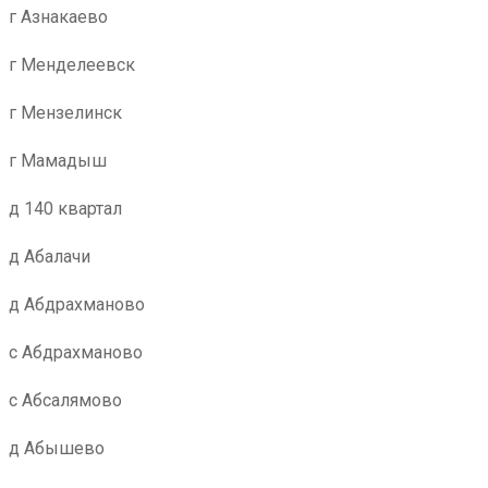
г Азнакаево
г Менделеевск
г Мензелинск
г Мамадыш
д 140 квартал
д Абалачи
д Абдрахманово
с Абдрахманово
с Абсалямово
д Абышево