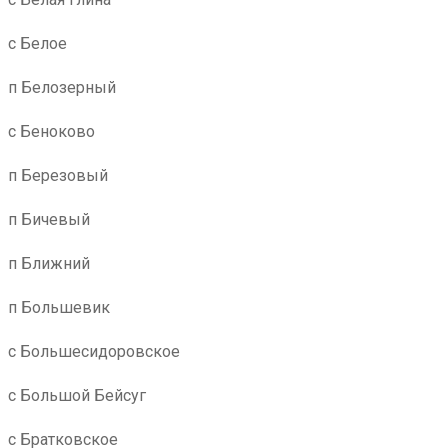
с Белое
п Белозерный
с Беноково
п Березовый
п Бичевый
п Ближний
п Большевик
с Большесидоровское
с Большой Бейсуг
с Братковское