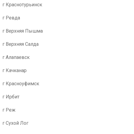
г Краснотурьинск
г Ревда
г Верхняя Пышма
г Верхняя Салда
г Алапаевск
г Качканар
г Красноуфимск
г Ирбит
г Реж
г Сухой Лог