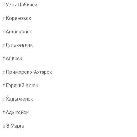
г Усть-Лабинск
г Кореновск
г Апшеронск
г Гулькевичи
г Абинск
г Приморско-Ахтарск
г Горячий Ключ
г Хадыженск
г Адыгейск
п 8 Марта