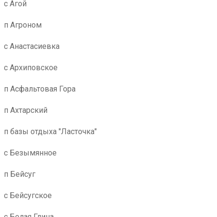
с Агой
п Агроном
с Анастасиевка
с Архиповское
п Асфальтовая Гора
п Ахтарский
п базы отдыха "Ласточка"
с Безымянное
п Бейсуг
с Бейсугское
с Белая Глина