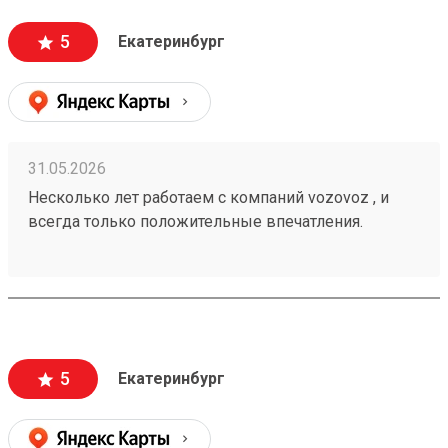
персонал. Груз всегда доставляется в целости и
сохранности , и сотрудники аккуратны при загрузке
5
Екатеринбург
, выгрузке 🙌🏻 Заказ 260502771
31.05.2026
Несколько лет работаем с компаний vozovoz , и
всегда только положительные впечатления.
Особенно хотелось бы отметить скорость доставки,
удобное приложение и чат бот в telegram , где
можно посмотреть всю интересующую
информацию , а также вежливый и отзывчивый
персонал. Груз всегда доставляется в целости и
сохранности , и сотрудники аккуратны при загрузке
5
Екатеринбург
, выгрузке 🙌🏻 Заказ 260502771