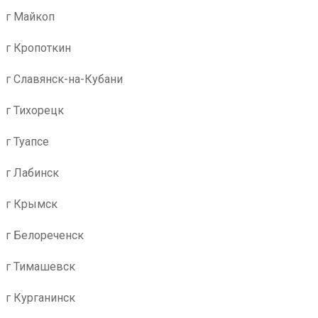
г Майкоп
г Кропоткин
г Славянск-на-Кубани
г Тихорецк
г Туапсе
г Лабинск
г Крымск
г Белореченск
г Тимашевск
г Курганинск