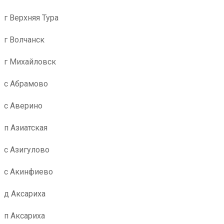
г Верхняя Тура
г Волчанск
г Михайловск
с Абрамово
с Аверино
п Азиатская
с Азигулово
с Акинфиево
д Аксариха
п Аксариха