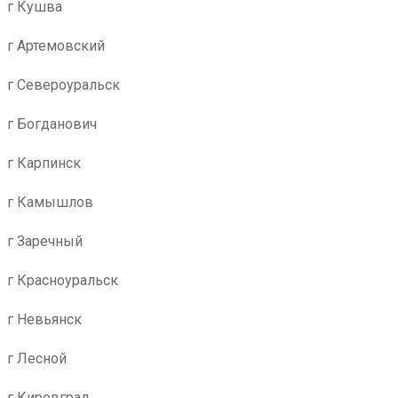
г Кушва
г Артемовский
г Североуральск
г Богданович
г Карпинск
г Камышлов
г Заречный
г Красноуральск
г Невьянск
г Лесной
г Кировград