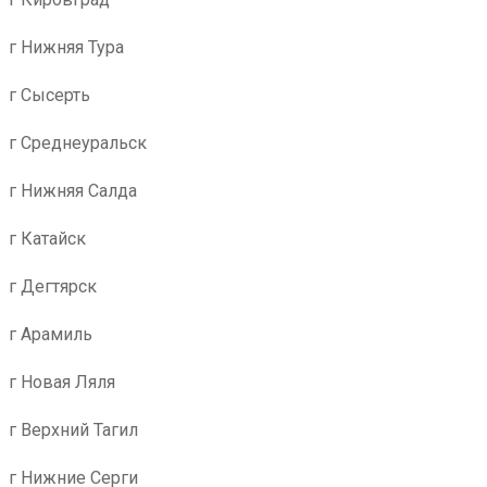
г Нижняя Тура
г Сысерть
г Среднеуральск
г Нижняя Салда
г Катайск
г Дегтярск
г Арамиль
г Новая Ляля
г Верхний Тагил
г Нижние Серги