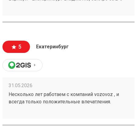
дня везут всегда. Сотрудники компетентные, очень
вежливые, работаю не первый год, ни одного
плохого и неприятного момента не могу вспомнить.
5
Екатеринбург
31.05.2026
Несколько лет работаем с компаний vozovoz , и
всегда только положительные впечатления.
Особенно хотелось бы отметить скорость доставки,
удобное приложение и чат бот в telegram , где
можно посмотреть всю интересующую
информацию , а также вежливый и отзывчивый