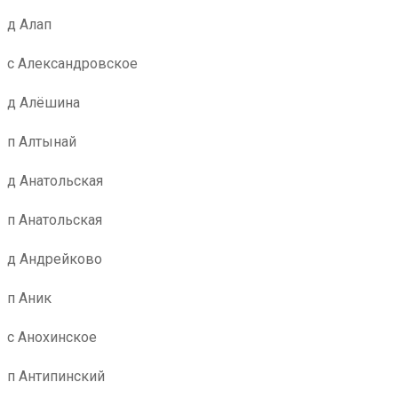
д Алап
с Александровское
д Алёшина
п Алтынай
д Анатольская
п Анатольская
д Андрейково
п Аник
с Анохинское
п Антипинский