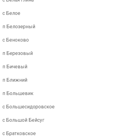
с Белое
п Белозерный
с Беноково
п Березовый
п Бичевый
п Ближний
п Большевик
с Большесидоровское
с Большой Бейсуг
с Братковское