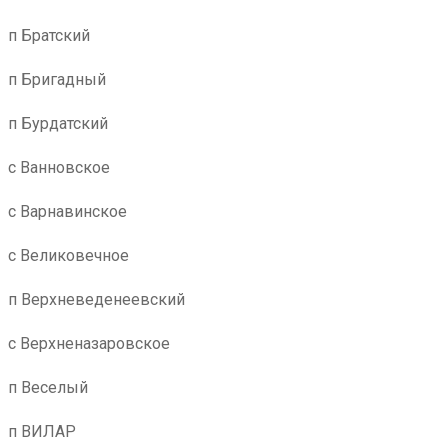
п Братский
п Бригадный
п Бурдатский
с Ванновское
с Варнавинское
с Великовечное
п Верхневеденеевский
с Верхненазаровское
п Веселый
п ВИЛАР