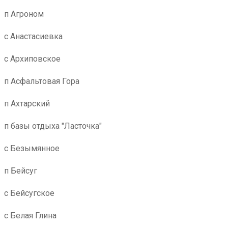
п Агроном
с Анастасиевка
с Архиповское
п Асфальтовая Гора
п Ахтарский
п базы отдыха "Ласточка"
с Безымянное
п Бейсуг
с Бейсугское
с Белая Глина