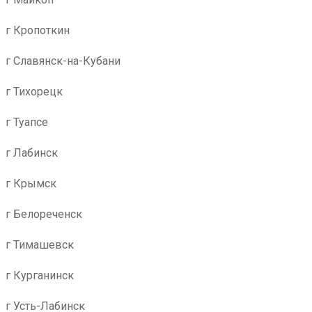
г Кропоткин
г Славянск-на-Кубани
г Тихорецк
г Туапсе
г Лабинск
г Крымск
г Белореченск
г Тимашевск
г Курганинск
г Усть-Лабинск