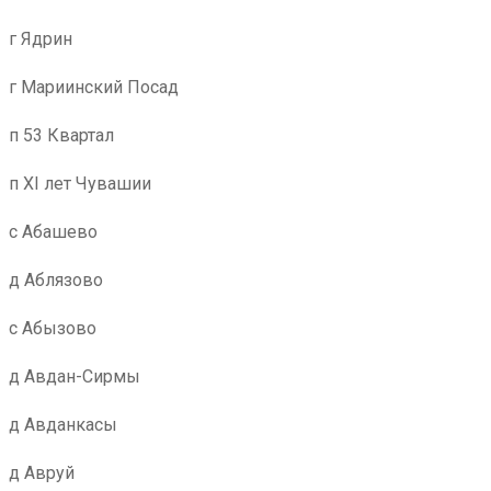
г Ядрин
г Мариинский Посад
п 53 Квартал
п XI лет Чувашии
с Абашево
д Аблязово
с Абызово
д Авдан-Сирмы
д Авданкасы
д Авруй