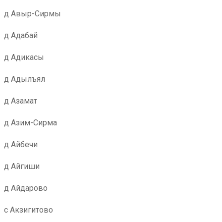
д Авыр-Сирмы
д Адабай
д Адикасы
д Адылъял
д Азамат
д Азим-Сирма
д Айбечи
д Айгиши
д Айдарово
с Акзигитово