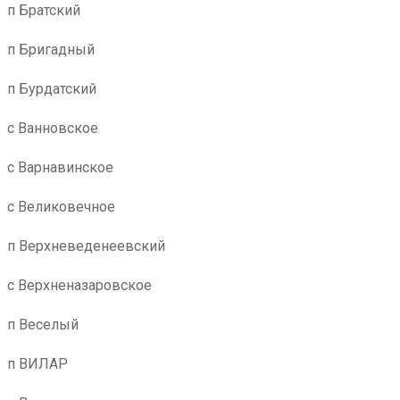
п Братский
п Бригадный
п Бурдатский
с Ванновское
с Варнавинское
с Великовечное
п Верхневеденеевский
с Верхненазаровское
п Веселый
п ВИЛАР