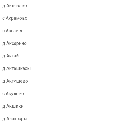
д Акнязево
с Акрамово
с Аксаево
д Аксарино
д Актай
д Акташкасы
д Актушево
с Акулево
д Акшики
д Алаксары