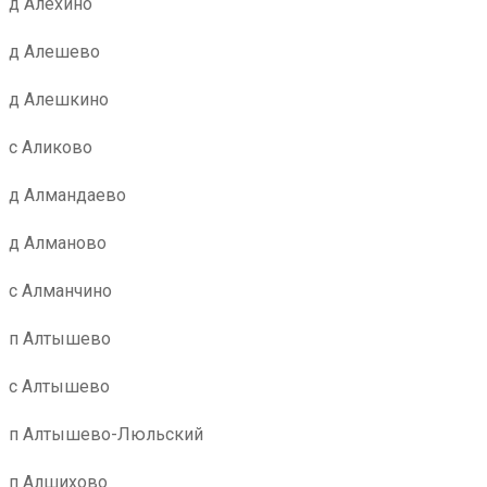
д Алехино
д Алешево
д Алешкино
с Аликово
д Алмандаево
д Алманово
с Алманчино
п Алтышево
с Алтышево
п Алтышево-Люльский
п Алшихово