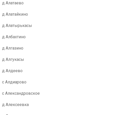
д Алатаево
д Алатайкино
д Алатырькасы
д Албахтино
д Алгазино
д Алгукасы
д Алдеево
с Алдиарово
с Александровское
д Алексеевка