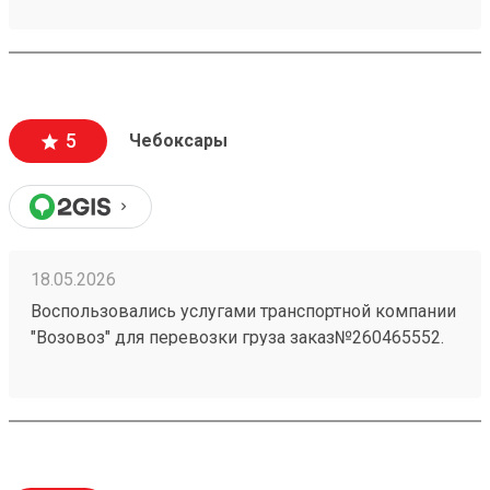
свой заказ При надобности дадут дадут ножницы
для распаковки
5
Чебоксары
18.05.2026
Воспользовались услугами транспортной компании
"Возовоз" для перевозки груза заказ№260465552.
Хотим выразить свою благодарность за высокий
уровень сервиса и профессионализм. Груз был
доставлен точно в оговоренные сроки.