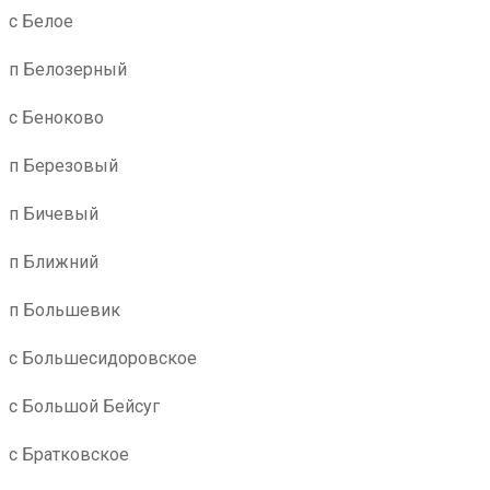
с Белое
п Белозерный
с Беноково
п Березовый
п Бичевый
п Ближний
п Большевик
с Большесидоровское
с Большой Бейсуг
с Братковское