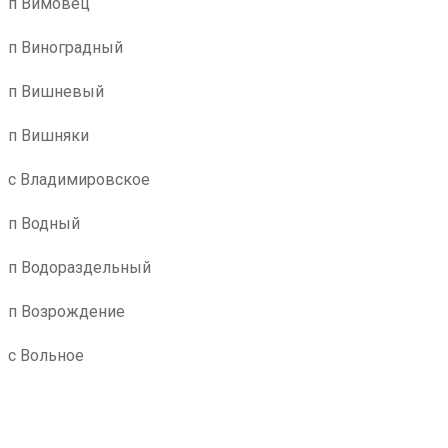
п Вимовец
п Виноградный
п Вишневый
п Вишняки
с Владимировское
п Водный
п Водораздельный
п Возрождение
с Вольное