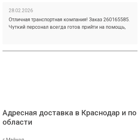
28.02.2026
Отличная транспортная компания! Заказ 260165585.
Чуткий персонал всегда готов прийти на помощь,
быстро решает любые вопросы. Доставка товаров
осуществляется оперативно и надежно. Очень
довольна качеством услуг, рекомендую всем,
кому важна скорость и внимательность.
Адресная доставка в Краснодар и по
области
г Майкоп