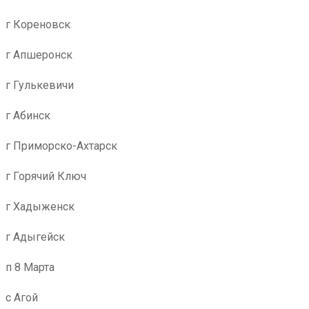
г Кореновск
г Апшеронск
г Гулькевичи
г Абинск
г Приморско-Ахтарск
г Горячий Ключ
г Хадыженск
г Адыгейск
п 8 Марта
с Агой