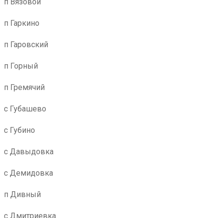
п Вязовой
п Гаркино
п Гаровский
п Горный
п Гремячий
с Губашево
с Губино
с Давыдовка
с Демидовка
п Дивный
с Дмитриевка