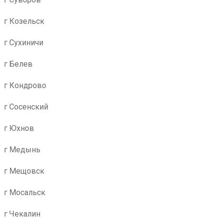
г Козельск
г Сухиничи
г Белев
г Кондрово
г Сосенский
г Юхнов
г Медынь
г Мещовск
г Мосальск
г Чекалин