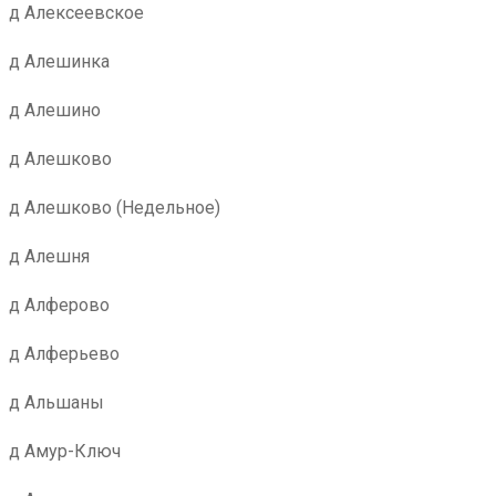
д Алексеевское
д Алешинка
д Алешино
д Алешково
д Алешково (Недельное)
д Алешня
д Алферово
д Алферьево
д Альшаны
д Амур-Ключ