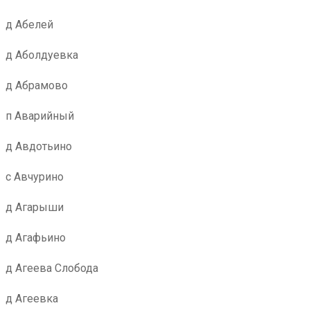
д Абелей
д Аболдуевка
д Абрамово
п Аварийный
д Авдотьино
с Авчурино
д Агарыши
д Агафьино
д Агеева Слобода
д Агеевка