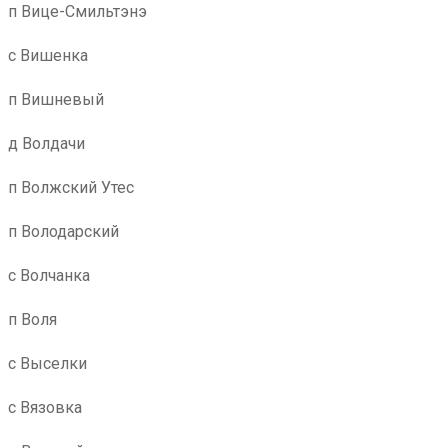
п Вице-Смильтэнэ
с Вишенка
п Вишневый
д Волдачи
п Волжский Утес
п Володарский
с Волчанка
п Воля
с Выселки
с Вязовка