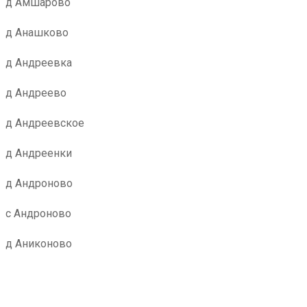
д Амшарово
д Анашково
д Андреевка
д Андреево
д Андреевское
д Андреенки
д Андроново
с Андроново
д Аниконово