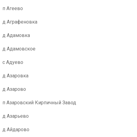
п Агеево
д Аграфеновка
д Адамовка
д Адамовское
с Адуево
д Азаровка
д Азарово
п Азаровский Кирпичный Завод
д Азарьево
д Айдарово