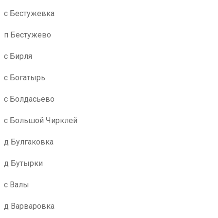
с Бестужевка
п Бестужево
с Бирля
с Богатырь
с Болдасьево
с Большой Чирклей
д Булгаковка
д Бутырки
с Валы
д Варваровка