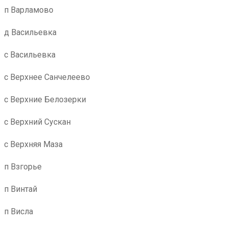
п Варламово
д Васильевка
с Васильевка
с Верхнее Санчелеево
с Верхние Белозерки
с Верхний Сускан
с Верхняя Маза
п Взгорье
п Винтай
п Висла