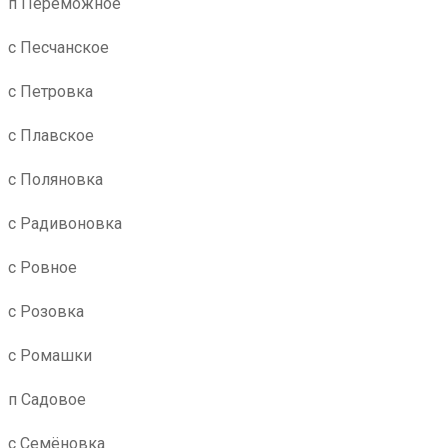
п Переможное
с Песчанское
с Петровка
с Плавское
с Поляновка
с Радивоновка
с Ровное
с Розовка
с Ромашки
п Садовое
с Семёновка