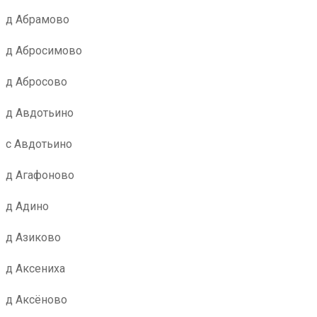
д Абрамово
д Абросимово
д Абросово
д Авдотьино
с Авдотьино
д Агафоново
д Адино
д Азиково
д Аксениха
д Аксёново