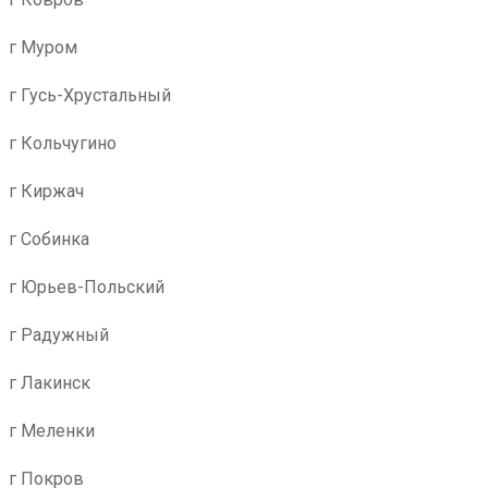
г Муром
г Гусь-Хрустальный
г Кольчугино
г Киржач
г Собинка
г Юрьев-Польский
г Радужный
г Лакинск
г Меленки
г Покров