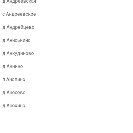
д Андреевская
с Андреевское
д Андрейцево
д Аниськино
д Анкудиново
д Аннино
п Анопино
д Аносово
д Анохино