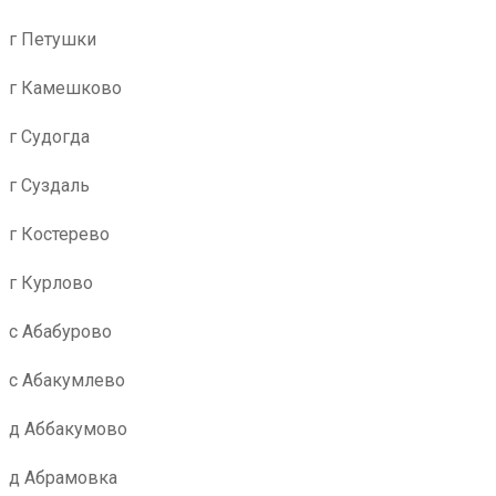
г Петушки
г Камешково
г Судогда
г Суздаль
г Костерево
г Курлово
с Абабурово
с Абакумлево
д Аббакумово
д Абрамовка