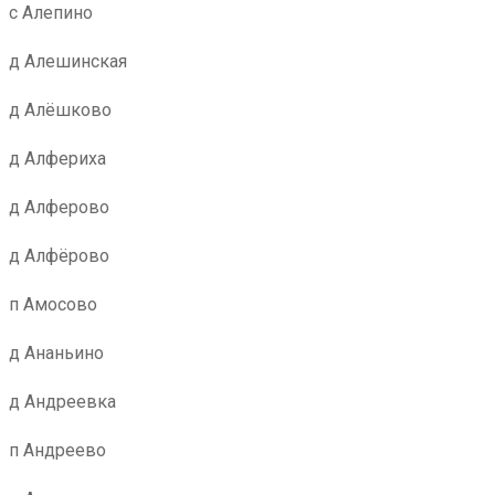
с Алепино
д Алешинская
д Алёшково
д Алфериха
д Алферово
д Алфёрово
п Амосово
д Ананьино
д Андреевка
п Андреево