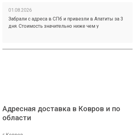
01.08.2026
Забрали с адреса в СПб и привезли в Апатиты за 3
дня. Стоимость значительно ниже чем у
конкурентов. Нет очередей на выдаче . Своя
эстакада. В общем теперь работаю только с этой
компанией! Номер заказа 260691900.
Адресная доставка в Ковров и по
области
г Ковров