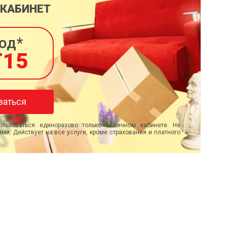
 КАБИНЕТ
од*
T15
ваться
льзоваться единоразово только в личном кабинете. Не
ми. Действует на все услуги, кроме страхования и платного