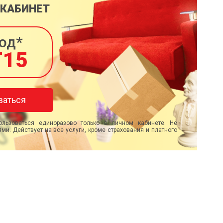
 КАБИНЕТ
од*
T15
ваться
льзоваться единоразово только в личном кабинете. Не
ми. Действует на все услуги, кроме страхования и платного