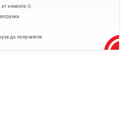
 от клиента
азгрузка
руза до получателя