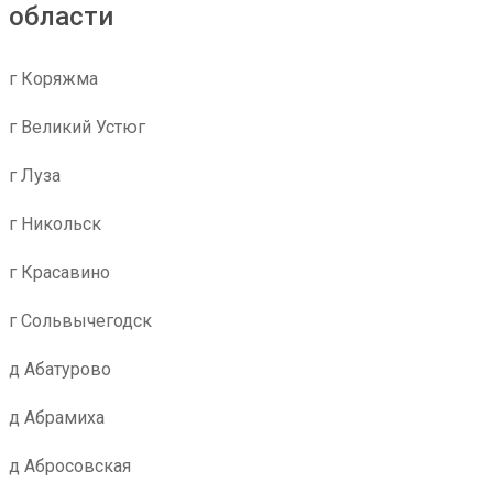
области
г Коряжма
г Великий Устюг
г Луза
г Никольск
г Красавино
г Сольвычегодск
д Абатурово
д Абрамиха
д Абросовская