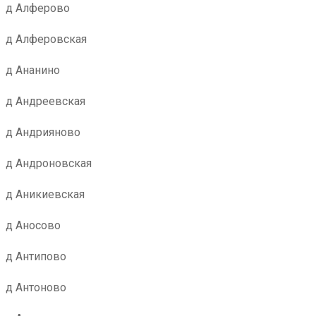
д Алферово
д Алферовская
д Ананино
д Андреевская
д Андрияново
д Андроновская
д Аникиевская
д Аносово
д Антипово
д Антоново