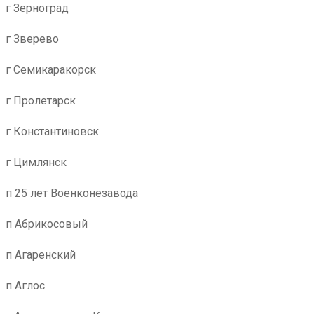
г Зерноград
г Зверево
г Семикаракорск
г Пролетарск
г Константиновск
г Цимлянск
п 25 лет Военконезавода
п Абрикосовый
п Агаренский
п Аглос