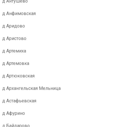
д Антушево
д Анфимовская
д Аридово
д Аристово
д Артемиха
д Артемовка
д Артюковская
д Архангельская Мельница
д Астафьевская
д Афурино
д Байдарово