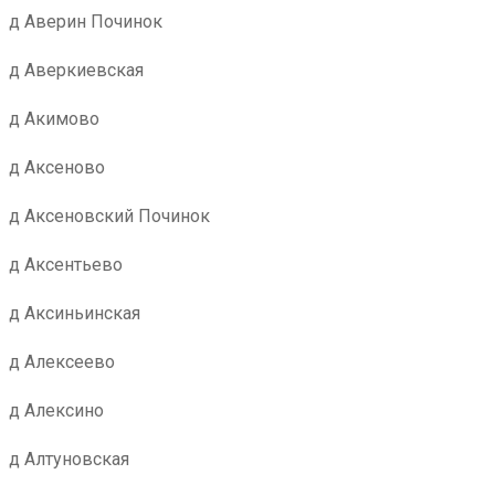
д Аверин Починок
д Аверкиевская
д Акимово
д Аксеново
д Аксеновский Починок
д Аксентьево
д Аксиньинская
д Алексеево
д Алексино
д Алтуновская