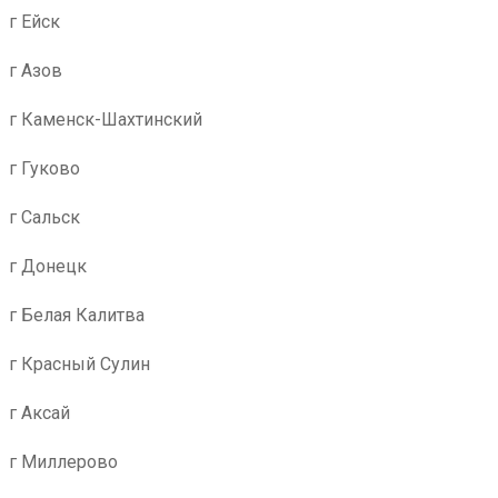
г Ейск
г Азов
г Каменск-Шахтинский
г Гуково
г Сальск
г Донецк
г Белая Калитва
г Красный Сулин
г Аксай
г Миллерово