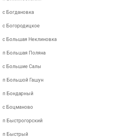
с Богдановка
с Богородицкое
с Большая Неклиновка
п Большая Поляна
с Большие Салы
п Большой Гашун
п Бондарный
с Боцманово
п Быстрогорский
п Быстрый