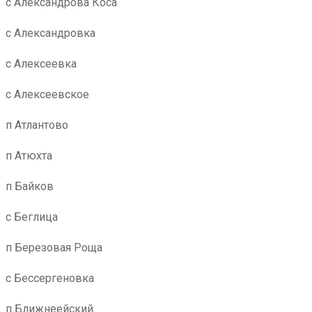
с Александрова Коса
с Александровка
с Алексеевка
с Алексеевское
п Атлантово
п Атюхта
п Байков
с Беглица
п Березовая Роща
с Бессергеновка
п Ближнеейский