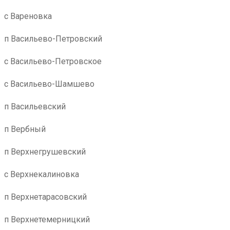
с Вареновка
п Васильево-Петровский
с Васильево-Петровское
с Васильево-Шамшево
п Васильевский
п Вербный
п Верхнегрушевский
с Верхнекалиновка
п Верхнетарасовский
п Верхнетемерницкий