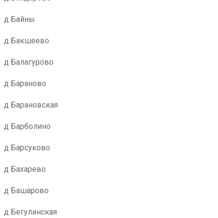
д Байны
д Бакшеево
д Балагурово
д Бараново
д Барановская
д Барболино
д Барсуково
д Бахарево
д Башарово
д Бегулинская