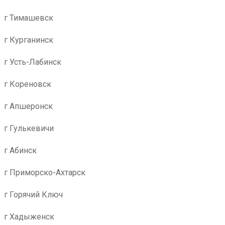
г Тимашевск
г Курганинск
г Усть-Лабинск
г Кореновск
г Апшеронск
г Гулькевичи
г Абинск
г Приморско-Ахтарск
г Горячий Ключ
г Хадыженск