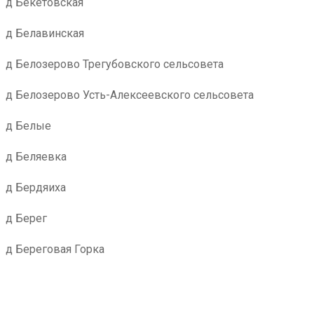
д Бекетовская
д Белавинская
д Белозерово Трегубовского сельсовета
д Белозерово Усть-Алексеевского сельсовета
д Белые
д Беляевка
д Бердяиха
д Берег
д Береговая Горка