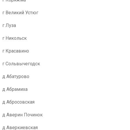
г Великий Устюг
г Луза
г Никольск
г Красавино
г Сольвычегодск
д Абатурово
д Абрамиха
д Абросовская
д Аверин Починок
д Аверкиевская