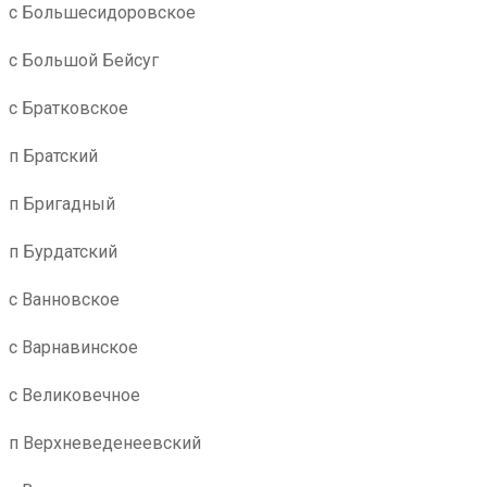
с Большесидоровское
с Большой Бейсуг
с Братковское
п Братский
п Бригадный
п Бурдатский
с Ванновское
с Варнавинское
с Великовечное
п Верхневеденеевский