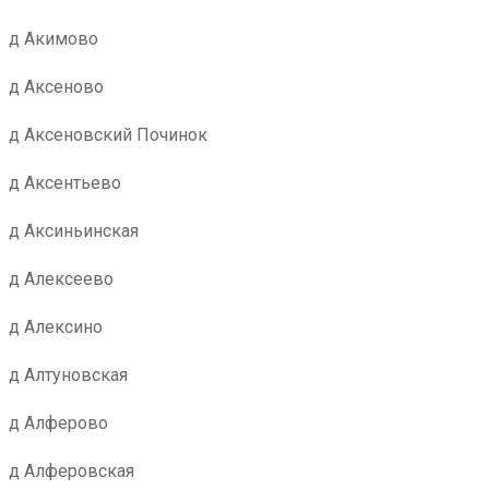
д Акимово
д Аксеново
д Аксеновский Починок
д Аксентьево
д Аксиньинская
д Алексеево
д Алексино
д Алтуновская
д Алферово
д Алферовская