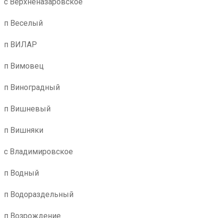
с Верхненазаровское
п Веселый
п ВИЛАР
п Вимовец
п Виноградный
п Вишневый
п Вишняки
с Владимировское
п Водный
п Водораздельный
п Возрождение