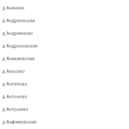
д Ананино
д Андреевская
д Андрияново
д Андроновская
д Аникиевская
д Аносово
д Антипово
д Антоново
д Антушево
д Анфимовская