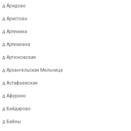
д Аридово
д Аристово
д Артемиха
д Артемовка
д Артюковская
д Архангельская Мельница
д Астафьевская
д Афурино
д Байдарово
д Байны