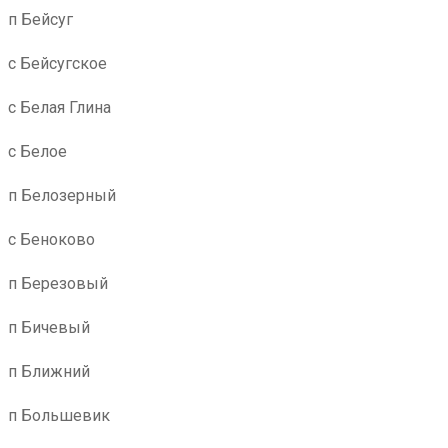
п Бейсуг
с Бейсугское
с Белая Глина
с Белое
п Белозерный
с Беноково
п Березовый
п Бичевый
п Ближний
п Большевик