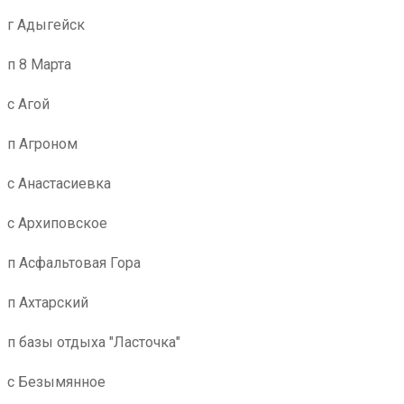
г Адыгейск
п 8 Марта
с Агой
п Агроном
с Анастасиевка
с Архиповское
п Асфальтовая Гора
п Ахтарский
п базы отдыха "Ласточка"
с Безымянное