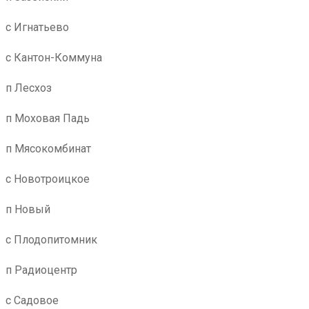
с Игнатьево
с Кантон-Коммуна
п Лесхоз
п Моховая Падь
п Мясокомбинат
с Новотроицкое
п Новый
с Плодопитомник
п Радиоцентр
с Садовое