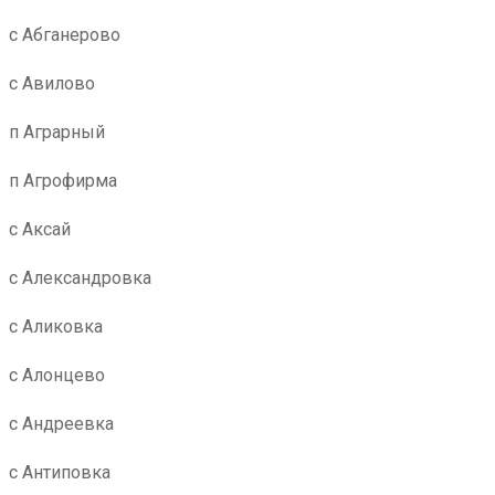
с Абганерово
с Авилово
п Аграрный
п Агрофирма
с Аксай
с Александровка
с Аликовка
с Алонцево
с Андреевка
с Антиповка