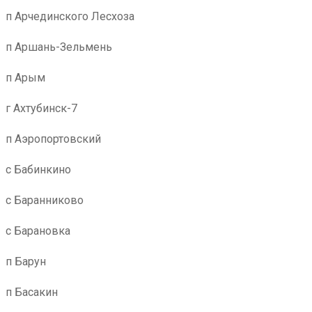
п Арчединского Лесхоза
п Аршань-Зельмень
п Арым
г Ахтубинск-7
п Аэропортовский
с Бабинкино
с Баранниково
с Барановка
п Барун
п Басакин