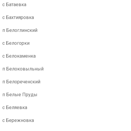
с Батаевка
с Бахтияровка
п Белоглинский
с Белогорки
с Белокаменка
п Белоковыльный
п Белореченский
п Белые Пруды
с Беляевка
с Бережновка