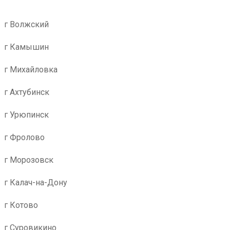
г Волжский
г Камышин
г Михайловка
г Ахтубинск
г Урюпинск
г Фролово
г Морозовск
г Калач-на-Дону
г Котово
г Суровикино