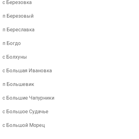
с Березовка
п Березовый
п Береславка
п Богдо
с Болхуны
с Большая Ивановка
п Большевик
с Большие Чапурники
с Большое Судачье
с Большой Морец